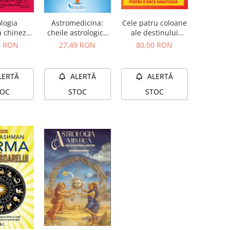
ologia
Cele patru coloane
Astromedicina:
ă chineză
ale destinului
cheile astrologice
ndiană
pentru o viață
ale terapiei bolilor
3 RON
80,00 RON
27,49 RON
sănătoasă
LERTĂ
ALERTĂ
ALERTĂ
TOC
STOC
STOC