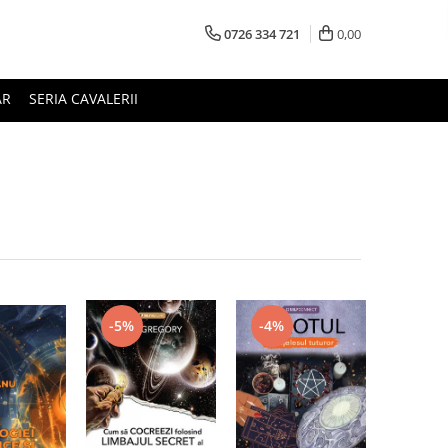
0726 334 721
0,00
AR
SERIA CAVALERII
-5%
-4%