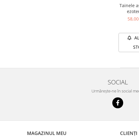
Yoga
Tainele a
Oracol
ezoter
provo
58,0
Spiritualitate şi ştiinţă
mileni
Fără categorie
A
Cunoaștere
ST
SOCIAL
Urmărește-ne în social me
MAGAZINUL MEU
CLIENȚI