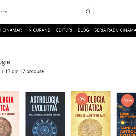
U CINAMAR
ÎN CURÂND
EDITURI
BLOG
SERIA RADU CINAM
ogie
1-
17
din
17
produse
-9%
-13%