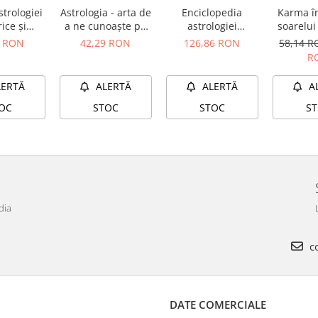
strologiei
Astrologia - arta de
Enciclopedia
Karma î
ice și
a ne cunoaşte pe
astrologiei
soarelui
cările
noi înşine
medicale
rezolvi ti
0 RON
42,29 RON
126,86 RON
58,14 
ului 3
o viaţă 
R
cu aj
astro
LERTĂ
ALERTĂ
ALERTĂ
A
OC
STOC
STOC
S
dia
co
DATE COMERCIALE