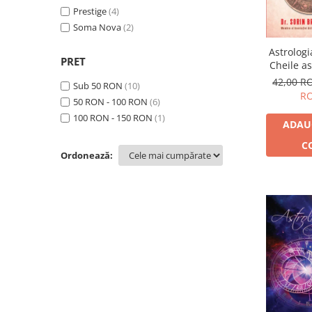
Dezvoltare personală
Raymond Lo
Prestige
(4)
(1)
Astrologie
Sorin Bratoveanu
Soma Nova
(2)
(7)
Știință
Astrologi
PRET
Seria Montauk
Cheile as
ale vieți
42,00 
Sub 50 RON
(10)
Mistere
R
50 RON - 100 RON
(6)
Seria Chico Xavier
100 RON - 150 RON
(1)
ADAU
Seria Helena Blavatsky
C
Oracole
Ordonează:
Sănătate
Umor
Ficțiune
Viata după moarte
Non-dualitate
Alimentație
Creștinism