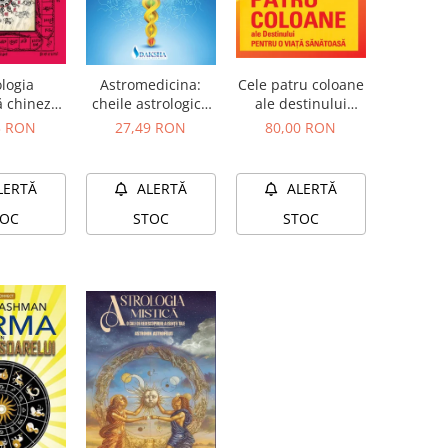
ologia
Cele patru coloane
Astromedicina:
ă chineză
ale destinului
cheile astrologice
ndiană
pentru o viață
ale terapiei bolilor
3 RON
80,00 RON
27,49 RON
sănătoasă
LERTĂ
ALERTĂ
ALERTĂ
TOC
STOC
STOC