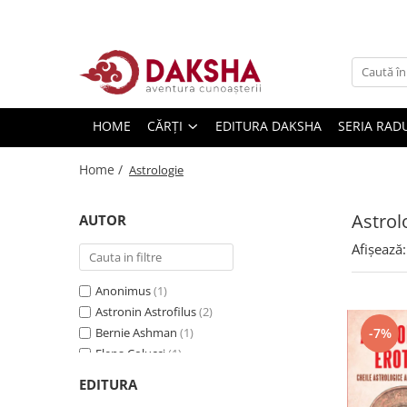
Cărți
Editura Daksha
HOME
CĂRȚI
EDITURA DAKSHA
SERIA RAD
Seria Radu Cinamar
Seria Anton Parks
Home /
Astrologie
Seria David Icke
Seria Immanuel Velikovsky
Astrol
AUTOR
Dezvăluiri
Afișează:
Spiritualitate
Anonimus
(1)
Extratereștrii
Astronin Astrofilus
(2)
OZN
Bernie Ashman
(1)
-7%
Transformare spirituală
Elena Colucci
(1)
Howard Leslie Cornell
(1)
Psihologie
EDITURA
Kim Arnold
(1)