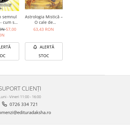
Astrologia Mistică –
n semnul
O cale de
 - cum să
redescoperire a
pare dintr-
63,43 RON
RON
57,00
esenței tale
anterioară
ON
utorul
logiei
ALERTĂ
LERTĂ
STOC
TOC
SUPORT CLIENȚI
Luni - Vineri 11:00 - 16:00
0726 334 721
menzi@edituradaksha.ro