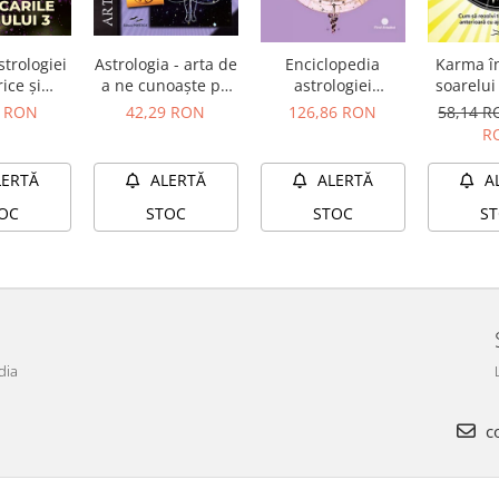
strologiei
Astrologia - arta de
Enciclopedia
Karma î
ice și
a ne cunoaşte pe
astrologiei
soarelui
cările
noi înşine
medicale
rezolvi ti
0 RON
42,29 RON
126,86 RON
58,14 
ului 3
o viaţă 
R
cu aj
astro
LERTĂ
ALERTĂ
ALERTĂ
A
OC
STOC
STOC
S
dia
co