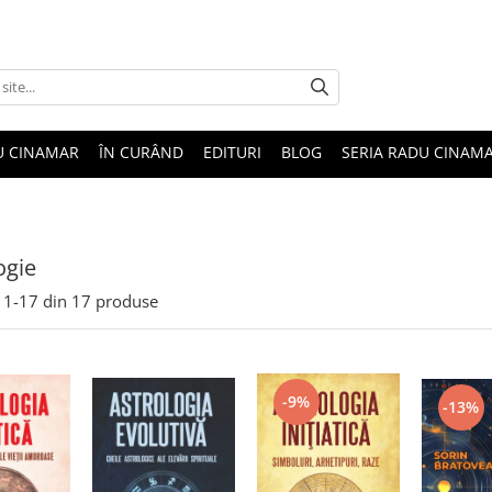
U CINAMAR
ÎN CURÂND
EDITURI
BLOG
SERIA RADU CINAM
ogie
1-
17
din
17
produse
-9%
-13%