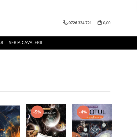
0726 334 721
0,00
AR
SERIA CAVALERII
-5%
-4%