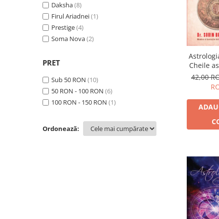
Dezvoltare personală
Maxime Vertuex
Daksha
(8)
(1)
Astrologie
Pam Gregory
Firul Ariadnei
(1)
(1)
Raymond Lo
Prestige
(4)
(1)
Știință
Sorin Bratoveanu
Soma Nova
(2)
(7)
Seria Montauk
Astrologi
Mistere
PRET
Cheile as
ale vieți
Seria Chico Xavier
42,00 
Sub 50 RON
(10)
R
50 RON - 100 RON
(6)
Seria Helena Blavatsky
100 RON - 150 RON
(1)
Oracole
ADAU
Sănătate
C
Ordonează:
Umor
Ficțiune
Viata după moarte
Non-dualitate
Alimentație
Creștinism