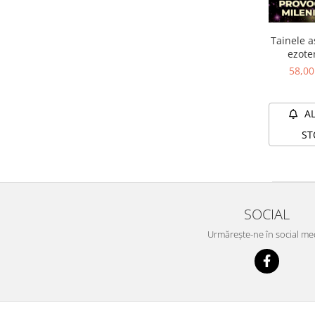
Yoga
Oracol
Tainele a
Spiritualitate şi ştiinţă
ezoter
provo
Fără categorie
58,0
mileni
Cunoaștere
A
ST
SOCIAL
Urmărește-ne în social me