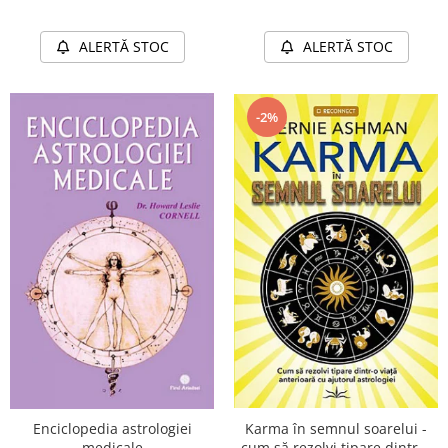
ALERTĂ STOC
ALERTĂ STOC
-2%
Karma în semnul soarelui -
Enciclopedia astrologiei
cum să rezolvi tipare dintr-o
medicale