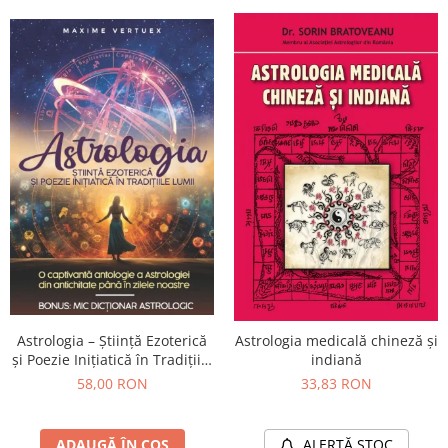
Astrologia – Știință Ezoterică
Astrologia medicală chineză și
și Poezie Inițiatică în Tradițiile
indiană
Lumii
58,00 RON
33,83 RON
ADAUGĂ ÎN COȘ
ALERTĂ STOC