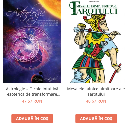
Astrologie – O cale intuitivă
Mesajele tainice uimitoare ale
ezoterică de transformare
Tarotului
profundă a vieții și a
47,57 RON
40,67 RON
destinului
ADAUGĂ ÎN COȘ
ADAUGĂ ÎN COȘ