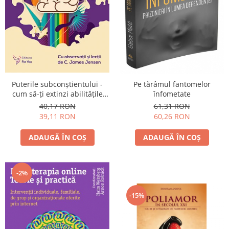
Puterile subconştientului -
Pe tărâmul fantomelor
cum să-ţi extinzi abilităţile
înfometate
subconştientului
40,17 RON
61,31 RON
39,11 RON
60,26 RON
ADAUGĂ ÎN COȘ
ADAUGĂ ÎN COȘ
-2%
-15%