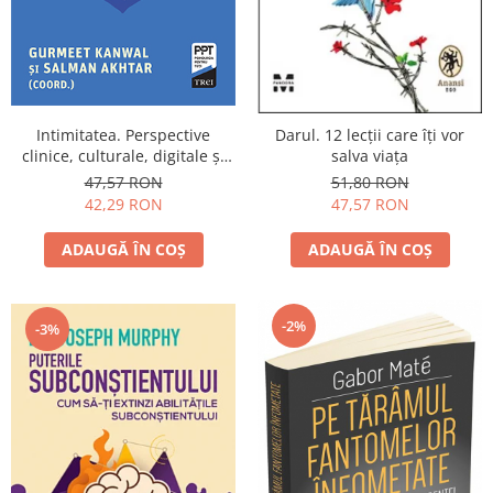
Yoga
Oracol
Spiritualitate şi ştiinţă
Fără categorie
Intimitatea. Perspective
Darul. 12 lecții care îți vor
Cunoaștere
clinice, culturale, digitale și
salva viața
de dezvoltare
47,57 RON
51,80 RON
42,29 RON
47,57 RON
ADAUGĂ ÎN COȘ
ADAUGĂ ÎN COȘ
-2%
-3%