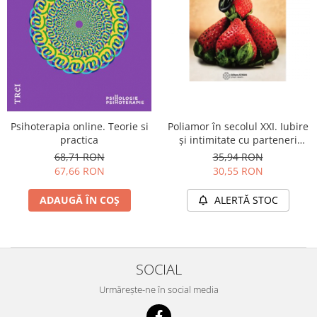
Psihoterapia online. Teorie si
Poliamor în secolul XXI. Iubire
practica
și intimitate cu parteneri
multipli
68,71 RON
35,94 RON
67,66 RON
30,55 RON
ADAUGĂ ÎN COȘ
ALERTĂ STOC
SOCIAL
Urmărește-ne în social media