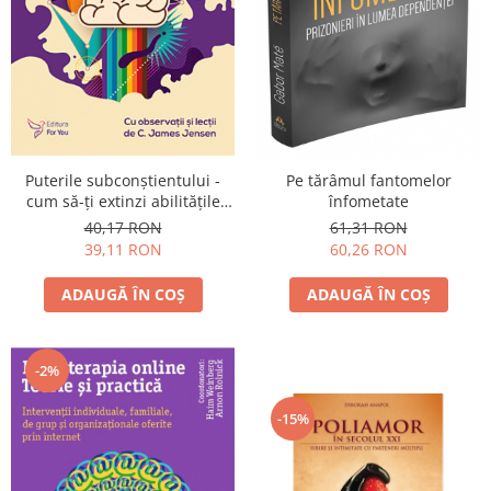
Puterile subconştientului -
Pe tărâmul fantomelor
cum să-ţi extinzi abilităţile
înfometate
subconştientului
40,17 RON
61,31 RON
39,11 RON
60,26 RON
ADAUGĂ ÎN COȘ
ADAUGĂ ÎN COȘ
-2%
-15%