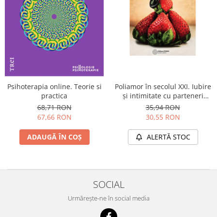
Psihoterapia online. Teorie si
Poliamor în secolul XXI. Iubire
practica
și intimitate cu parteneri
multipli
68,71 RON
35,94 RON
67,66 RON
30,55 RON
ADAUGĂ ÎN COȘ
ALERTĂ STOC
SOCIAL
Urmărește-ne în social media