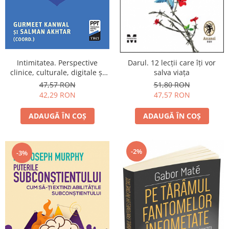
Yoga
Oracol
Spiritualitate şi ştiinţă
Fără categorie
Intimitatea. Perspective
Darul. 12 lecții care îți vor
Cunoaștere
clinice, culturale, digitale și
salva viața
de dezvoltare
47,57 RON
51,80 RON
42,29 RON
47,57 RON
ADAUGĂ ÎN COȘ
ADAUGĂ ÎN COȘ
-2%
-3%