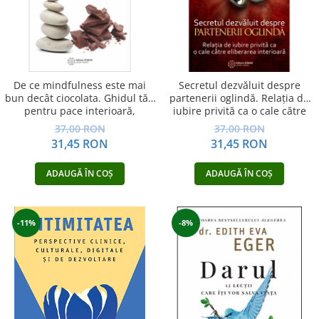
Vindecare
Povestiri
Relații de cuplu
Erotism
De ce mindfulness este mai
Secretul dezvăluit despre
bun decât ciocolata. Ghidul tău
partenerii oglindă. Relația de
Psihologie practică
pentru pace interioară,
iubire privită ca o cale către
Sexualitate
concentrare sporită și…
eliberarea interioară
37,00 RON
37,00 RON
31,45 RON
31,45 RON
Lumea îngerilor
Seria Masaru Emoto
ADAUGĂ ÎN COȘ
ADAUGĂ ÎN COȘ
Inspiraţie divină
Îngeri
-11%
-8%
Vindecare spirituală
Viaţa de după moarte
Cristale
Supă de pui pentru suflet