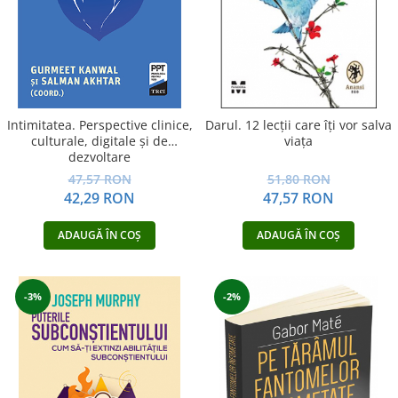
Yoga
Oracol
Spiritualitate şi ştiinţă
Fără categorie
Cunoaștere
Intimitatea. Perspective clinice,
Darul. 12 lecții care îți vor salva
culturale, digitale și de
viața
dezvoltare
47,57 RON
51,80 RON
42,29 RON
47,57 RON
ADAUGĂ ÎN COȘ
ADAUGĂ ÎN COȘ
-3%
-2%