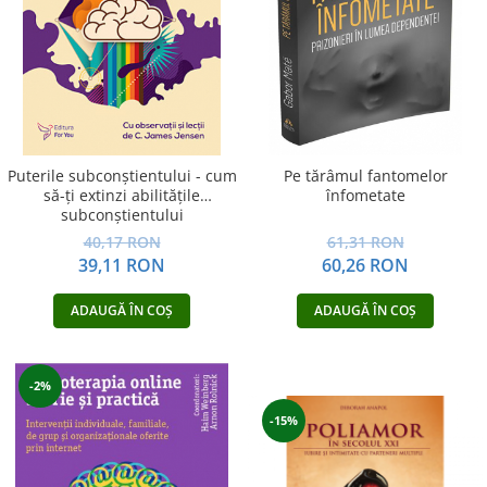
Puterile subconştientului - cum
Pe tărâmul fantomelor
să-ţi extinzi abilităţile
înfometate
subconştientului
40,17 RON
61,31 RON
39,11 RON
60,26 RON
ADAUGĂ ÎN COȘ
ADAUGĂ ÎN COȘ
-2%
-15%