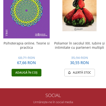
Psihoterapia online. Teorie si
Poliamor în secolul XXI. Iubire și
practica
intimitate cu parteneri multipli
68,71 RON
35,94 RON
67,66 RON
30,55 RON
ADAUGĂ ÎN COȘ
ALERTĂ STOC
SOCIAL
Urmărește-ne în social media