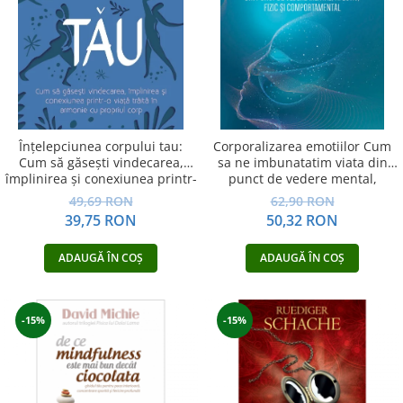
Dezvoltare personală
Astrologie
Știință
Seria Montauk
Mistere
Seria Chico Xavier
Înțelepciunea corpului tau:
Corporalizarea emotiilor Cum
Cum să găsești vindecarea,
sa ne imbunatatim viata din
Seria Helena Blavatsky
împlinirea și conexiunea printr-
punct de vedere mental,
o viață trăită în armonie cu
afectiv, fizic si comportamental
Oracole
49,69 RON
62,90 RON
propriul corp
39,75 RON
50,32 RON
Sănătate
Umor
ADAUGĂ ÎN COȘ
ADAUGĂ ÎN COȘ
Ficțiune
Viata după moarte
-15%
-15%
Non-dualitate
Alimentație
Creștinism