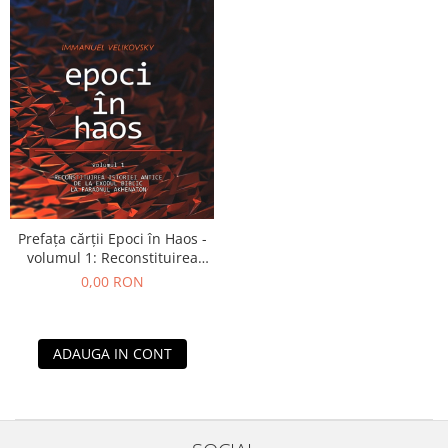
Yoga
Oracol
Spiritualitate şi ştiinţă
Fără categorie
Cunoaștere
Prefața cărții Epoci în Haos -
volumul 1: Reconstituirea
istoriei antice de la Exodul
0,00 RON
biblic la faraonul Akhenaton
ADAUGA IN CONT