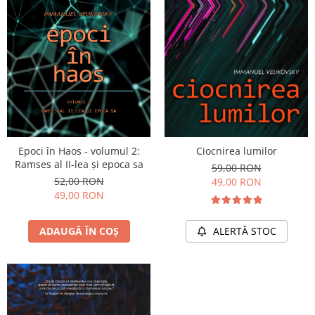
Vindecare
Povestiri
Relații de cuplu
Erotism
Psihologie practică
Sexualitate
Lumea îngerilor
Epoci în Haos - volumul 2:
Ciocnirea lumilor
Ramses al II-lea și epoca sa
Seria Masaru Emoto
59,00 RON
52,00 RON
49,00 RON
Inspiraţie divină
49,00 RON
Îngeri
Vindecare spirituală
ADAUGĂ ÎN COȘ
ALERTĂ STOC
Viaţa de după moarte
Cristale
Supă de pui pentru suflet