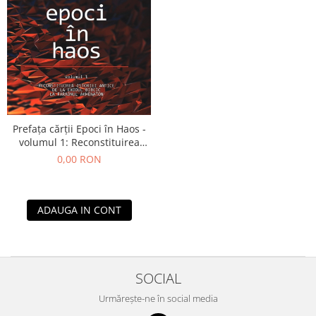
Yoga
Oracol
Spiritualitate şi ştiinţă
Fără categorie
Cunoaștere
Prefața cărții Epoci în Haos -
volumul 1: Reconstituirea
istoriei antice de la Exodul
0,00 RON
biblic la faraonul Akhenaton
ADAUGA IN CONT
SOCIAL
Urmărește-ne în social media