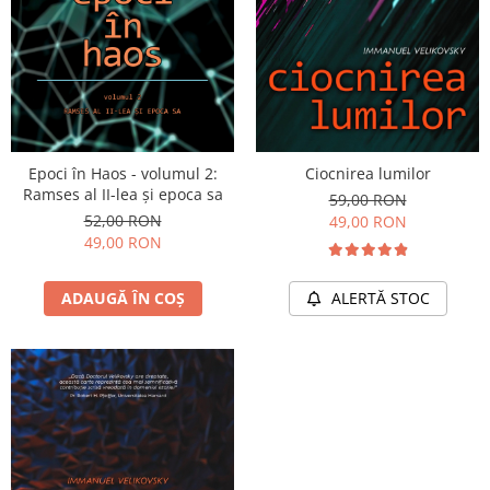
Vindecare
Povestiri
Relații de cuplu
Erotism
Psihologie practică
Epoci în Haos - volumul 2:
Ciocnirea lumilor
Sexualitate
Ramses al II-lea și epoca sa
59,00 RON
52,00 RON
49,00 RON
Lumea îngerilor
49,00 RON
Seria Masaru Emoto
Inspiraţie divină
ADAUGĂ ÎN COȘ
ALERTĂ STOC
Îngeri
Vindecare spirituală
Viaţa de după moarte
Cristale
Supă de pui pentru suflet