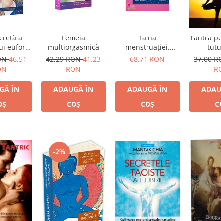
Femeia
Taina
cretă a
Tantra pe
multiorgasmică
menstruației.
i euforic
tutu
Enigma fiziologică
iplu
descoper
42,29 RON
41,23
68,71 RON
RON
46,51
37,00 
a femeii
la sex 
RON
ON
R
ADAUGĂ ÎN
ADAUGĂ ÎN
GĂ ÎN
ADAU
COȘ
COȘ
OȘ
C
-2%