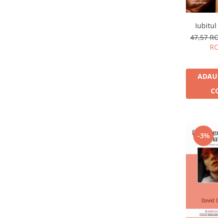
Vindecare
Povestiri
Iubitul
47,57 
Relații de cuplu
R
Erotism
Psihologie practică
ADAU
Sexualitate
C
Lumea îngerilor
Seria Masaru Emoto
Inspiraţie divină
-3%
Îngeri
Vindecare spirituală
Viaţa de după moarte
Cristale
Supă de pui pentru suflet