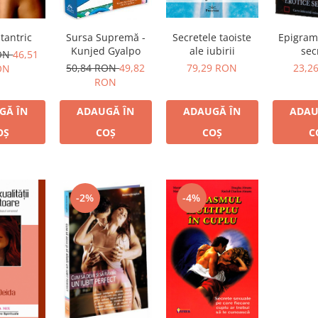
Sursa Supremă -
Secretele taoiste
Epigram
 tantric
Kunjed Gyalpo
ale iubirii
sec
RON
46,51
50,84 RON
49,82
79,29 RON
23,2
ON
RON
ADAUGĂ ÎN
ADAUGĂ ÎN
ADAU
GĂ ÎN
COȘ
COȘ
C
OȘ
-4%
-2%