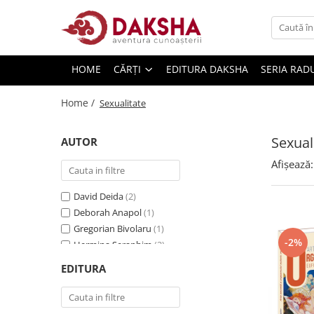
Cărți
HOME
CĂRȚI
EDITURA DAKSHA
SERIA RAD
Editura Daksha
Seria Radu Cinamar
Home /
Sexualitate
Seria Anton Parks
Sexual
Seria David Icke
AUTOR
Seria Immanuel Velikovsky
Afișează:
Dezvăluiri
David Deida
(2)
Spiritualitate
Deborah Anapol
(1)
Extratereștrii
Gregorian Bivolaru
(1)
-2%
Hermina Seraphim
(2)
OZN
Jacques Ferber
(1)
EDITURA
Transformare spirituală
Johann Wolfgang von Goethe
(1)
Psihologie
Mantak Chia
(1)
Mantak Chia , Douglas Abrams Arava
(1)