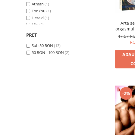
Dezvoltare personală
Atman
(1)
Mantak Chia , Rachel Carlton Abrams ,
Astrologie
Douglas Abrams , Maneewan Chia
(1)
For You
(1)
Mantak Chia, Michael Winn
(1)
Herald
(1)
Știință
Arta se
NAMKHAI NORBU
(1)
Mix
(2)
Seria Montauk
orgasmulu
Rachel C. Abrams
(1)
Prestige
(1)
mult
PRET
47,57 
Saida Desilets
(1)
Mistere
Sapienţia
(3)
R
Shashi Solluna
(1)
Venusiana
Sub 50 RON
(6)
(13)
Seria Chico Xavier
50 RON - 100 RON
(2)
ADAU
Seria Helena Blavatsky
C
Oracole
Sănătate
Umor
-2%
Ficțiune
Viata după moarte
Non-dualitate
Alimentație
Creștinism