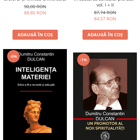
vol. I + II
90,00 RON
87,74 RON
88,80 RON
84,57 RON
ADAUGĂ ÎN COȘ
ADAUGĂ ÎN COȘ
-6%
-1%