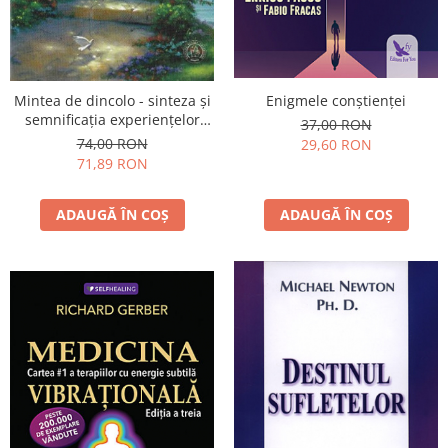
Mintea de dincolo - sinteza şi
Enigmele conştienţei
semnificaţia experienţelor
37,00 RON
morţii clinice
74,00 RON
29,60 RON
71,89 RON
ADAUGĂ ÎN COȘ
ADAUGĂ ÎN COȘ