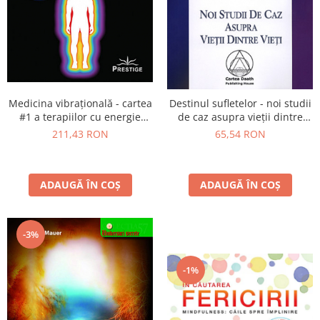
Medicina vibraţională - cartea
Destinul sufletelor - noi studii
#1 a terapiilor cu energie
de caz asupra vieţii dintre
subtilă - ediţia a treia
vieţi
211,43 RON
65,54 RON
ADAUGĂ ÎN COȘ
ADAUGĂ ÎN COȘ
-3%
-1%