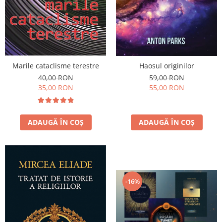
Dezvoltare personală
Astrologie
Știință
Seria Montauk
Mistere
Marile cataclisme terestre
Haosul originilor
Seria Chico Xavier
40,00 RON
59,00 RON
35,00 RON
55,00 RON
Seria Helena Blavatsky
Oracole
ADAUGĂ ÎN COȘ
ADAUGĂ ÎN COȘ
Sănătate
Umor
Ficțiune
Viata după moarte
-16%
Non-dualitate
Alimentație
Creștinism