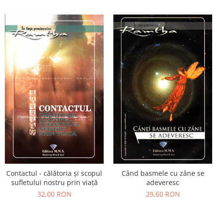
Contactul - călătoria şi scopul
Când basmele cu zâne se
sufletului nostru prin viaţă
adeveresc
32,00 RON
29,60 RON