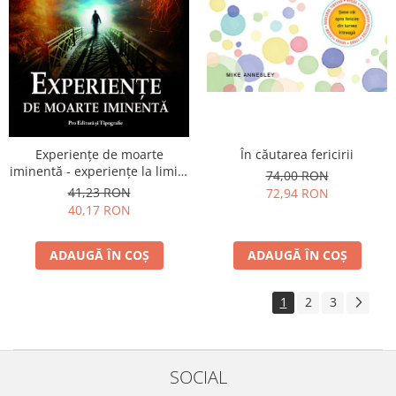
Experienţe de moarte
În căutarea fericirii
iminentă - experienţe la limita
74,00 RON
dintre viaţă şi moarte
41,23 RON
72,94 RON
40,17 RON
ADAUGĂ ÎN COȘ
ADAUGĂ ÎN COȘ
1
2
3
SOCIAL