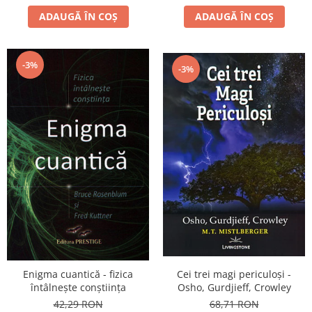
ADAUGĂ ÎN COȘ
ADAUGĂ ÎN COȘ
-3%
-3%
Cei trei magi periculoşi -
Enigma cuantică - fizica
Osho, Gurdjieff, Crowley
întâlneşte conştiinţa
68,71 RON
42,29 RON