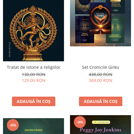
Vindecare
Povestiri
Relații de cuplu
Erotism
Psihologie practică
Sexualitate
Lumea îngerilor
Tratat de istorie a religiilor
Set Cronicile Girku
Seria Masaru Emoto
130,00 RON
438,00 RON
Inspiraţie divină
129,00 RON
369,00 RON
Îngeri
Vindecare spirituală
ADAUGĂ ÎN COȘ
ADAUGĂ ÎN COȘ
Viaţa de după moarte
Cristale
-9%
-6%
Supă de pui pentru suflet