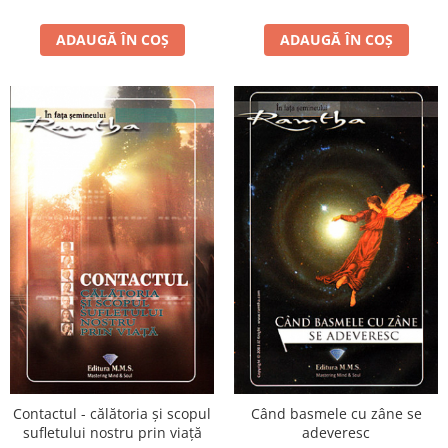
ADAUGĂ ÎN COȘ
ADAUGĂ ÎN COȘ
Contactul - călătoria şi scopul
Când basmele cu zâne se
sufletului nostru prin viaţă
adeveresc