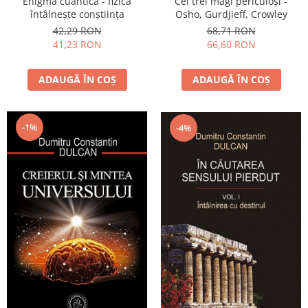
Cei trei magi periculoşi -
Enigma cuantică - fizica
Osho, Gurdjieff, Crowley
întâlneşte conştiinţa
68,71 RON
42,29 RON
66,60 RON
41,23 RON
ADAUGĂ ÎN COȘ
ADAUGĂ ÎN COȘ
-1%
-4%