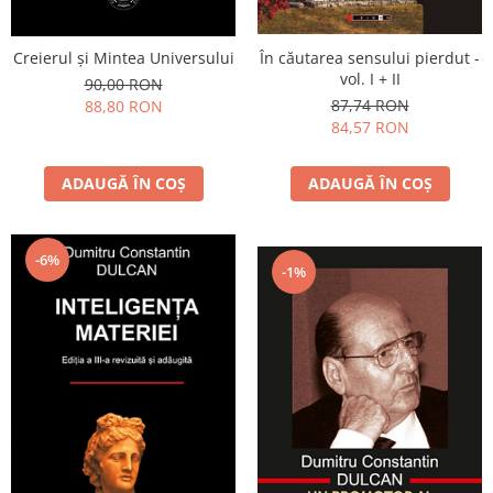
În căutarea sensului pierdut -
Creierul şi Mintea Universului
vol. I + II
90,00 RON
87,74 RON
88,80 RON
84,57 RON
ADAUGĂ ÎN COȘ
ADAUGĂ ÎN COȘ
-6%
-1%