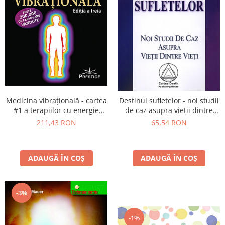
Medicina vibraţională - cartea
Destinul sufletelor - noi studii
#1 a terapiilor cu energie
de caz asupra vieţii dintre
subtilă - ediţia a treia
vieţi
211,43 RON
65,54 RON
ADAUGĂ ÎN COȘ
ADAUGĂ ÎN COȘ
-3%
-1%