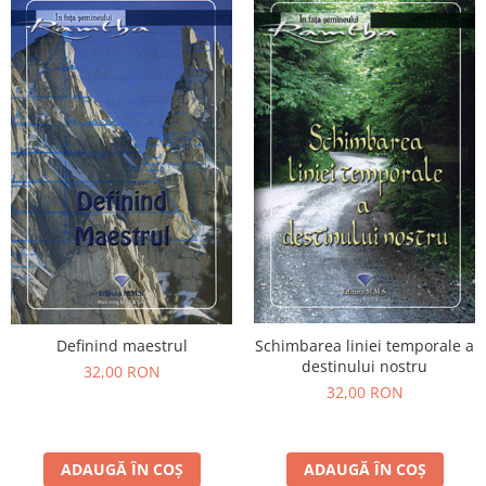
Definind maestrul
Schimbarea liniei temporale a
destinului nostru
32,00 RON
32,00 RON
ADAUGĂ ÎN COȘ
ADAUGĂ ÎN COȘ