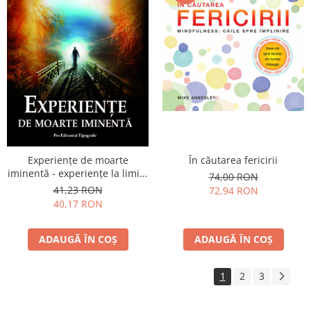
Experienţe de moarte
În căutarea fericirii
iminentă - experienţe la limita
74,00 RON
dintre viaţă şi moarte
41,23 RON
72,94 RON
40,17 RON
ADAUGĂ ÎN COȘ
ADAUGĂ ÎN COȘ
1
2
3