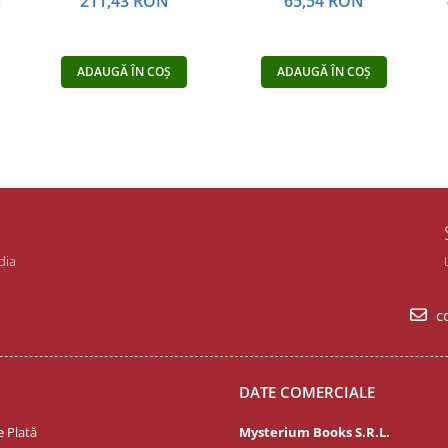
N
211,43 RON
65,54 RON
ADAUGĂ ÎN COȘ
ADAUGĂ ÎN COȘ
dia
co
DATE COMERCIALE
 Plată
Mysterium Books S.R.L.