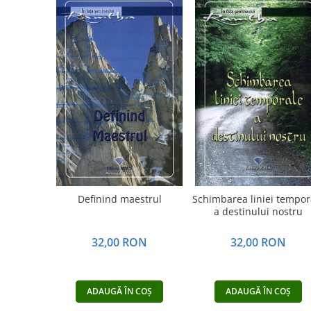
Vindecare
Povestiri
Relații de cuplu
Erotism
Psihologie practică
Sexualitate
Lumea îngerilor
Seria Masaru Emoto
Inspiraţie divină
Definind maestrul
Schimbarea liniei tempor
Îngeri
a destinului nostru
Vindecare spirituală
32,00 RON
32,00 RON
Viaţa de după moarte
Cristale
ADAUGĂ ÎN COȘ
ADAUGĂ ÎN COȘ
Supă de pui pentru suflet