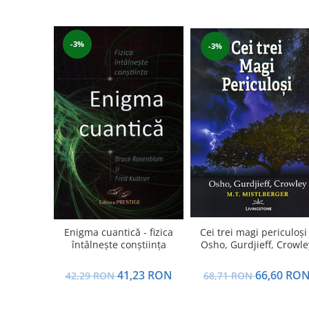
Yoga
Oracol
-3%
Spiritualitate şi ştiinţă
-3%
Fără categorie
Cunoaștere
Enigma cuantică - fizica
Cei trei magi periculoşi 
întâlneşte conştiinţa
Osho, Gurdjieff, Crowle
41,23 RON
66,60 RO
42,29 RON
68,71 RON