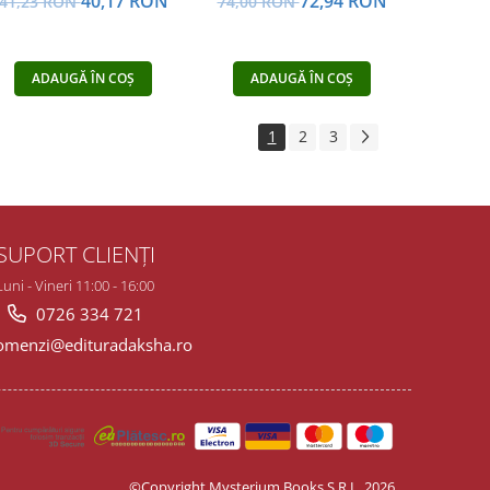
72,94 RON
40,17 RON
74,00 RON
41,23 RON
ADAUGĂ ÎN COȘ
ADAUGĂ ÎN COȘ
1
2
3
SUPORT CLIENȚI
Luni - Vineri 11:00 - 16:00
0726 334 721
menzi@edituradaksha.ro
©Copyright Mysterium Books S.R.L. 2026