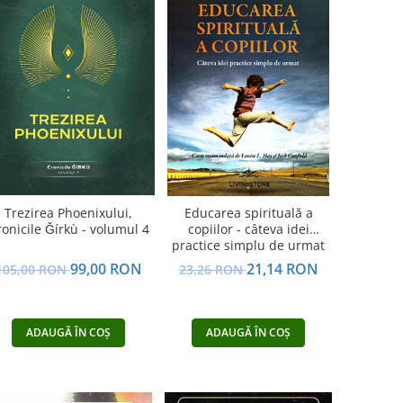
Trezirea Phoenixului,
Educarea spirituală a
onicile Ǧírkù - volumul 4
copiilor - câteva idei
practice simplu de urmat
99,00 RON
21,14 RON
105,00 RON
23,26 RON
ADAUGĂ ÎN COȘ
ADAUGĂ ÎN COȘ