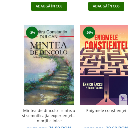
ADAUGĂ ÎN COȘ
ADAUGĂ ÎN COȘ
-3%
-20%
Mintea de dincolo - sinteza
Enigmele conştienţei
şi semnificaţia experienţelor
morţii clinice