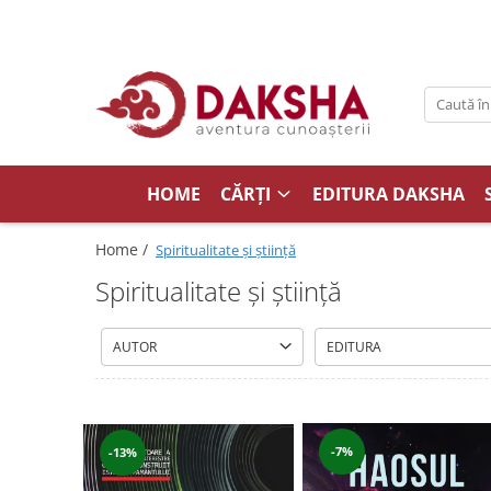
Cărți
Editura Daksha
Seria Radu Cinamar
Seria Anton Parks
HOME
CĂRȚI
EDITURA DAKSHA
Seria David Icke
Home /
Spiritualitate şi ştiinţă
Seria Immanuel Velikovsky
Spiritualitate şi ştiinţă
Dezvăluiri
Spiritualitate
AUTOR
EDITURA
Extratereștrii
OZN
Transformare spirituală
-7%
-13%
Psihologie