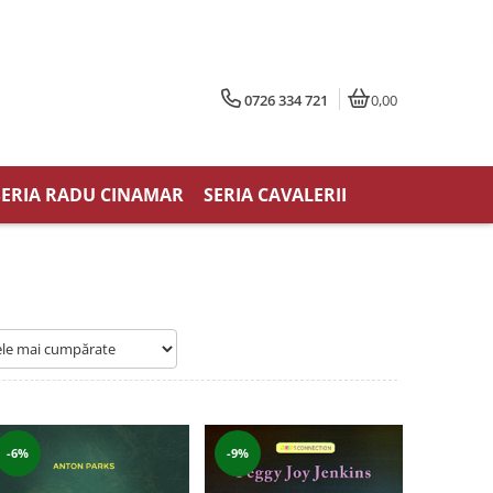
0726 334 721
0,00
SERIA RADU CINAMAR
SERIA CAVALERII
-9%
-6%