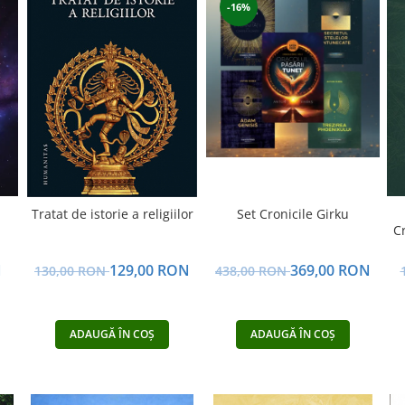
-16%
Tratat de istorie a religiilor
Set Cronicile Girku
Cr
N
129,00 RON
369,00 RON
130,00 RON
438,00 RON
ADAUGĂ ÎN COȘ
ADAUGĂ ÎN COȘ