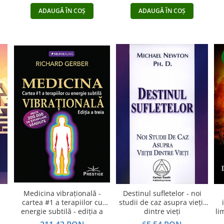
ADAUGĂ ÎN COȘ
ADAUGĂ ÎN COȘ
Medicina vibraţională -
Destinul sufletelor - noi
cartea #1 a terapiilor cu
studii de caz asupra vieţii
energie subtilă - ediţia a
dintre vieţi
li
treia