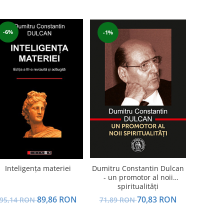
-6%
-1%
Dumitru Constantin Dulcan
Inteligenţa materiei
- un promotor al noii
spiritualităţi
70,83 RON
89,86 RON
71,89 RON
95,14 RON