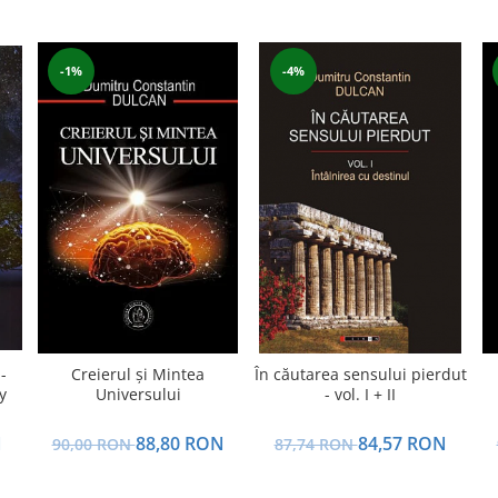
-1%
-4%
-
Creierul şi Mintea
În căutarea sensului pierdut
y
Universului
- vol. I + II
N
88,80 RON
84,57 RON
90,00 RON
87,74 RON