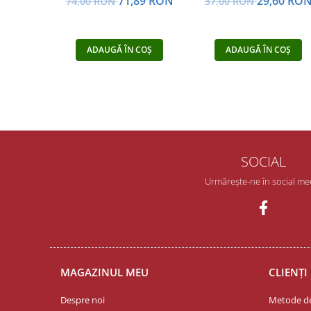
71,89 RON
29,60 RO
74,00 RON
37,00 RON
ADAUGĂ ÎN COȘ
ADAUGĂ ÎN COȘ
SOCIAL
Urmărește-ne în social me
MAGAZINUL MEU
CLIENȚI
Despre noi
Metode de