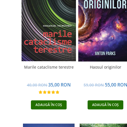
Dezvoltare personală
Astrologie
Știință
Seria Montauk
Mistere
Seria Chico Xavier
Seria Helena Blavatsky
Oracole
Marile cataclisme terestre
Haosul originilor
Sănătate
Umor
35,00 RON
55,00 RO
40,00 RON
59,00 RON
Ficțiune
Viata după moarte
ADAUGĂ ÎN COȘ
ADAUGĂ ÎN COȘ
Non-dualitate
Alimentație
Creștinism