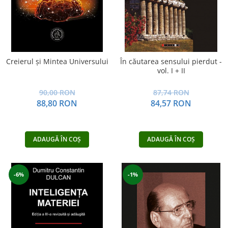
Creierul şi Mintea Universului
În căutarea sensului pierdut -
vol. I + II
90,00 RON
87,74 RON
88,80 RON
84,57 RON
ADAUGĂ ÎN COȘ
ADAUGĂ ÎN COȘ
-6%
-1%