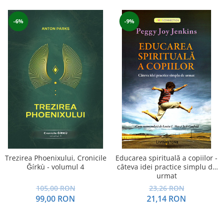
Yoga
Oracol
-6%
-9%
Spiritualitate şi ştiinţă
Fără categorie
Cunoaștere
Trezirea Phoenixului, Cronicile
Educarea spirituală a copiilor -
Ǧírkù - volumul 4
câteva idei practice simplu de
urmat
105,00 RON
23,26 RON
99,00 RON
21,14 RON