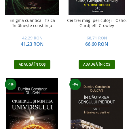
Enigma cuantică - fizica
Cei trei magi periculoşi - Osho,
întâlneşte conştiinţa
Gurdjieff, Crowley
42,29 RON
68,71 RON
41,23 RON
66,60 RON
ADAUGĂ ÎN COȘ
ADAUGĂ ÎN COȘ
-1%
-4%