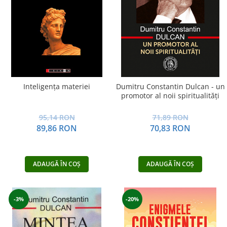
Inteligenţa materiei
Dumitru Constantin Dulcan - un
promotor al noii spiritualităţi
95,14 RON
71,89 RON
89,86 RON
70,83 RON
ADAUGĂ ÎN COȘ
ADAUGĂ ÎN COȘ
-3%
-20%