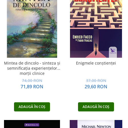
Mintea de dincolo - sinteza şi
Enigmele conştienţei
semnificaţia experienţelor
morţii clinice
74,00 RON
37,00 RON
71,89 RON
29,60 RON
ADAUGĂ ÎN COȘ
ADAUGĂ ÎN COȘ