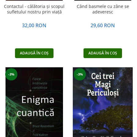
Contactul - călătoria şi scopul
Când basmele cu zâne se
sufletului nostru prin viaţă
adeveresc
32,00 RON
29,60 RON
ADAUGĂ ÎN COȘ
ADAUGĂ ÎN COȘ
-3%
-3%