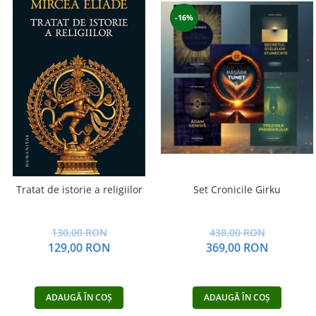
Vindecare
-16%
Povestiri
Relații de cuplu
Erotism
Psihologie practică
Sexualitate
Lumea îngerilor
Seria Masaru Emoto
Inspiraţie divină
Tratat de istorie a religiilor
Set Cronicile Girku
Îngeri
Vindecare spirituală
130,00 RON
438,00 RON
129,00 RON
369,00 RON
Viaţa de după moarte
Cristale
Supă de pui pentru suflet
ADAUGĂ ÎN COȘ
ADAUGĂ ÎN COȘ