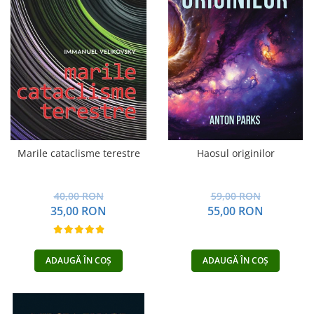
Dezvoltare personală
Astrologie
Știință
Seria Montauk
Mistere
Seria Chico Xavier
Seria Helena Blavatsky
Oracole
Marile cataclisme terestre
Haosul originilor
Sănătate
40,00 RON
59,00 RON
Umor
35,00 RON
55,00 RON
Ficțiune
Viata după moarte
ADAUGĂ ÎN COȘ
ADAUGĂ ÎN COȘ
Non-dualitate
Alimentație
Creștinism