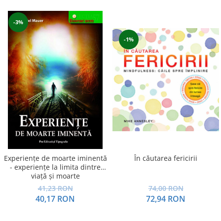
-3%
-1%
În căutarea fericirii
Experienţe de moarte iminentă
- experienţe la limita dintre
viaţă şi moarte
74,00 RON
41,23 RON
72,94 RON
40,17 RON