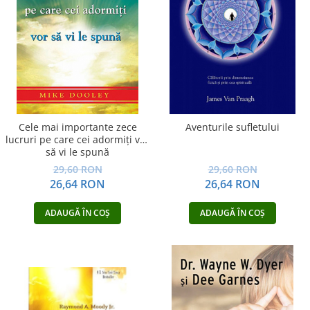
Vindecare
Povestiri
Relații de cuplu
Erotism
Psihologie practică
Sexualitate
Cele mai importante zece
Aventurile sufletului
lucruri pe care cei adormiţi vor
Lumea îngerilor
să vi le spună
Seria Masaru Emoto
29,60 RON
29,60 RON
26,64 RON
26,64 RON
Inspiraţie divină
Îngeri
ADAUGĂ ÎN COȘ
ADAUGĂ ÎN COȘ
Vindecare spirituală
Viaţa de după moarte
Cristale
Supă de pui pentru suflet