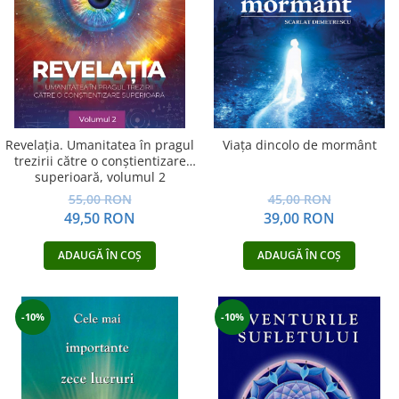
Dezvoltare personală
Astrologie
Știință
Seria Montauk
Mistere
Seria Chico Xavier
Revelația. Umanitatea în pragul
Viața dincolo de mormânt
trezirii către o conştientizare
Seria Helena Blavatsky
superioară, volumul 2
Oracole
55,00 RON
45,00 RON
49,50 RON
39,00 RON
Sănătate
Umor
ADAUGĂ ÎN COȘ
ADAUGĂ ÎN COȘ
Ficțiune
Viata după moarte
-10%
-10%
Non-dualitate
Alimentație
Creștinism