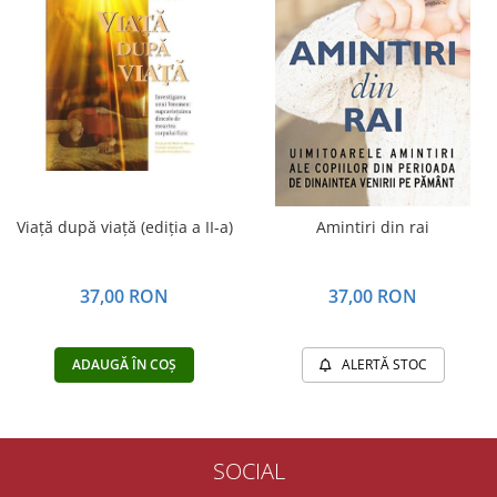
Yoga
Oracol
Spiritualitate şi ştiinţă
Fără categorie
Cunoaștere
Viaţă după viaţă (ediţia a II-a)
Amintiri din rai
37,00 RON
37,00 RON
ADAUGĂ ÎN COȘ
ALERTĂ STOC
SOCIAL