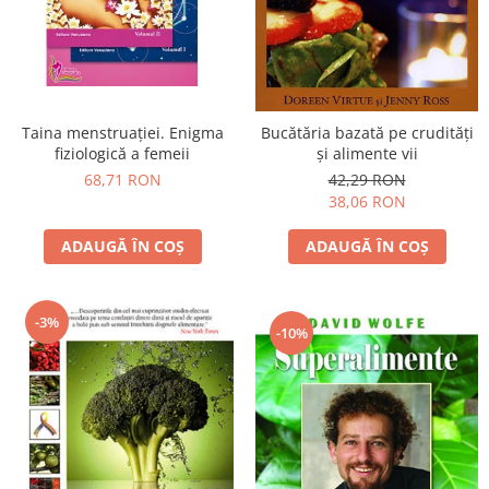
Vindecare
Povestiri
Relații de cuplu
Erotism
Taina menstruației. Enigma
Bucătăria bazată pe crudităţi
fiziologică a femeii
şi alimente vii
Psihologie practică
68,71 RON
42,29 RON
Sexualitate
38,06 RON
Lumea îngerilor
ADAUGĂ ÎN COȘ
ADAUGĂ ÎN COȘ
Seria Masaru Emoto
Inspiraţie divină
-3%
Îngeri
-10%
Vindecare spirituală
Viaţa de după moarte
Cristale
Supă de pui pentru suflet