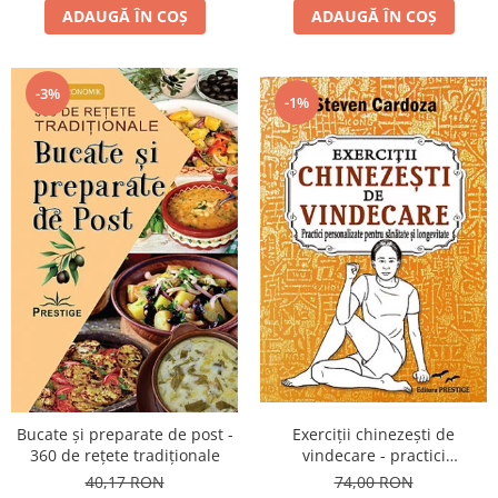
ADAUGĂ ÎN COȘ
ADAUGĂ ÎN COȘ
-3%
-1%
Bucate şi preparate de post -
Exerciţii chinezeşti de
360 de reţete tradiţionale
vindecare - practici
personalizate pentru sănătate
40,17 RON
74,00 RON
şi longevitate