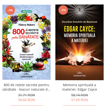
-2%
-3%
800 de reţete secrete pentru
Memoria spirituală a
sănătate - leacuri naturale din
materiei- Edgar Cayce
farmacopeea universală
31,71 RON
58,14 RON
30,66 RON
57,09 RON