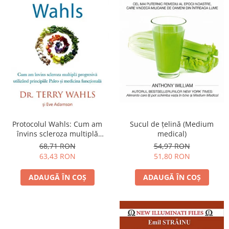
Protocolul Wahls: Cum am
Sucul de ţelină (Medium
învins scleroza multiplă
medical)
progresivă utilizând
68,71 RON
54,97 RON
principiile Paleo şi medicina
63,43 RON
51,80 RON
funcţională
ADAUGĂ ÎN COȘ
ADAUGĂ ÎN COȘ