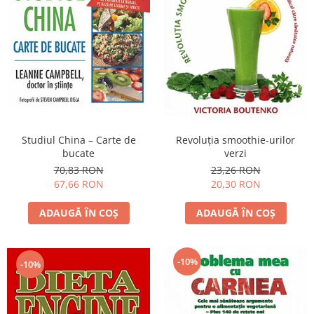
Studiul China – Carte de
Revoluţia smoothie-urilor
bucate
verzi
70,83 RON
23,26 RON
67,66 RON
20,30 RON
ADAUGĂ ÎN COȘ
ADAUGĂ ÎN COȘ
-10%
-10%