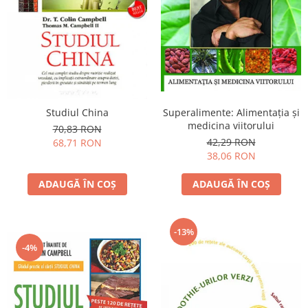
Yoga
Oracol
Spiritualitate şi ştiinţă
Fără categorie
Cunoaștere
Studiul China
Superalimente: Alimentaţia şi
medicina viitorului
70,83 RON
42,29 RON
68,71 RON
38,06 RON
ADAUGĂ ÎN COȘ
ADAUGĂ ÎN COȘ
-13%
-4%