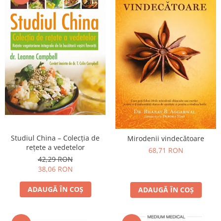
Studiul China – Colecţia de
Mirodenii vindecătoare
reţete a vedetelor
68,71 RON
42,29 RON
38,06 RON
ADAUGĂ ÎN COȘ
ADAUGĂ ÎN COȘ