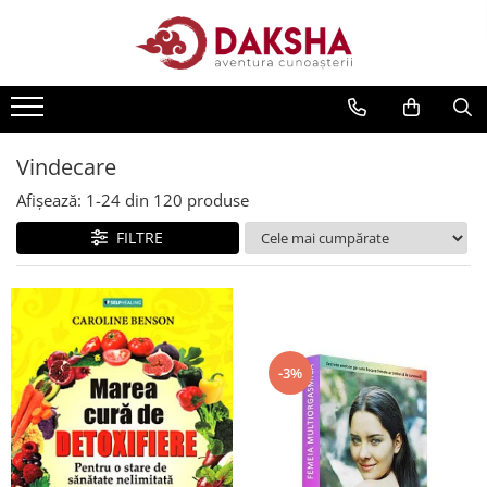
Cărți
Editura Daksha
Seria Radu Cinamar
Vindecare
Seria Anton Parks
Afișează:
1-
24
din
120
produse
Seria David Icke
FILTRE
Seria Immanuel Velikovsky
Dezvăluiri
Spiritualitate
Extratereștrii
-3%
OZN
Transformare spirituală
Psihologie