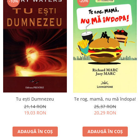
-20%
-10%
Tu eşti Dumnezeu
Te rog, mamă, nu mă îndopa!
21,14 RON
25,37 RON
19,03 RON
20,29 RON
ADAUGĂ ÎN COȘ
ADAUGĂ ÎN COȘ