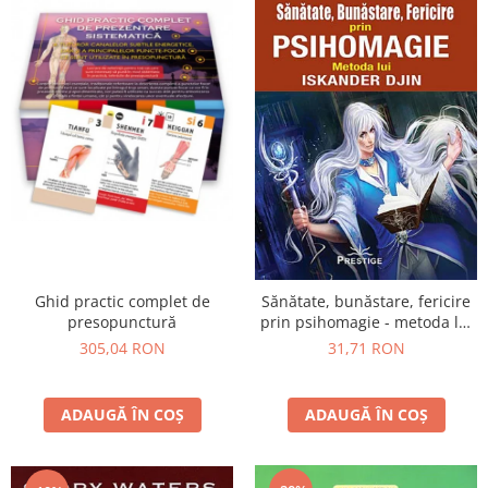
Ghid practic complet de
Sănătate, bunăstare, fericire
presopunctură
prin psihomagie - metoda lui
Iskander Djin
305,04 RON
31,71 RON
ADAUGĂ ÎN COȘ
ADAUGĂ ÎN COȘ