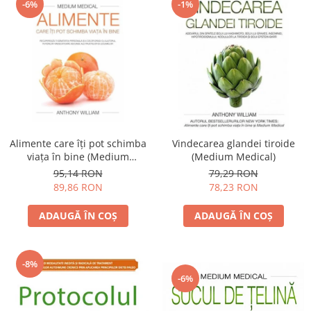
-6%
-1%
Alimente care îţi pot schimba
Vindecarea glandei tiroide
viaţa în bine (Medium
(Medium Medical)
medical)
95,14 RON
79,29 RON
89,86 RON
78,23 RON
ADAUGĂ ÎN COȘ
ADAUGĂ ÎN COȘ
-8%
-6%