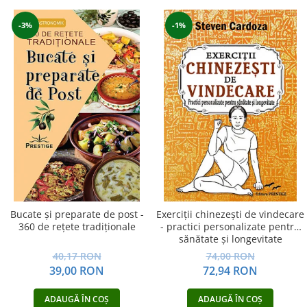
-3%
-1%
Bucate şi preparate de post -
Exerciţii chinezeşti de vindecare
360 de reţete tradiţionale
- practici personalizate pentru
sănătate şi longevitate
40,17 RON
74,00 RON
39,00 RON
72,94 RON
ADAUGĂ ÎN COȘ
ADAUGĂ ÎN COȘ