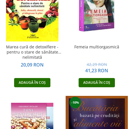
Dezvoltare personală
Astrologie
Știință
Seria Montauk
Mistere
Seria Chico Xavier
Marea cură de detoxifiere -
Femeia multiorgasmică
pentru o stare de sănătate
Seria Helena Blavatsky
nelimitată
Oracole
20,09 RON
42,29 RON
41,23 RON
Sănătate
Umor
ADAUGĂ ÎN COȘ
ADAUGĂ ÎN COȘ
Ficțiune
Viata după moarte
-10%
Non-dualitate
Alimentație
Creștinism