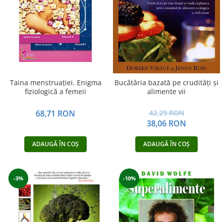
Vindecare
Povestiri
Relații de cuplu
Erotism
Psihologie practică
Taina menstruației. Enigma
Bucătăria bazată pe crudităţi şi
Sexualitate
fiziologică a femeii
alimente vii
Lumea îngerilor
68,71 RON
42,29 RON
Seria Masaru Emoto
38,06 RON
Inspiraţie divină
ADAUGĂ ÎN COȘ
ADAUGĂ ÎN COȘ
Îngeri
Vindecare spirituală
Viaţa de după moarte
-3%
-10%
Cristale
Supă de pui pentru suflet