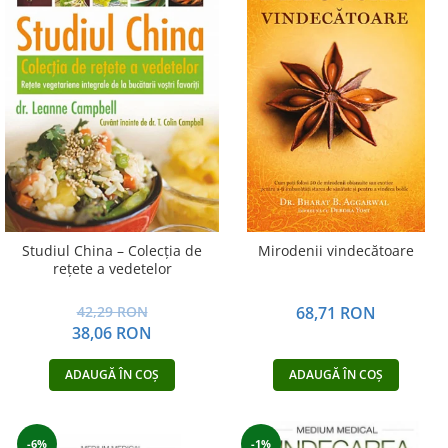
Studiul China – Colecţia de
Mirodenii vindecătoare
reţete a vedetelor
42,29 RON
68,71 RON
38,06 RON
ADAUGĂ ÎN COȘ
ADAUGĂ ÎN COȘ
-6%
-1%