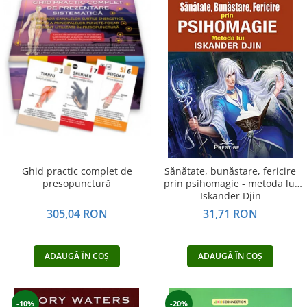
Ghid practic complet de
Sănătate, bunăstare, fericire
presopunctură
prin psihomagie - metoda lui
Iskander Djin
305,04 RON
31,71 RON
ADAUGĂ ÎN COȘ
ADAUGĂ ÎN COȘ
-10%
-20%