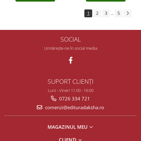
1
2
3
5
...
SOCIAL
Urmărește-ne în social media
SUPORT CLIENȚI
Luni - Vineri 11:00 - 16:00
0726 334 721
comenzi@edituradaksha.ro
MAGAZINUL MEU
CLIENȚI