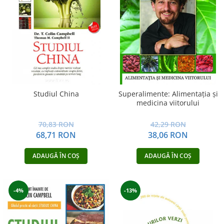
Yoga
Oracol
Spiritualitate şi ştiinţă
Fără categorie
Cunoaștere
Studiul China
Superalimente: Alimentaţia şi
medicina viitorului
70,83 RON
42,29 RON
68,71 RON
38,06 RON
ADAUGĂ ÎN COȘ
ADAUGĂ ÎN COȘ
-4%
-13%