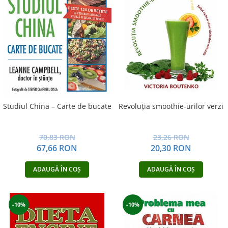
Studiul China – Carte de bucate
Revoluţia smoothie-urilor verzi
70,83 RON
23,26 RON
67,66 RON
20,30 RON
ADAUGĂ ÎN COȘ
ADAUGĂ ÎN COȘ
-10%
-10%