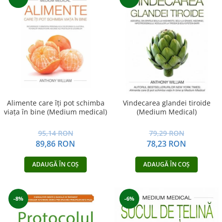
Alimente care îţi pot schimba
Vindecarea glandei tiroide
viaţa în bine (Medium medical)
(Medium Medical)
95,14 RON
79,29 RON
89,86 RON
78,23 RON
ADAUGĂ ÎN COȘ
ADAUGĂ ÎN COȘ
-8%
-6%