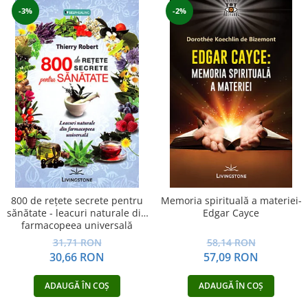
-3%
-2%
800 de reţete secrete pentru
Memoria spirituală a materiei-
sănătate - leacuri naturale din
Edgar Cayce
farmacopeea universală
31,71 RON
58,14 RON
30,66 RON
57,09 RON
ADAUGĂ ÎN COȘ
ADAUGĂ ÎN COȘ