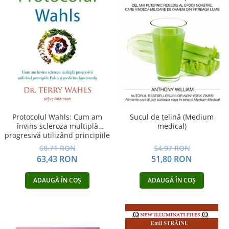
Protocolul Wahls: Cum am
Sucul de ţelină (Medium
învins scleroza multiplă
medical)
progresivă utilizând principiile
Paleo şi medicina funcţională
68,71 RON
54,97 RON
63,43 RON
51,80 RON
ADAUGĂ ÎN COȘ
ADAUGĂ ÎN COȘ