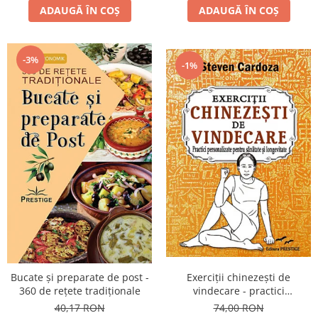
ADAUGĂ ÎN COȘ
ADAUGĂ ÎN COȘ
-3%
-1%
Bucate şi preparate de post -
Exerciţii chinezeşti de
360 de reţete tradiţionale
vindecare - practici
personalizate pentru sănătate
40,17 RON
74,00 RON
şi longevitate