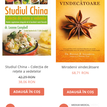
Studiul China – Colecţia de
Mirodenii vindecătoare
reţete a vedetelor
68,71 RON
42,29 RON
38,06 RON
ADAUGĂ ÎN COȘ
ADAUGĂ ÎN COȘ