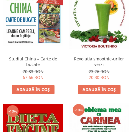
Studiul China – Carte de
Revoluţia smoothie-urilor
bucate
verzi
70,83 RON
23,26 RON
67,66 RON
20,30 RON
ADAUGĂ ÎN COȘ
ADAUGĂ ÎN COȘ
-10%
-10%