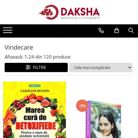
Cărți
Editura Daksha
Seria Radu Cinamar
Vindecare
Seria Anton Parks
Afișează:
1-
24
din
120
produse
Seria David Icke
FILTRE
Seria Immanuel Velikovsky
Dezvăluiri
Spiritualitate
Extratereștrii
-3%
OZN
Transformare spirituală
Psihologie