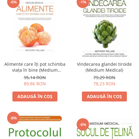
-6%
-1%
Alimente care îţi pot schimba
Vindecarea glandei tiroide
viaţa în bine (Medium
(Medium Medical)
medical)
95,14 RON
79,29 RON
89,86 RON
78,23 RON
ADAUGĂ ÎN COȘ
ADAUGĂ ÎN COȘ
-8%
-6%