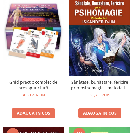
Ghid practic complet de
Sănătate, bunăstare, fericire
presopunctură
prin psihomagie - metoda lui
Iskander Djin
305,04 RON
31,71 RON
ADAUGĂ ÎN COȘ
ADAUGĂ ÎN COȘ