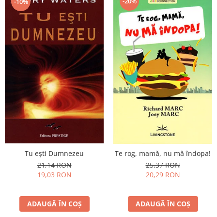
-20%
-10%
Tu eşti Dumnezeu
Te rog, mamă, nu mă îndopa!
21,14 RON
25,37 RON
19,03 RON
20,29 RON
ADAUGĂ ÎN COȘ
ADAUGĂ ÎN COȘ