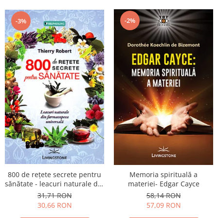
-2%
-3%
800 de reţete secrete pentru
Memoria spirituală a
sănătate - leacuri naturale din
materiei- Edgar Cayce
farmacopeea universală
31,71 RON
58,14 RON
30,66 RON
57,09 RON