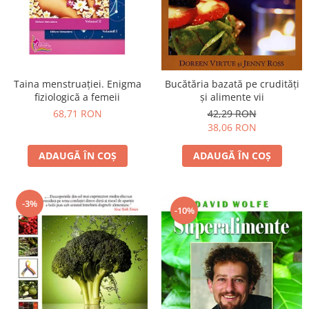
Vindecare
Povestiri
Relații de cuplu
Erotism
Taina menstruației. Enigma
Bucătăria bazată pe crudităţi
fiziologică a femeii
şi alimente vii
Psihologie practică
68,71 RON
42,29 RON
Sexualitate
38,06 RON
Lumea îngerilor
ADAUGĂ ÎN COȘ
ADAUGĂ ÎN COȘ
Seria Masaru Emoto
Inspiraţie divină
-3%
Îngeri
-10%
Vindecare spirituală
Viaţa de după moarte
Cristale
Supă de pui pentru suflet