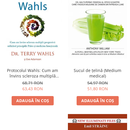
Protocolul Wahls: Cum am
Sucul de ţelină (Medium
învins scleroza multiplă
medical)
progresivă utilizând
68,71 RON
54,97 RON
principiile Paleo şi medicina
63,43 RON
51,80 RON
funcţională
ADAUGĂ ÎN COȘ
ADAUGĂ ÎN COȘ