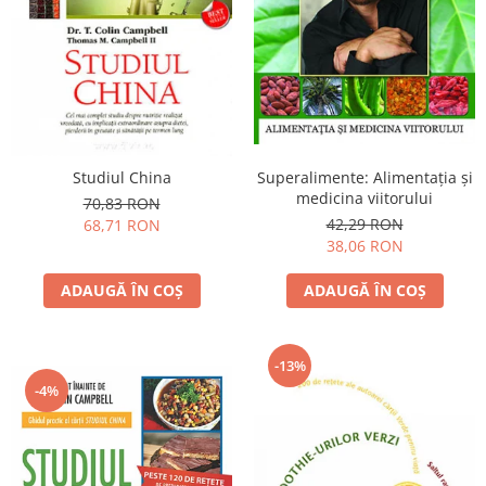
Yoga
Oracol
Spiritualitate şi ştiinţă
Fără categorie
Cunoaștere
Studiul China
Superalimente: Alimentaţia şi
medicina viitorului
70,83 RON
42,29 RON
68,71 RON
38,06 RON
ADAUGĂ ÎN COȘ
ADAUGĂ ÎN COȘ
-13%
-4%