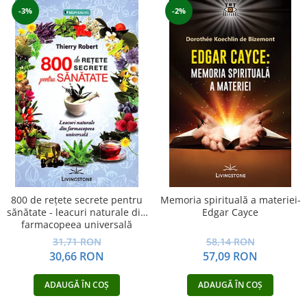
-3%
-2%
800 de reţete secrete pentru
Memoria spirituală a materiei-
sănătate - leacuri naturale din
Edgar Cayce
farmacopeea universală
31,71 RON
58,14 RON
30,66 RON
57,09 RON
ADAUGĂ ÎN COȘ
ADAUGĂ ÎN COȘ