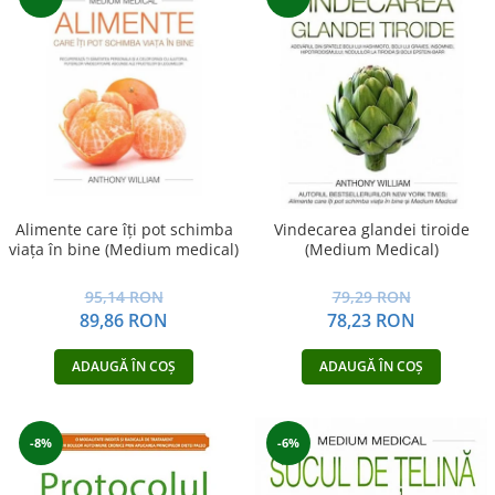
Alimente care îţi pot schimba
Vindecarea glandei tiroide
viaţa în bine (Medium medical)
(Medium Medical)
95,14 RON
79,29 RON
89,86 RON
78,23 RON
ADAUGĂ ÎN COȘ
ADAUGĂ ÎN COȘ
-8%
-6%