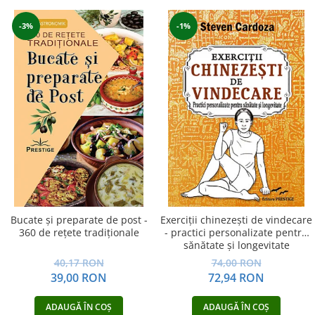
-3%
-1%
Bucate şi preparate de post -
Exerciţii chinezeşti de vindecare
360 de reţete tradiţionale
- practici personalizate pentru
sănătate şi longevitate
40,17 RON
74,00 RON
39,00 RON
72,94 RON
ADAUGĂ ÎN COȘ
ADAUGĂ ÎN COȘ