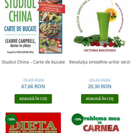
Studiul China – Carte de bucate
Revoluţia smoothie-urilor verzi
70,83 RON
23,26 RON
67,66 RON
20,30 RON
ADAUGĂ ÎN COȘ
ADAUGĂ ÎN COȘ
-10%
-10%