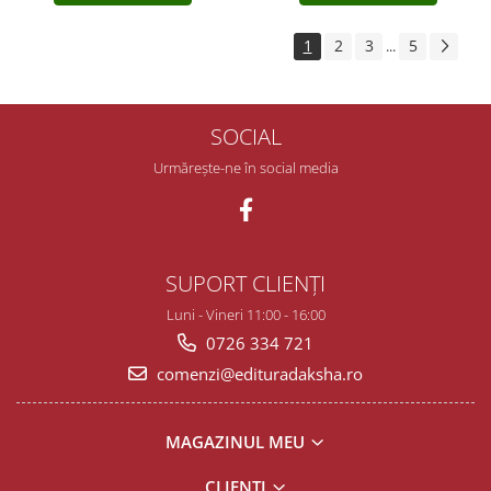
1
2
3
5
...
SOCIAL
Urmărește-ne în social media
SUPORT CLIENȚI
Luni - Vineri 11:00 - 16:00
0726 334 721
comenzi@edituradaksha.ro
MAGAZINUL MEU
CLIENȚI