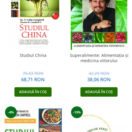
Yoga
Oracol
Spiritualitate şi ştiinţă
Fără categorie
Cunoaștere
Studiul China
Superalimente: Alimentaţia şi
medicina viitorului
70,83 RON
42,29 RON
68,71 RON
38,06 RON
ADAUGĂ ÎN COȘ
ADAUGĂ ÎN COȘ
-4%
-13%