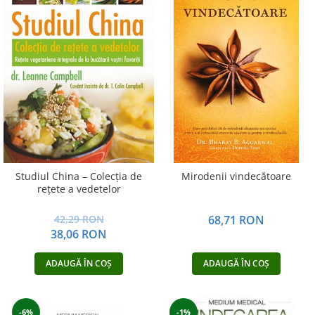
Studiul China – Colecţia de
Mirodenii vindecătoare
reţete a vedetelor
42,29 RON
68,71 RON
38,06 RON
ADAUGĂ ÎN COȘ
ADAUGĂ ÎN COȘ
-6%
-1%