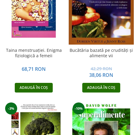
Vindecare
Povestiri
Relații de cuplu
Erotism
Psihologie practică
Taina menstruației. Enigma
Bucătăria bazată pe crudităţi şi
Sexualitate
fiziologică a femeii
alimente vii
Lumea îngerilor
68,71 RON
42,29 RON
Seria Masaru Emoto
38,06 RON
Inspiraţie divină
ADAUGĂ ÎN COȘ
ADAUGĂ ÎN COȘ
Îngeri
Vindecare spirituală
Viaţa de după moarte
-3%
-10%
Cristale
Supă de pui pentru suflet