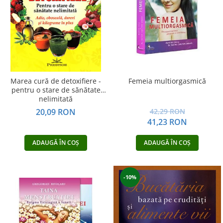
Dezvoltare personală
Astrologie
Știință
Seria Montauk
Mistere
Seria Chico Xavier
Marea cură de detoxifiere -
Femeia multiorgasmică
pentru o stare de sănătate
Seria Helena Blavatsky
nelimitată
Oracole
20,09 RON
42,29 RON
41,23 RON
Sănătate
Umor
ADAUGĂ ÎN COȘ
ADAUGĂ ÎN COȘ
Ficțiune
Viata după moarte
-10%
Non-dualitate
Alimentație
Creștinism