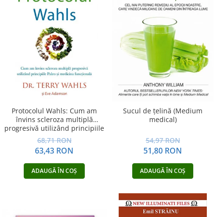
Protocolul Wahls: Cum am
Sucul de ţelină (Medium
învins scleroza multiplă
medical)
progresivă utilizând principiile
Paleo şi medicina funcţională
68,71 RON
54,97 RON
63,43 RON
51,80 RON
ADAUGĂ ÎN COȘ
ADAUGĂ ÎN COȘ