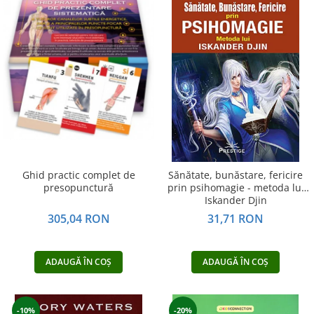
Ghid practic complet de
Sănătate, bunăstare, fericire
presopunctură
prin psihomagie - metoda lui
Iskander Djin
305,04 RON
31,71 RON
ADAUGĂ ÎN COȘ
ADAUGĂ ÎN COȘ
-10%
-20%