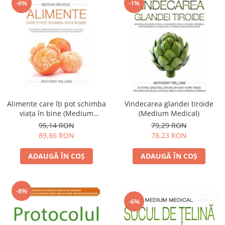
-6%
-1%
Alimente care îţi pot schimba
Vindecarea glandei tiroide
viaţa în bine (Medium
(Medium Medical)
medical)
95,14 RON
79,29 RON
89,86 RON
78,23 RON
ADAUGĂ ÎN COȘ
ADAUGĂ ÎN COȘ
-8%
-6%