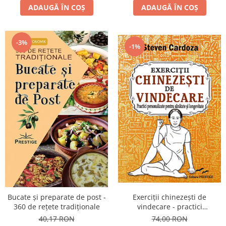
ADAUGĂ ÎN COȘ
ADAUGĂ ÎN COȘ
-3%
-1%
Bucate şi preparate de post -
Exerciţii chinezeşti de
360 de reţete tradiţionale
vindecare - practici
personalizate pentru sănătate
40,17 RON
74,00 RON
şi longevitate