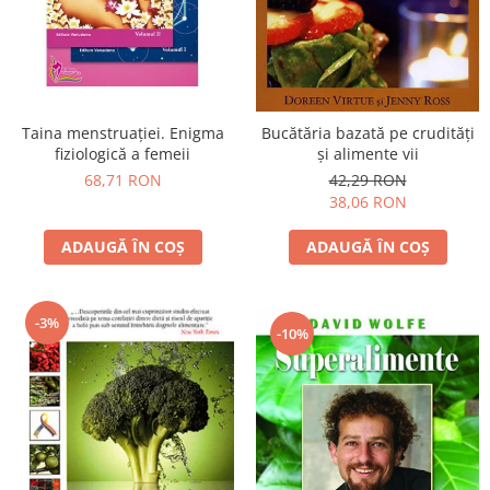
Vindecare
Povestiri
Relații de cuplu
Erotism
Taina menstruației. Enigma
Bucătăria bazată pe crudităţi
fiziologică a femeii
şi alimente vii
Psihologie practică
68,71 RON
42,29 RON
Sexualitate
38,06 RON
Lumea îngerilor
ADAUGĂ ÎN COȘ
ADAUGĂ ÎN COȘ
Seria Masaru Emoto
Inspiraţie divină
-3%
Îngeri
-10%
Vindecare spirituală
Viaţa de după moarte
Cristale
Supă de pui pentru suflet