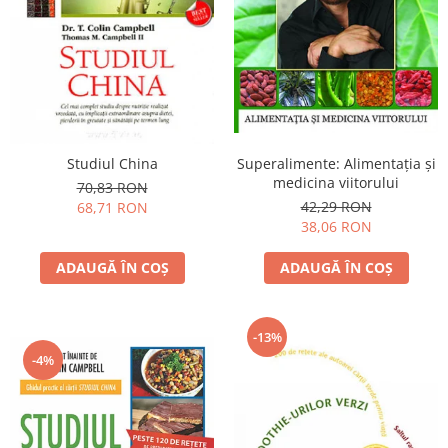
Yoga
Oracol
Spiritualitate şi ştiinţă
Fără categorie
Cunoaștere
Studiul China
Superalimente: Alimentaţia şi
medicina viitorului
70,83 RON
42,29 RON
68,71 RON
38,06 RON
ADAUGĂ ÎN COȘ
ADAUGĂ ÎN COȘ
-13%
-4%