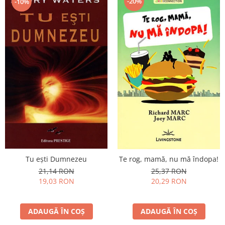
-20%
-10%
Tu eşti Dumnezeu
Te rog, mamă, nu mă îndopa!
21,14 RON
25,37 RON
19,03 RON
20,29 RON
ADAUGĂ ÎN COȘ
ADAUGĂ ÎN COȘ