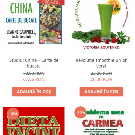
Studiul China – Carte de
Revoluţia smoothie-urilor
bucate
verzi
70,83 RON
23,26 RON
67,66 RON
20,30 RON
ADAUGĂ ÎN COȘ
ADAUGĂ ÎN COȘ
-10%
-10%