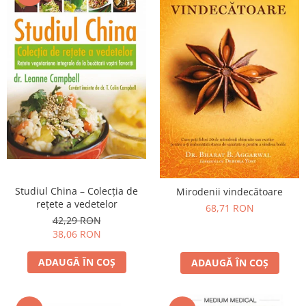
Studiul China – Colecţia de
Mirodenii vindecătoare
reţete a vedetelor
68,71 RON
42,29 RON
38,06 RON
ADAUGĂ ÎN COȘ
ADAUGĂ ÎN COȘ