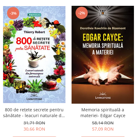
-2%
-3%
800 de reţete secrete pentru
Memoria spirituală a
sănătate - leacuri naturale din
materiei- Edgar Cayce
farmacopeea universală
31,71 RON
58,14 RON
30,66 RON
57,09 RON