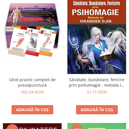
Ghid practic complet de
Sănătate, bunăstare, fericire
presopunctură
prin psihomagie - metoda lui
Iskander Djin
305,04 RON
31,71 RON
ADAUGĂ ÎN COȘ
ADAUGĂ ÎN COȘ