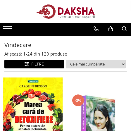
Cărți
Editura Daksha
Seria Radu Cinamar
Vindecare
Seria Anton Parks
Afișează:
1-
24
din
120
produse
Seria David Icke
FILTRE
Seria Immanuel Velikovsky
Dezvăluiri
Spiritualitate
Extratereștrii
-3%
OZN
Transformare spirituală
Psihologie