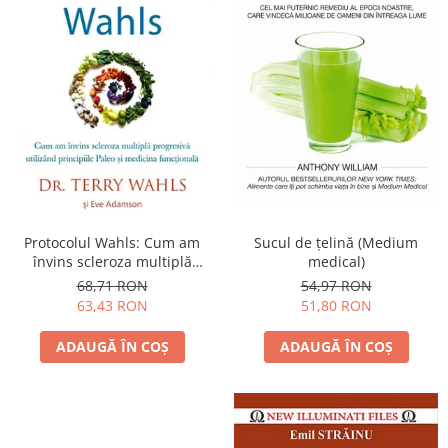
Protocolul Wahls: Cum am
Sucul de ţelină (Medium
învins scleroza multiplă
medical)
progresivă utilizând
68,71 RON
54,97 RON
principiile Paleo şi medicina
63,43 RON
51,80 RON
funcţională
ADAUGĂ ÎN COȘ
ADAUGĂ ÎN COȘ