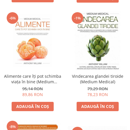
-6%
-1%
Alimente care îţi pot schimba
Vindecarea glandei tiroide
viaţa în bine (Medium
(Medium Medical)
medical)
95,14 RON
79,29 RON
89,86 RON
78,23 RON
ADAUGĂ ÎN COȘ
ADAUGĂ ÎN COȘ
-8%