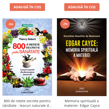
ADAUGĂ ÎN COȘ
ADAUGĂ ÎN COȘ
-2%
-3%
800 de reţete secrete pentru
Memoria spirituală a
sănătate - leacuri naturale din
materiei- Edgar Cayce