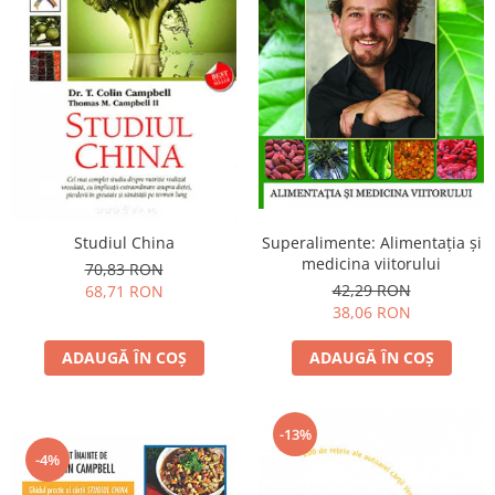
Yoga
Oracol
Spiritualitate şi ştiinţă
Fără categorie
Cunoaștere
Studiul China
Superalimente: Alimentaţia şi
medicina viitorului
70,83 RON
42,29 RON
68,71 RON
38,06 RON
ADAUGĂ ÎN COȘ
ADAUGĂ ÎN COȘ
-13%
-4%