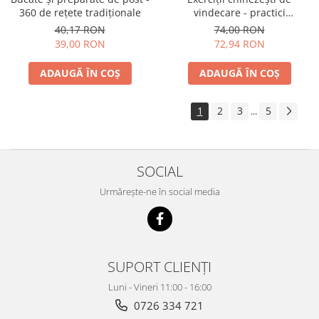
360 de reţete tradiţionale
vindecare - practici
personalizate pentru sănătate
40,17 RON
74,00 RON
şi longevitate
39,00 RON
72,94 RON
ADAUGĂ ÎN COȘ
ADAUGĂ ÎN COȘ
1
2
3
5
...
SOCIAL
Urmărește-ne în social media
SUPORT CLIENȚI
Luni - Vineri 11:00 - 16:00
0726 334 721