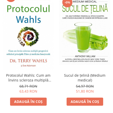
-6%
Protocolul Wahls: Cum am
Sucul de ţelină (Medium
învins scleroza multiplă
medical)
progresivă utilizând
68,71 RON
54,97 RON
principiile Paleo şi medicina
63,43 RON
51,80 RON
funcţională
ADAUGĂ ÎN COȘ
ADAUGĂ ÎN COȘ