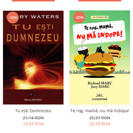
-20%
-10%
Tu eşti Dumnezeu
Te rog, mamă, nu mă îndopa!
21,14 RON
25,37 RON
19,03 RON
20,29 RON