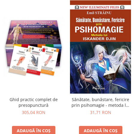
Ghid practic complet de
Sănătate, bunăstare, fericire
presopunctură
prin psihomagie - metoda lui
Iskander Djin
305,04 RON
31,71 RON
ADAUGĂ ÎN COȘ
ADAUGĂ ÎN COȘ