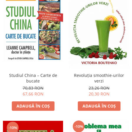
Studiul China – Carte de
Revoluţia smoothie-urilor
bucate
verzi
70,83 RON
23,26 RON
67,66 RON
20,30 RON
ADAUGĂ ÎN COȘ
ADAUGĂ ÎN COȘ
-10%
-10%