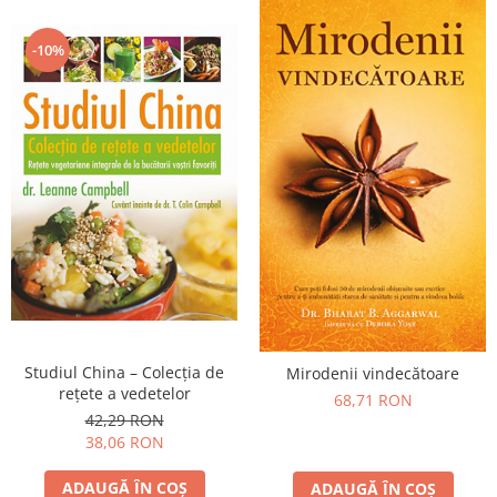
-10%
Studiul China – Colecţia de
Mirodenii vindecătoare
reţete a vedetelor
68,71 RON
42,29 RON
38,06 RON
ADAUGĂ ÎN COȘ
ADAUGĂ ÎN COȘ