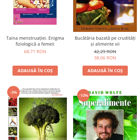
Vindecare
Povestiri
Relații de cuplu
Erotism
Taina menstruației. Enigma
Bucătăria bazată pe crudităţi
fiziologică a femeii
şi alimente vii
Psihologie practică
68,71 RON
42,29 RON
Sexualitate
38,06 RON
Lumea îngerilor
ADAUGĂ ÎN COȘ
ADAUGĂ ÎN COȘ
Seria Masaru Emoto
Inspiraţie divină
-3%
Îngeri
-10%
Vindecare spirituală
Viaţa de după moarte
Cristale
Supă de pui pentru suflet