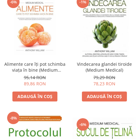
-6%
-1%
Alimente care îţi pot schimba
Vindecarea glandei tiroide
viaţa în bine (Medium
(Medium Medical)
medical)
95,14 RON
79,29 RON
89,86 RON
78,23 RON
ADAUGĂ ÎN COȘ
ADAUGĂ ÎN COȘ
-8%
-6%