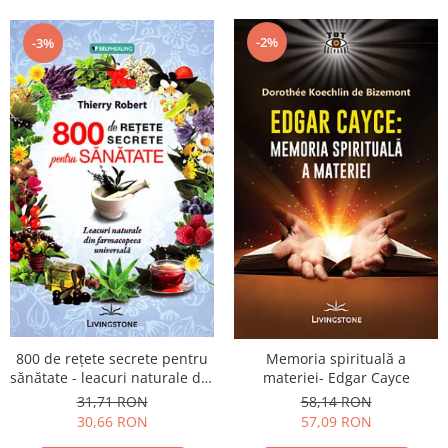
-2%
-3%
800 de reţete secrete pentru
Memoria spirituală a
sănătate - leacuri naturale din
materiei- Edgar Cayce
farmacopeea universală
31,71 RON
58,14 RON
30,66 RON
57,09 RON