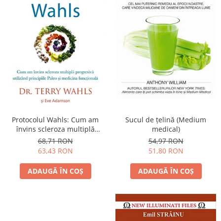
Protocolul Wahls: Cum am
Sucul de ţelină (Medium
învins scleroza multiplă
medical)
progresivă utilizând
68,71 RON
54,97 RON
principiile Paleo şi medicina
63,43 RON
51,80 RON
funcţională
ADAUGĂ ÎN COȘ
ADAUGĂ ÎN COȘ