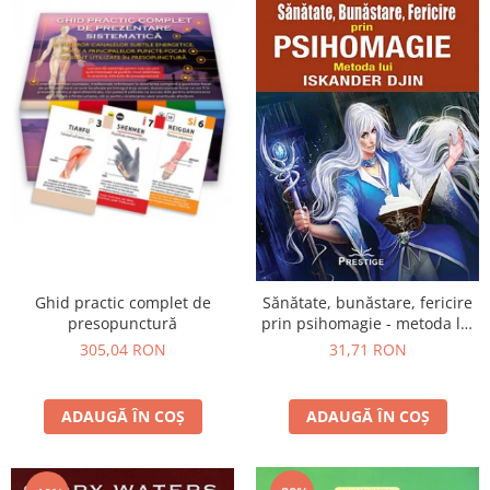
Ghid practic complet de
Sănătate, bunăstare, fericire
presopunctură
prin psihomagie - metoda lui
Iskander Djin
305,04 RON
31,71 RON
ADAUGĂ ÎN COȘ
ADAUGĂ ÎN COȘ