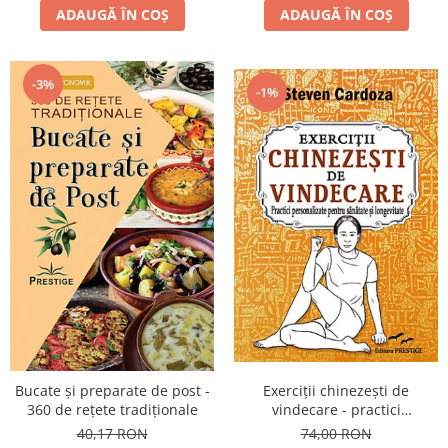
ADAUGĂ ÎN COȘ
ADAUGĂ ÎN COȘ
-3%
-1%
Bucate şi preparate de post -
Exerciţii chinezeşti de
360 de reţete tradiţionale
vindecare - practici
personalizate pentru sănătate
40,17 RON
74,00 RON
şi longevitate