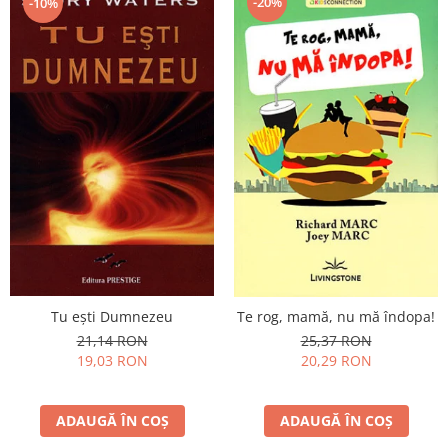
-20%
-10%
Tu eşti Dumnezeu
Te rog, mamă, nu mă îndopa!
21,14 RON
25,37 RON
19,03 RON
20,29 RON
ADAUGĂ ÎN COȘ
ADAUGĂ ÎN COȘ