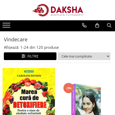
Cărți
Editura Daksha
Seria Radu Cinamar
Vindecare
Seria Anton Parks
Afișează:
1-
24
din
120
produse
Seria David Icke
FILTRE
Seria Immanuel Velikovsky
Dezvăluiri
Spiritualitate
Extratereștrii
-3%
OZN
Transformare spirituală
Psihologie