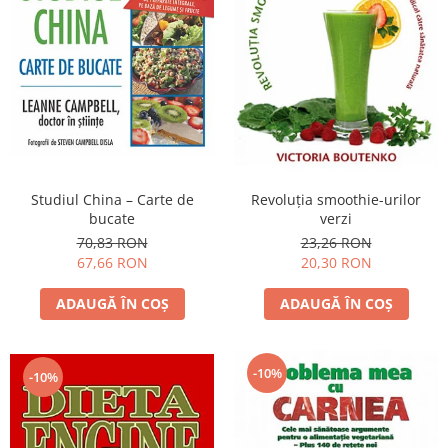
Studiul China – Carte de
Revoluţia smoothie-urilor
bucate
verzi
70,83 RON
23,26 RON
67,66 RON
20,30 RON
ADAUGĂ ÎN COȘ
ADAUGĂ ÎN COȘ
-10%
-10%