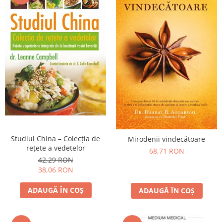
Studiul China – Colecţia de
Mirodenii vindecătoare
reţete a vedetelor
68,71 RON
42,29 RON
38,06 RON
ADAUGĂ ÎN COȘ
ADAUGĂ ÎN COȘ