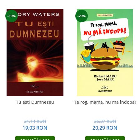
-10%
-20%
Tu eşti Dumnezeu
Te rog, mamă, nu mă îndopa!
21,14 RON
25,37 RON
19,03 RON
20,29 RON