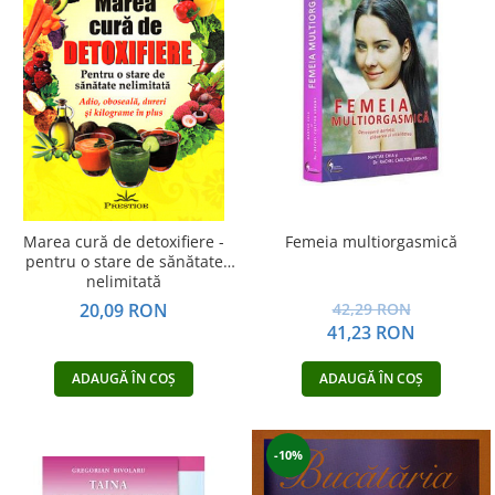
Dezvoltare personală
Astrologie
Știință
Seria Montauk
Mistere
Seria Chico Xavier
Seria Helena Blavatsky
Oracole
Marea cură de detoxifiere -
Femeia multiorgasmică
pentru o stare de sănătate
Sănătate
nelimitată
20,09 RON
42,29 RON
Umor
41,23 RON
Ficțiune
Viata după moarte
ADAUGĂ ÎN COȘ
ADAUGĂ ÎN COȘ
Non-dualitate
Alimentație
-10%
Creștinism