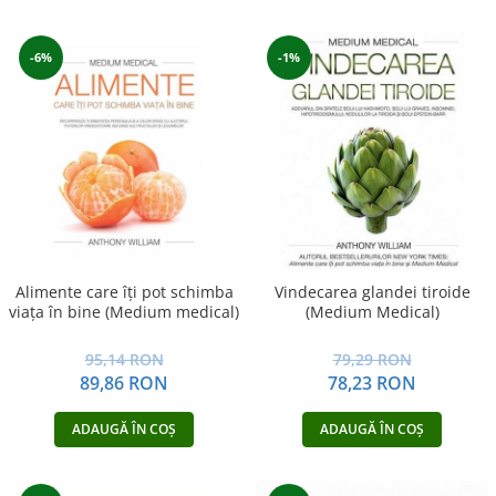
-6%
-1%
Alimente care îţi pot schimba
Vindecarea glandei tiroide
viaţa în bine (Medium medical)
(Medium Medical)
95,14 RON
79,29 RON
89,86 RON
78,23 RON
ADAUGĂ ÎN COȘ
ADAUGĂ ÎN COȘ