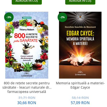
ADAUGĂ ÎN COȘ
ADAUGĂ ÎN COȘ
-3%
-2%
800 de reţete secrete pentru
Memoria spirituală a materiei-
sănătate - leacuri naturale din
Edgar Cayce
farmacopeea universală
31,71 RON
58,14 RON
30,66 RON
57,09 RON