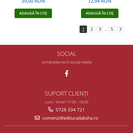
39,00 RON
72,94 RON
ADAUGĂ ÎN COȘ
ADAUGĂ ÎN COȘ
1
2
3
5
...
SOCIAL
Urmărește-ne în social media
SUPORT CLIENȚI
Luni - Vineri 11:00 - 16:00
0726 334 721
comenzi@edituradaksha.ro