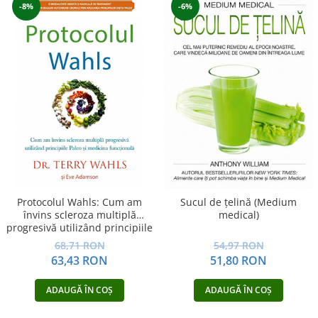
-8%
-6%
Protocolul Wahls: Cum am
Sucul de ţelină (Medium
învins scleroza multiplă
medical)
progresivă utilizând principiile
Paleo şi medicina funcţională
68,71 RON
54,97 RON
63,43 RON
51,80 RON
ADAUGĂ ÎN COȘ
ADAUGĂ ÎN COȘ