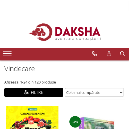
Cărți
Editura Daksha
Seria Radu Cinamar
Seria Anton Parks
Seria David Icke
Vindecare
Seria Immanuel Velikovsky
Dezvăluiri
Afișează:
1-
24
din
120
produse
Spiritualitate
FILTRE
Extratereștrii
OZN
Transformare spirituală
Psihologie
-3%