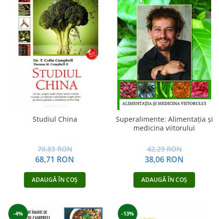
Yoga
Oracol
Spiritualitate şi ştiinţă
Fără categorie
Cunoaștere
Studiul China
Superalimente: Alimentaţia şi
medicina viitorului
70,83 RON
42,29 RON
68,71 RON
38,06 RON
ADAUGĂ ÎN COȘ
ADAUGĂ ÎN COȘ
-4%
-13%