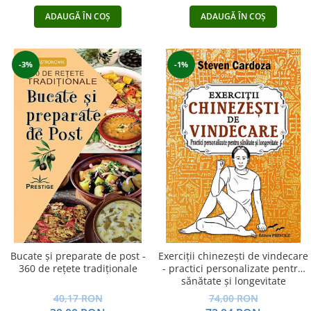
ADAUGĂ ÎN COȘ
ADAUGĂ ÎN COȘ
-3%
-1%
Bucate şi preparate de post -
Exerciţii chinezeşti de vindecare
360 de reţete tradiţionale
- practici personalizate pentru
sănătate şi longevitate
40,17 RON
74,00 RON