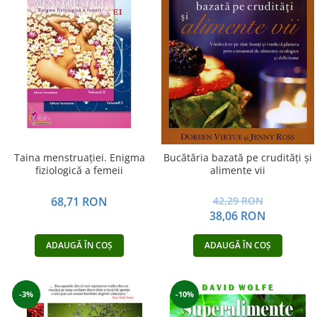
Vindecare
Povestiri
Relații de cuplu
Erotism
Psihologie practică
Sexualitate
Lumea îngerilor
Taina menstruației. Enigma
Bucătăria bazată pe crudităţi şi
Seria Masaru Emoto
fiziologică a femeii
alimente vii
Inspiraţie divină
68,71 RON
42,29 RON
Îngeri
38,06 RON
Vindecare spirituală
ADAUGĂ ÎN COȘ
ADAUGĂ ÎN COȘ
Viaţa de după moarte
Cristale
-3%
-10%
Supă de pui pentru suflet