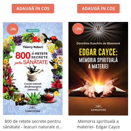
ADAUGĂ ÎN COȘ
ADAUGĂ ÎN COȘ
-2%
-3%
800 de reţete secrete pentru
Memoria spirituală a
sănătate - leacuri naturale din
materiei- Edgar Cayce