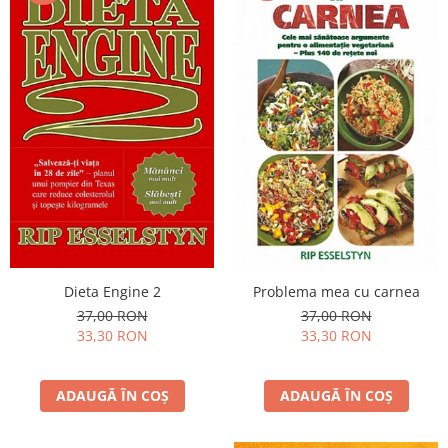
Dieta Engine 2
Problema mea cu carnea
37,00 RON
37,00 RON
33,30 RON
33,30 RON
ADAUGĂ ÎN COȘ
ADAUGĂ ÎN COȘ