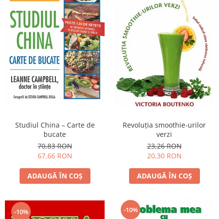
Studiul China – Carte de
Revoluţia smoothie-urilor
bucate
verzi
70,83 RON
23,26 RON
67,66 RON
20,30 RON
ADAUGĂ ÎN COȘ
ADAUGĂ ÎN COȘ
-10%
-10%