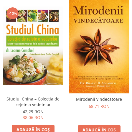
-10%
Studiul China – Colecţia de
Mirodenii vindecătoare
reţete a vedetelor
68,71 RON
42,29 RON
38,06 RON
ADAUGĂ ÎN COȘ
ADAUGĂ ÎN COȘ