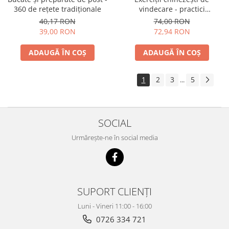
360 de reţete tradiţionale
vindecare - practici
personalizate pentru sănătate
40,17 RON
74,00 RON
şi longevitate
39,00 RON
72,94 RON
ADAUGĂ ÎN COȘ
ADAUGĂ ÎN COȘ
1
2
3
5
...
SOCIAL
Urmărește-ne în social media
SUPORT CLIENȚI
Luni - Vineri 11:00 - 16:00
0726 334 721