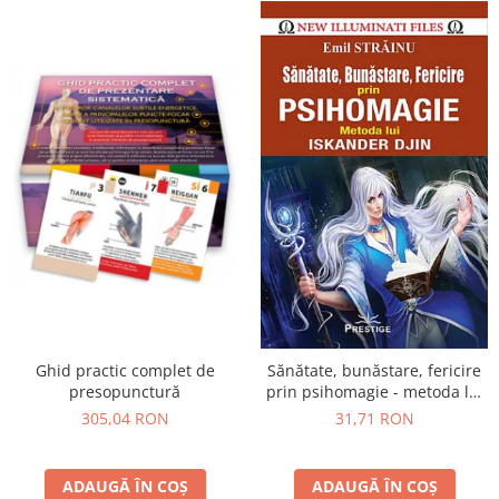
Ghid practic complet de
Sănătate, bunăstare, fericire
presopunctură
prin psihomagie - metoda lui
Iskander Djin
305,04 RON
31,71 RON
ADAUGĂ ÎN COȘ
ADAUGĂ ÎN COȘ