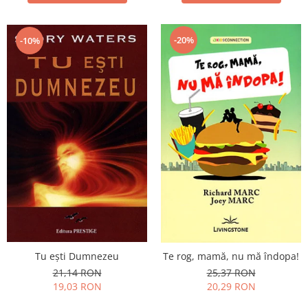
-20%
-10%
Tu eşti Dumnezeu
Te rog, mamă, nu mă îndopa!
21,14 RON
25,37 RON
19,03 RON
20,29 RON