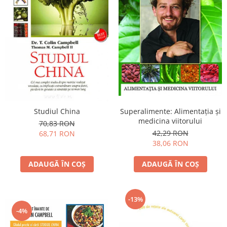
Yoga
Oracol
Spiritualitate şi ştiinţă
Fără categorie
Cunoaștere
Studiul China
Superalimente: Alimentaţia şi
medicina viitorului
70,83 RON
42,29 RON
68,71 RON
38,06 RON
ADAUGĂ ÎN COȘ
ADAUGĂ ÎN COȘ
-13%
-4%