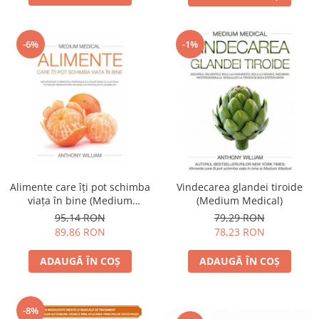
-6%
-1%
Alimente care îţi pot schimba
Vindecarea glandei tiroide
viaţa în bine (Medium
(Medium Medical)
medical)
95,14 RON
79,29 RON
89,86 RON
78,23 RON
ADAUGĂ ÎN COȘ
ADAUGĂ ÎN COȘ
-8%