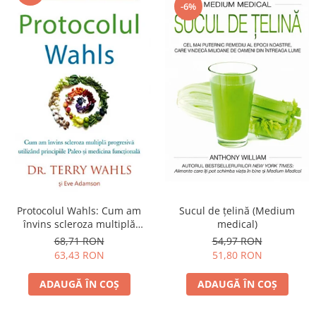
-6%
Protocolul Wahls: Cum am
Sucul de ţelină (Medium
învins scleroza multiplă
medical)
progresivă utilizând
68,71 RON
54,97 RON
principiile Paleo şi medicina
63,43 RON
51,80 RON
funcţională
ADAUGĂ ÎN COȘ
ADAUGĂ ÎN COȘ