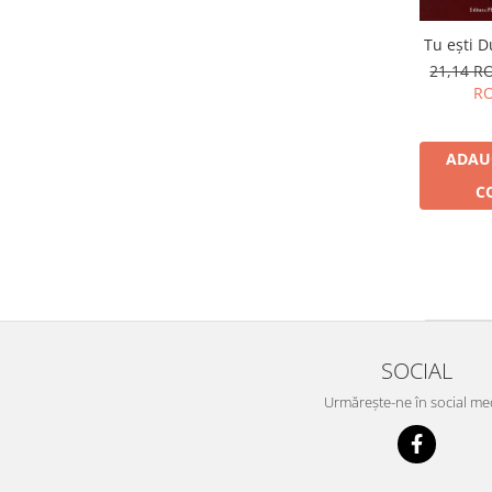
Mark Mincolla
(1)
Tu eşti 
Martha Sweezy
(1)
21,14 
Matsumi Blackwell
(1)
R
Maureen Minnehan Jones
(1)
Melody Beattie
(1)
Michael Hutchison
(1)
ADAU
Michael T. Murray
(1)
C
Michel Dogna
(1)
Mihăiţă Toma
(1)
Mike Annesley
(1)
Mikhail Tombak
(2)
Monica Pascalau
(1)
Nadia Brito Pateguana
(1)
Ovidiu Bojor
(2)
SOCIAL
Ovidiu Harbădă
(1)
Urmărește-ne în social me
Pierre Ricono
(1)
Rachel C. Abrams
(1)
Rachel Carlton Abrams
(1)
Rebecca Kase
(1)