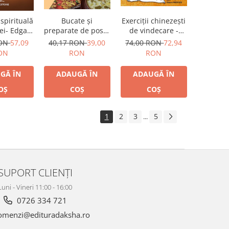
Exerciţii chinezeşti
spirituală
Bucate şi
de vindecare -
ei- Edgar
preparate de post -
practici
yce
360 de reţete
74,00 RON
72,94
RON
57,09
40,17 RON
39,00
personalizate
tradiţionale
RON
ON
RON
pentru sănătate şi
longevitate
ADAUGĂ ÎN
GĂ ÎN
ADAUGĂ ÎN
COȘ
OȘ
COȘ
1
2
3
5
...
SUPORT CLIENȚI
Luni - Vineri 11:00 - 16:00
0726 334 721
menzi@edituradaksha.ro