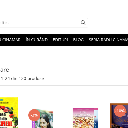
U CINAMAR
ÎN CURÂND
EDITURI
BLOG
SERIA RADU CINAM
care
1-
24
din
120
produse
-10%
-3%