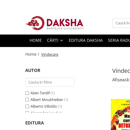
Cărți
Editura Daksha
HOME
CĂRȚI
EDITURA DAKSHA
SERIA RAD
Seria Radu Cinamar
Seria Anton Parks
Home /
Vindecare
Seria David Icke
Seria Immanuel Velikovsky
Vinde
AUTOR
Dezvăluiri
Afișează:
Spiritualitate
Alain Tardif
(1)
Extratereștrii
Albert Moukheiber
(1)
OZN
Alberto Villoldo
(1)
Transformare spirituală
Alexander Loyd
(1)
Alexandra Coman
(1)
Psihologie
EDITURA
Amy Myers
(2)