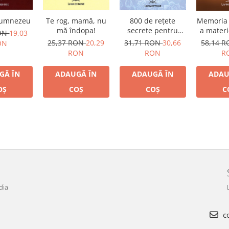
Dumnezeu
800 de reţete
Te rog, mamă, nu
Memoria 
secrete pentru
mă îndopa!
a materi
RON
19,03
sănătate - leacuri
Ca
31,71 RON
30,66
25,37 RON
20,29
58,14 
ON
naturale din
RON
RON
R
farmacopeea
universală
GĂ ÎN
ADAUGĂ ÎN
ADAUGĂ ÎN
ADAU
OȘ
COȘ
COȘ
C
dia
co