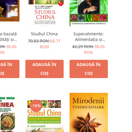
ia bazată
Studiul China
Superalimente:
ităţi şi
Alimentaţia şi
70,83 RON
68,71
nte vii
medicina viitorului
RON
38,06
42,29 RON
38,06
RON
ON
RON
GĂ ÎN
ADAUGĂ ÎN
ADAUGĂ ÎN
OȘ
COȘ
COȘ
-10%