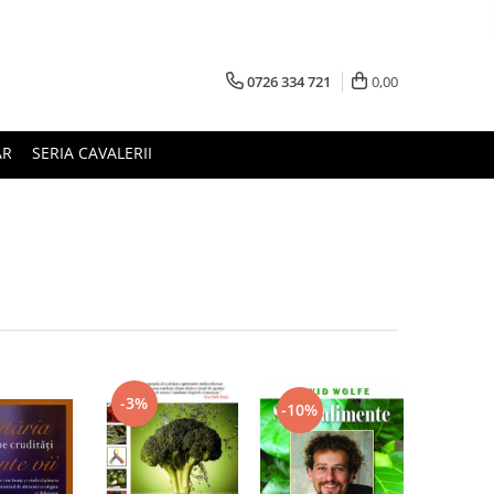
0726 334 721
0,00
AR
SERIA CAVALERII
-3%
-10%