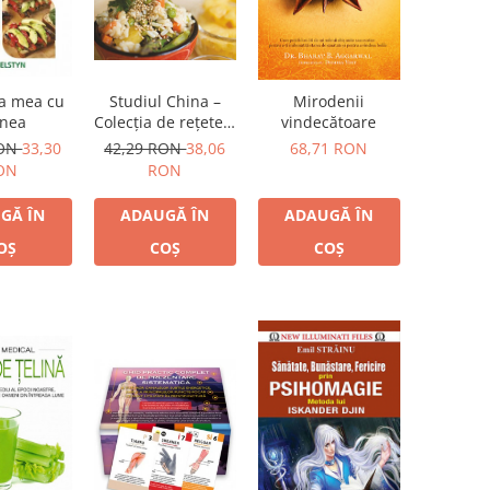
a mea cu
Studiul China –
Mirodenii
rnea
Colecţia de reţete a
vindecătoare
vedetelor
RON
33,30
42,29 RON
38,06
68,71 RON
ON
RON
GĂ ÎN
ADAUGĂ ÎN
ADAUGĂ ÎN
OȘ
COȘ
COȘ