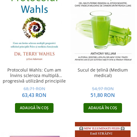
Protocolul Wahls: Cum am
Sucul de ţelină (Medium
învins scleroza multiplă
medical)
progresivă utilizând principiile
Paleo şi medicina funcţională
68,71 RON
54,97 RON
63,43 RON
51,80 RON
ADAUGĂ ÎN COȘ
ADAUGĂ ÎN COȘ