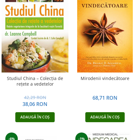
Studiul China – Colecţia de
Mirodenii vindecătoare
reţete a vedetelor
42,29 RON
68,71 RON
38,06 RON
ADAUGĂ ÎN COȘ
ADAUGĂ ÎN COȘ
-6%
-1%