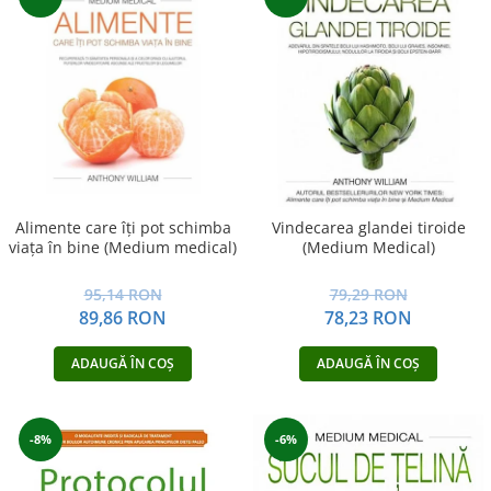
Alimente care îţi pot schimba
Vindecarea glandei tiroide
viaţa în bine (Medium medical)
(Medium Medical)
95,14 RON
79,29 RON
89,86 RON
78,23 RON
ADAUGĂ ÎN COȘ
ADAUGĂ ÎN COȘ
-8%
-6%