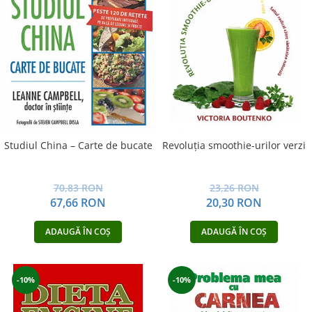
Studiul China – Carte de bucate
Revoluţia smoothie-urilor verzi
70,83 RON
23,26 RON
67,66 RON
20,30 RON
ADAUGĂ ÎN COȘ
ADAUGĂ ÎN COȘ
-10%
-10%