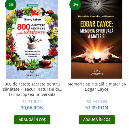
-3%
-2%
800 de reţete secrete pentru
Memoria spirituală a materiei-
sănătate - leacuri naturale din
Edgar Cayce
farmacopeea universală
31,71 RON
58,14 RON
30,66 RON
57,09 RON
ADAUGĂ ÎN COȘ
ADAUGĂ ÎN COȘ