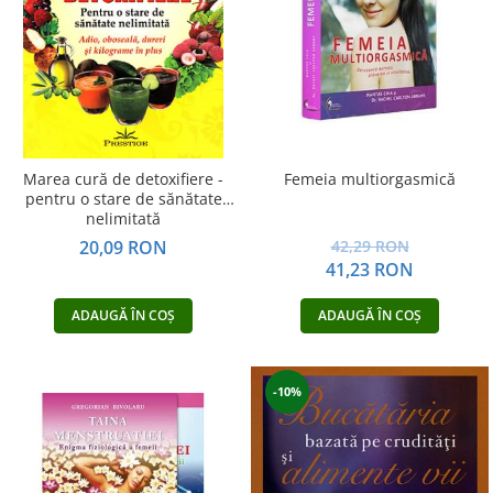
Dezvoltare personală
Astrologie
Știință
Seria Montauk
Mistere
Seria Chico Xavier
Marea cură de detoxifiere -
Femeia multiorgasmică
pentru o stare de sănătate
Seria Helena Blavatsky
nelimitată
Oracole
20,09 RON
42,29 RON
41,23 RON
Sănătate
Umor
ADAUGĂ ÎN COȘ
ADAUGĂ ÎN COȘ
Ficțiune
Viata după moarte
-10%
Non-dualitate
Alimentație
Creștinism