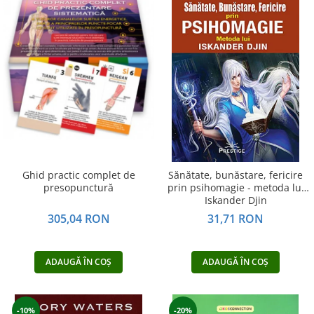
Ghid practic complet de
Sănătate, bunăstare, fericire
presopunctură
prin psihomagie - metoda lui
Iskander Djin
305,04 RON
31,71 RON
ADAUGĂ ÎN COȘ
ADAUGĂ ÎN COȘ
-10%
-20%