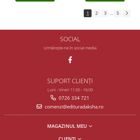
1
2
3
5
...
SOCIAL
Urmărește-ne în social media
SUPORT CLIENȚI
Luni - Vineri 11:00 - 16:00
0726 334 721
comenzi@edituradaksha.ro
MAGAZINUL MEU
CLIENȚI