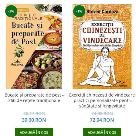
-3%
-1%
Bucate şi preparate de post -
Exerciţii chinezeşti de vindecare
360 de reţete tradiţionale
- practici personalizate pentru
sănătate şi longevitate
40,17 RON
74,00 RON
39,00 RON
72,94 RON
ADAUGĂ ÎN COȘ
ADAUGĂ ÎN COȘ