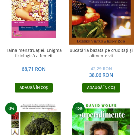
Vindecare
Povestiri
Relații de cuplu
Erotism
Psihologie practică
Taina menstruației. Enigma
Bucătăria bazată pe crudităţi şi
Sexualitate
fiziologică a femeii
alimente vii
Lumea îngerilor
68,71 RON
42,29 RON
Seria Masaru Emoto
38,06 RON
Inspiraţie divină
ADAUGĂ ÎN COȘ
ADAUGĂ ÎN COȘ
Îngeri
Vindecare spirituală
Viaţa de după moarte
-3%
-10%
Cristale
Supă de pui pentru suflet