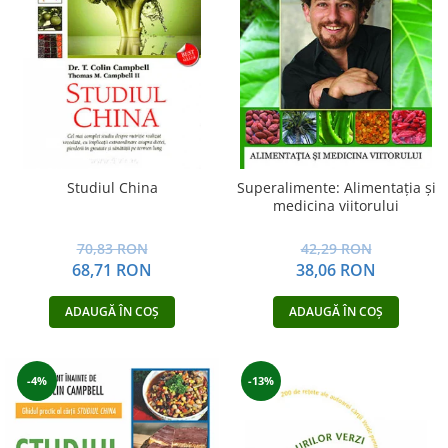
Yoga
Oracol
Spiritualitate şi ştiinţă
Fără categorie
Cunoaștere
Studiul China
Superalimente: Alimentaţia şi
medicina viitorului
70,83 RON
42,29 RON
68,71 RON
38,06 RON
ADAUGĂ ÎN COȘ
ADAUGĂ ÎN COȘ
-4%
-13%