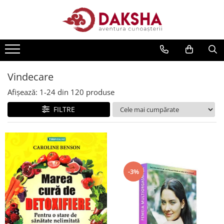
Cărți
Editura Daksha
Seria Radu Cinamar
Vindecare
Seria Anton Parks
Afișează:
1-
24
din
120
produse
Seria David Icke
FILTRE
Seria Immanuel Velikovsky
Dezvăluiri
Spiritualitate
Extratereștrii
-3%
OZN
Transformare spirituală
Psihologie