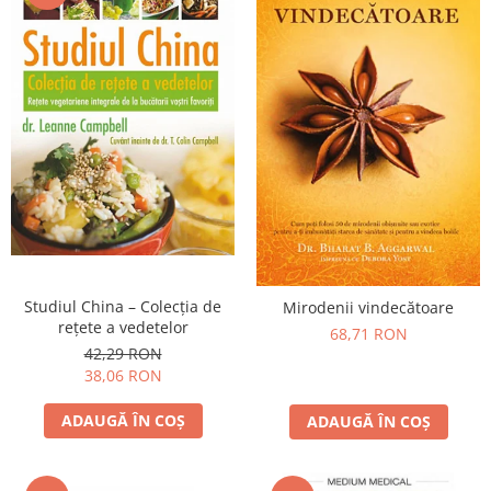
Studiul China – Colecţia de
Mirodenii vindecătoare
reţete a vedetelor
68,71 RON
42,29 RON
38,06 RON
ADAUGĂ ÎN COȘ
ADAUGĂ ÎN COȘ