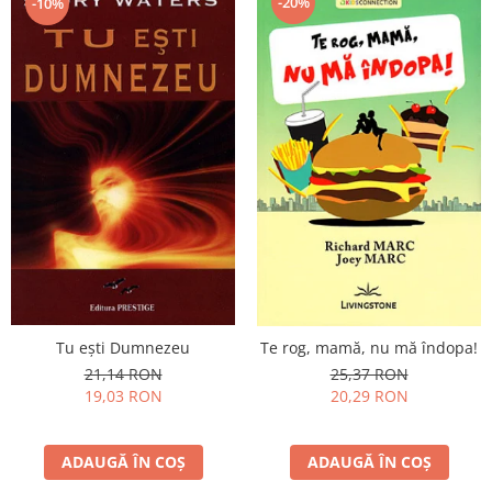
-20%
-10%
Tu eşti Dumnezeu
Te rog, mamă, nu mă îndopa!
21,14 RON
25,37 RON
19,03 RON
20,29 RON
ADAUGĂ ÎN COȘ
ADAUGĂ ÎN COȘ