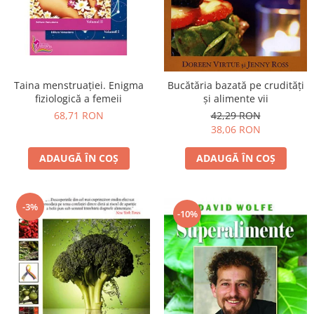
Vindecare
Povestiri
Relații de cuplu
Erotism
Taina menstruației. Enigma
Bucătăria bazată pe crudităţi
fiziologică a femeii
şi alimente vii
Psihologie practică
68,71 RON
42,29 RON
Sexualitate
38,06 RON
Lumea îngerilor
ADAUGĂ ÎN COȘ
ADAUGĂ ÎN COȘ
Seria Masaru Emoto
Inspiraţie divină
-3%
Îngeri
-10%
Vindecare spirituală
Viaţa de după moarte
Cristale
Supă de pui pentru suflet