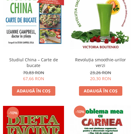
Studiul China – Carte de
Revoluţia smoothie-urilor
bucate
verzi
70,83 RON
23,26 RON
67,66 RON
20,30 RON
ADAUGĂ ÎN COȘ
ADAUGĂ ÎN COȘ
-10%
-10%