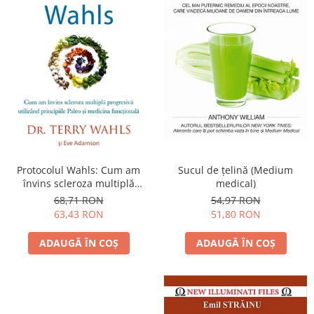
Protocolul Wahls: Cum am
Sucul de ţelină (Medium
învins scleroza multiplă
medical)
progresivă utilizând
68,71 RON
54,97 RON
principiile Paleo şi medicina
63,43 RON
51,80 RON
funcţională
ADAUGĂ ÎN COȘ
ADAUGĂ ÎN COȘ