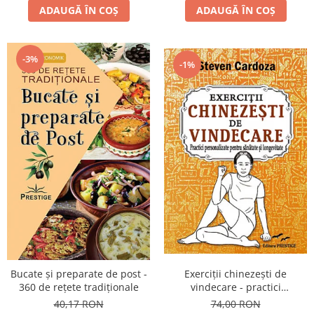
ADAUGĂ ÎN COȘ
ADAUGĂ ÎN COȘ
-3%
-1%
Bucate şi preparate de post -
Exerciţii chinezeşti de
360 de reţete tradiţionale
vindecare - practici
personalizate pentru sănătate
40,17 RON
74,00 RON
şi longevitate