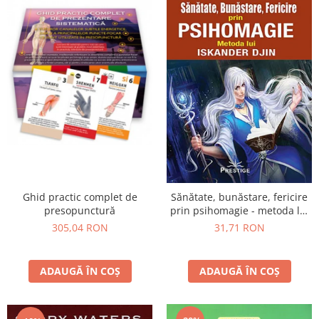
Ghid practic complet de
Sănătate, bunăstare, fericire
presopunctură
prin psihomagie - metoda lui
Iskander Djin
305,04 RON
31,71 RON
ADAUGĂ ÎN COȘ
ADAUGĂ ÎN COȘ