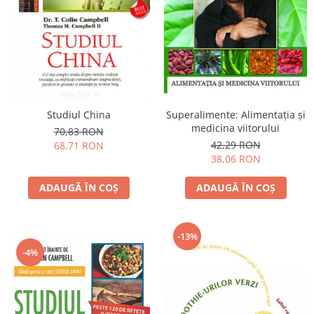
Yoga
Oracol
Spiritualitate şi ştiinţă
Fără categorie
Cunoaștere
Studiul China
Superalimente: Alimentaţia şi
medicina viitorului
70,83 RON
42,29 RON
68,71 RON
38,06 RON
ADAUGĂ ÎN COȘ
ADAUGĂ ÎN COȘ
-13%
-4%