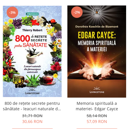
-2%
-3%
800 de reţete secrete pentru
Memoria spirituală a
sănătate - leacuri naturale din
materiei- Edgar Cayce
farmacopeea universală
31,71 RON
58,14 RON
30,66 RON
57,09 RON