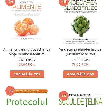
-6%
-1%
Alimente care îţi pot schimba
Vindecarea glandei tiroide
viaţa în bine (Medium
(Medium Medical)
medical)
95,14 RON
79,29 RON
89,86 RON
78,23 RON
ADAUGĂ ÎN COȘ
ADAUGĂ ÎN COȘ
-8%
-6%