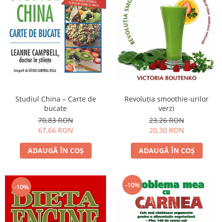
Studiul China – Carte de
Revoluţia smoothie-urilor
bucate
verzi
70,83 RON
23,26 RON
67,66 RON
20,30 RON
ADAUGĂ ÎN COȘ
ADAUGĂ ÎN COȘ
-10%
-10%