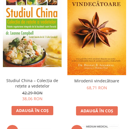
Studiul China – Colecţia de
Mirodenii vindecătoare
reţete a vedetelor
68,71 RON
42,29 RON
38,06 RON
ADAUGĂ ÎN COȘ
ADAUGĂ ÎN COȘ