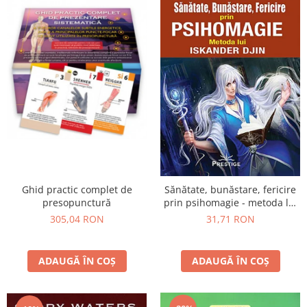
Ghid practic complet de
Sănătate, bunăstare, fericire
presopunctură
prin psihomagie - metoda lui
Iskander Djin
305,04 RON
31,71 RON
ADAUGĂ ÎN COȘ
ADAUGĂ ÎN COȘ