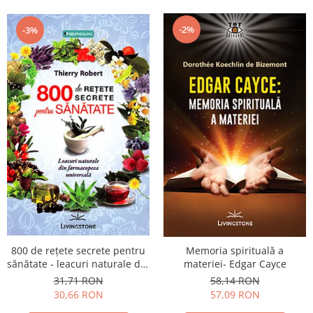
-2%
-3%
800 de reţete secrete pentru
Memoria spirituală a
sănătate - leacuri naturale din
materiei- Edgar Cayce
farmacopeea universală
31,71 RON
58,14 RON
30,66 RON
57,09 RON