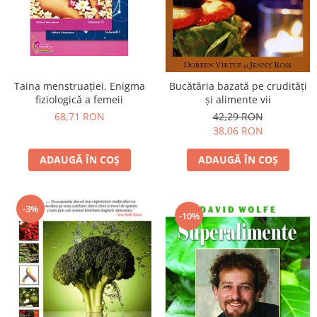
Vindecare
Povestiri
Relații de cuplu
Erotism
Taina menstruației. Enigma
Bucătăria bazată pe crudităţi
fiziologică a femeii
şi alimente vii
Psihologie practică
68,71 RON
42,29 RON
Sexualitate
38,06 RON
Lumea îngerilor
ADAUGĂ ÎN COȘ
ADAUGĂ ÎN COȘ
Seria Masaru Emoto
Inspiraţie divină
-3%
Îngeri
-10%
Vindecare spirituală
Viaţa de după moarte
Cristale
Supă de pui pentru suflet