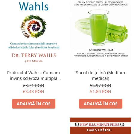
Protocolul Wahls: Cum am
Sucul de ţelină (Medium
învins scleroza multiplă
medical)
progresivă utilizând
68,71 RON
54,97 RON
principiile Paleo şi medicina
63,43 RON
51,80 RON
funcţională
ADAUGĂ ÎN COȘ
ADAUGĂ ÎN COȘ