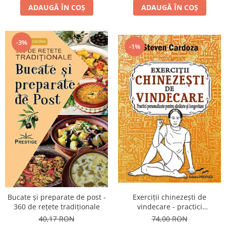
ADAUGĂ ÎN COȘ
ADAUGĂ ÎN COȘ
-3%
-1%
Bucate şi preparate de post -
Exerciţii chinezeşti de
360 de reţete tradiţionale
vindecare - practici
personalizate pentru sănătate
40,17 RON
74,00 RON
şi longevitate