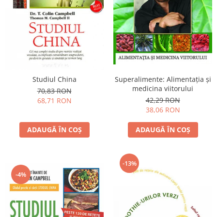
Yoga
Oracol
Spiritualitate şi ştiinţă
Fără categorie
Cunoaștere
Studiul China
Superalimente: Alimentaţia şi
medicina viitorului
70,83 RON
42,29 RON
68,71 RON
38,06 RON
ADAUGĂ ÎN COȘ
ADAUGĂ ÎN COȘ
-13%
-4%