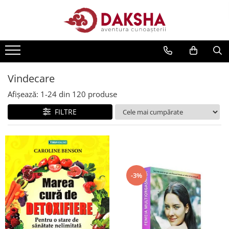
Cărți
Editura Daksha
Seria Radu Cinamar
Vindecare
Seria Anton Parks
Afișează:
1-
24
din
120
produse
Seria David Icke
FILTRE
Seria Immanuel Velikovsky
Dezvăluiri
Spiritualitate
Extratereștrii
-3%
OZN
Transformare spirituală
Psihologie