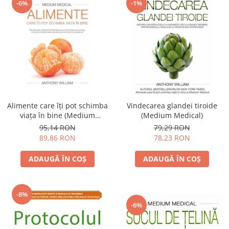
-6%
-1%
Alimente care îţi pot schimba
Vindecarea glandei tiroide
viaţa în bine (Medium
(Medium Medical)
medical)
95,14 RON
79,29 RON
89,86 RON
78,23 RON
ADAUGĂ ÎN COȘ
ADAUGĂ ÎN COȘ
-8%
-6%