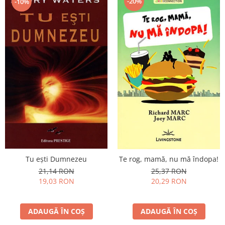
-20%
-10%
Tu eşti Dumnezeu
Te rog, mamă, nu mă îndopa!
21,14 RON
25,37 RON
19,03 RON
20,29 RON
ADAUGĂ ÎN COȘ
ADAUGĂ ÎN COȘ