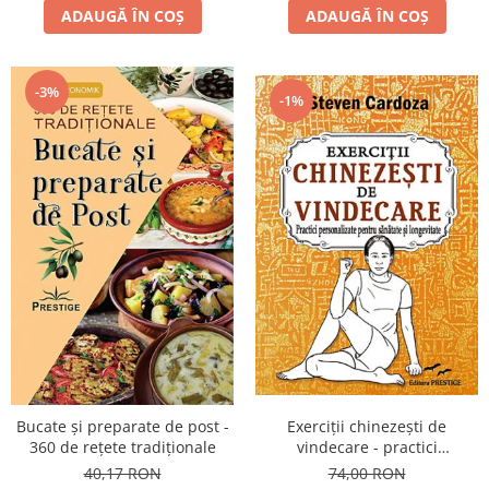
ADAUGĂ ÎN COȘ
ADAUGĂ ÎN COȘ
-3%
-1%
Bucate şi preparate de post -
Exerciţii chinezeşti de
360 de reţete tradiţionale
vindecare - practici
personalizate pentru sănătate
40,17 RON
74,00 RON
şi longevitate