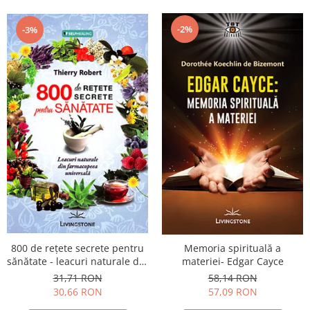
-2%
-3%
800 de reţete secrete pentru
Memoria spirituală a
sănătate - leacuri naturale din
materiei- Edgar Cayce
farmacopeea universală
31,71 RON
58,14 RON
30,66 RON
57,09 RON