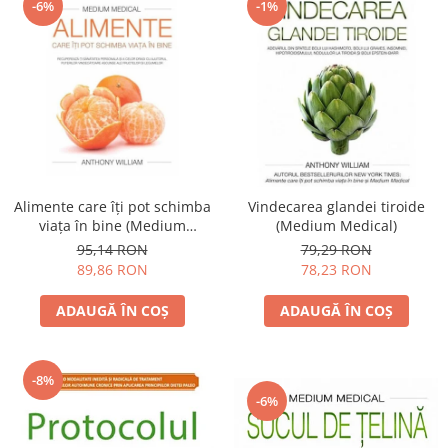
-6%
-1%
Alimente care îţi pot schimba
Vindecarea glandei tiroide
viaţa în bine (Medium
(Medium Medical)
medical)
95,14 RON
79,29 RON
89,86 RON
78,23 RON
ADAUGĂ ÎN COȘ
ADAUGĂ ÎN COȘ
-8%
-6%