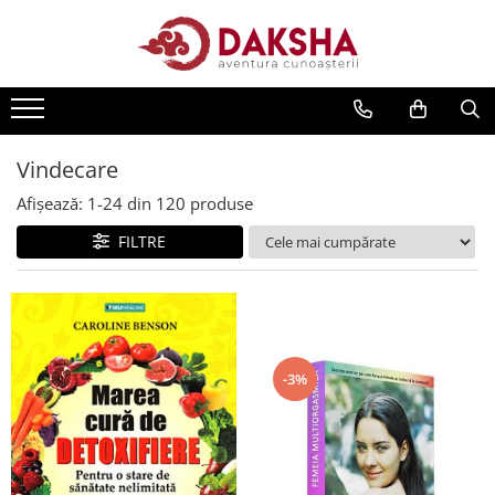
Cărți
Editura Daksha
Seria Radu Cinamar
Vindecare
Seria Anton Parks
Afișează:
1-
24
din
120
produse
Seria David Icke
FILTRE
Seria Immanuel Velikovsky
Dezvăluiri
Spiritualitate
Extratereștrii
-3%
OZN
Transformare spirituală
Psihologie