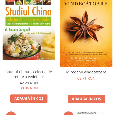
Studiul China – Colecţia de
Mirodenii vindecătoare
reţete a vedetelor
68,71 RON
42,29 RON
38,06 RON
ADAUGĂ ÎN COȘ
ADAUGĂ ÎN COȘ