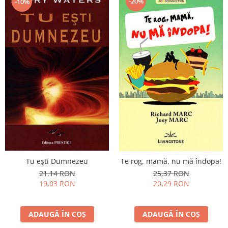
-20%
-10%
Tu eşti Dumnezeu
Te rog, mamă, nu mă îndopa!
21,14 RON
25,37 RON
19,03 RON
20,29 RON
ADAUGĂ ÎN COȘ
ADAUGĂ ÎN COȘ