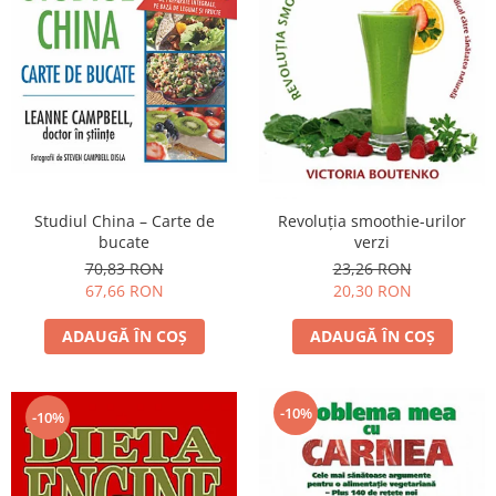
Studiul China – Carte de
Revoluţia smoothie-urilor
bucate
verzi
70,83 RON
23,26 RON
67,66 RON
20,30 RON
ADAUGĂ ÎN COȘ
ADAUGĂ ÎN COȘ
-10%
-10%