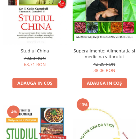
Yoga
Oracol
Spiritualitate şi ştiinţă
Fără categorie
Cunoaștere
Studiul China
Superalimente: Alimentaţia şi
medicina viitorului
70,83 RON
42,29 RON
68,71 RON
38,06 RON
ADAUGĂ ÎN COȘ
ADAUGĂ ÎN COȘ
-13%
-4%