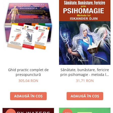
Ghid practic complet de
Sănătate, bunăstare, fericire
presopunctură
prin psihomagie - metoda lui
Iskander Djin
305,04 RON
31,71 RON
ADAUGĂ ÎN COȘ
ADAUGĂ ÎN COȘ