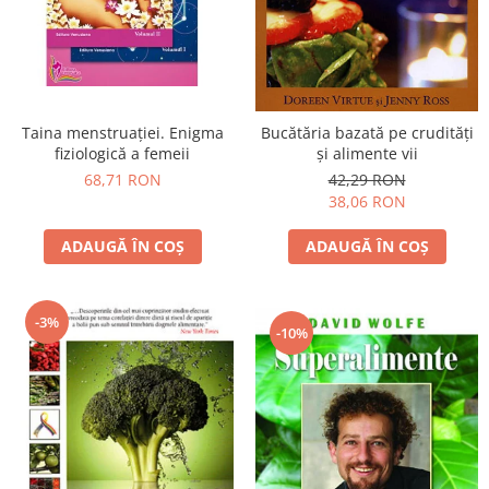
Vindecare
Povestiri
Relații de cuplu
Erotism
Taina menstruației. Enigma
Bucătăria bazată pe crudităţi
fiziologică a femeii
şi alimente vii
Psihologie practică
68,71 RON
42,29 RON
Sexualitate
38,06 RON
Lumea îngerilor
ADAUGĂ ÎN COȘ
ADAUGĂ ÎN COȘ
Seria Masaru Emoto
Inspiraţie divină
-3%
Îngeri
-10%
Vindecare spirituală
Viaţa de după moarte
Cristale
Supă de pui pentru suflet