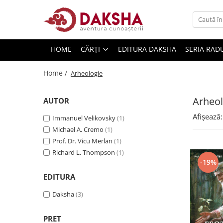
Cărți
HOME
CĂRȚI
EDITURA DAKSHA
SERIA RAD
Editura Daksha
Seria Radu Cinamar
Home /
Arheologie
Seria Anton Parks
Arheol
Seria David Icke
AUTOR
Seria Immanuel Velikovsky
Afișează:
Immanuel Velikovsky
(1)
Michael A. Cremo
(1)
Dezvăluiri
Prof. Dr. Vicu Merlan
(1)
Spiritualitate
Richard L. Thompson
(1)
Extratereștrii
-19%
EDITURA
OZN
Transformare spirituală
Daksha
(3)
Psihologie
PRET