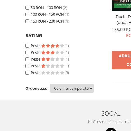
Dezvoltare personală
50 RON - 100 RON
(2)
Astrologie
100 RON - 150 RON
(1)
Dacia E
Știință
150 RON - 200 RON
(1)
(două 
Seria Montauk
185,00 
RATING
R
Mistere
Seria Chico Xavier
Peste
(1)
Peste
(1)
Seria Helena Blavatsky
ADAU
Peste
(1)
Oracole
C
Peste
(1)
Peste
(3)
Sănătate
Umor
Ordonează:
Ficțiune
Viata după moarte
Non-dualitate
SOCIAL
Alimentație
Urmărește-ne în social me
Creștinism