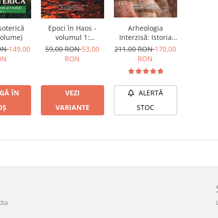
Arheologia
soterică
Epoci în Haos -
Interzisă: Istoria
volume)
volumul 1:
ascunsă a
Reconstituirea
211,00 RON
170,00
RON
149,00
59,00 RON
53,00
umanității, 2
istoriei antice de la
RON
ON
RON
volume
Exodul biblic la
faraonul
Akhenaton
ALERTĂ
GĂ ÎN
VEZI
STOC
OȘ
VARIANTE
dia