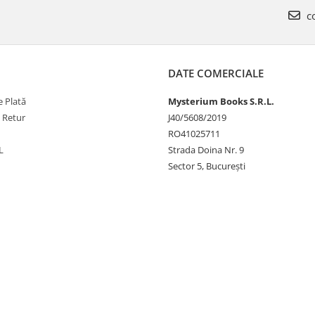
co
DATE COMERCIALE
 Plată
Mysterium Books S.R.L.
e Retur
J40/5608/2019
RO41025711
L
Strada Doina Nr. 9
Sector 5, București