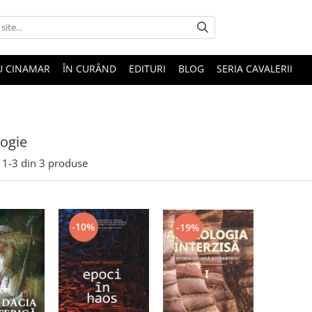
U CINAMAR
ÎN CURÂND
EDITURI
BLOG
SERIA CAVALERII
ogie
1-
3
din
3
produse
-10%
-19%