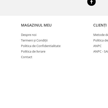
Vindecare
Povestiri
Relații de cuplu
MAGAZINUL MEU
CLIENȚI
Erotism
Psihologie practică
Despre noi
Metode de
Termeni și Condiții
Politica d
Sexualitate
Politica de Confidentialitate
ANPC
Lumea îngerilor
Politica de livrare
ANPC - SA
Seria Masaru Emoto
Contact
Inspiraţie divină
Îngeri
Vindecare spirituală
Viaţa de după moarte
Cristale
Supă de pui pentru suflet