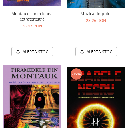
Montauk: conexiunea
Muzica timpului
extraterestră
23,26 RON
26,43 RON
ALERTĂ STOC
ALERTĂ STOC
-19%