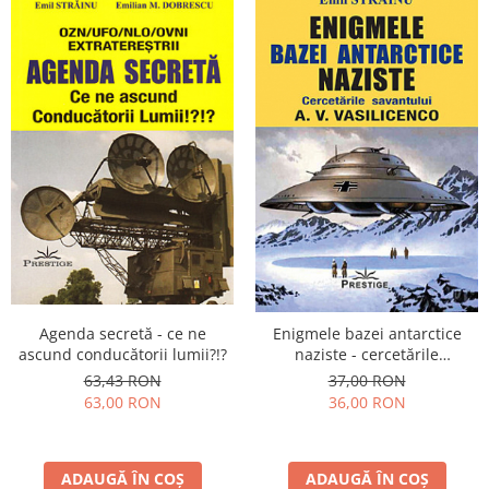
Yoga
Oracol
Spiritualitate şi ştiinţă
Fără categorie
Cunoaștere
Agenda secretă - ce ne
Enigmele bazei antarctice
ascund conducătorii lumii?!?
naziste - cercetările
savantului A.V. Vasilicenko
63,43 RON
37,00 RON
63,00 RON
36,00 RON
ADAUGĂ ÎN COȘ
ADAUGĂ ÎN COȘ