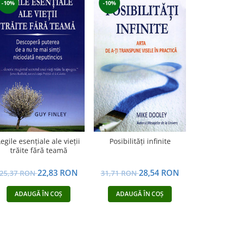
-10%
-10%
Legile esenţiale ale vieţii
Posibilităţi infinite
trăite fără teamă
22,83 RON
28,54 RON
25,37 RON
31,71 RON
ADAUGĂ ÎN COȘ
ADAUGĂ ÎN COȘ