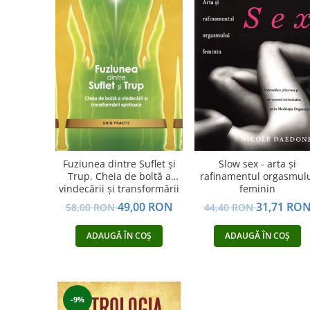
Dezvoltare personală
Astrologie
Știință
Seria Montauk
Mistere
Seria Chico Xavier
Seria Helena Blavatsky
Oracole
Fuziunea dintre Suflet și
Slow sex - arta şi
Sănătate
Trup. Cheia de boltă a
rafinamentul orgasmul
vindecării și transformării
feminin
Umor
spirituale
49,00 RON
31,71 RO
58,00 RON
44,40 RON
Ficțiune
ADAUGĂ ÎN COȘ
ADAUGĂ ÎN COȘ
Viata după moarte
Non-dualitate
Alimentație
-9%
Creștinism