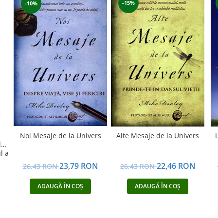
-15%
-10%
Alte Mesaje de la Univers
Noi Mesaje de la Univers
l
l a
22,46 RON
N
23,79 RON
26,43 RON
26,43 RON
ADAUGĂ ÎN COȘ
ADAUGĂ ÎN COȘ