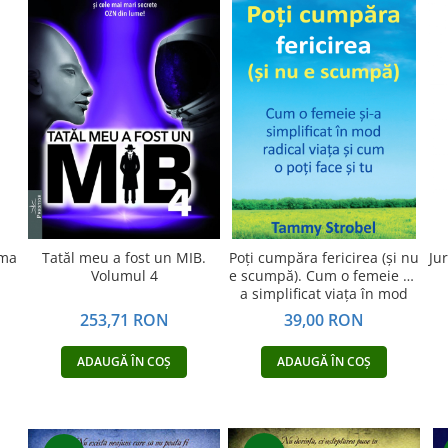
gma
Tatăl meu a fost un MIB.
Poți cumpăra fericirea (și nu
Ju
Volumul 4
e scumpă). Cum o femeie și-
a simplificat viața în mod
radical și cum o poți face și
253,71 RON
39,00 RON
tu
ADAUGĂ ÎN COȘ
ADAUGĂ ÎN COȘ