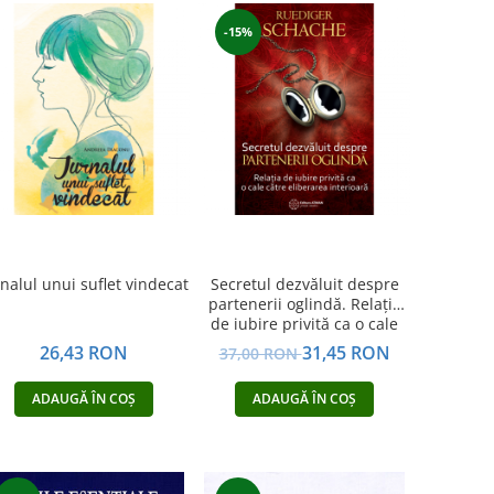
-15%
rnalul unui suflet vindecat
Secretul dezvăluit despre
partenerii oglindă. Relația
de iubire privită ca o cale
către eliberarea interioară
26,43 RON
31,45 RON
37,00 RON
ADAUGĂ ÎN COȘ
ADAUGĂ ÎN COȘ