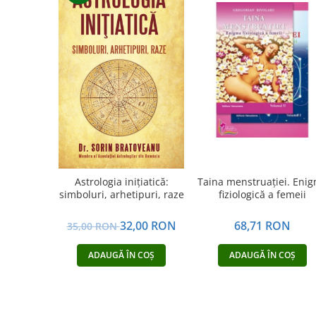
Vindecare
Povestiri
Relații de cuplu
Erotism
Psihologie practică
Sexualitate
Lumea îngerilor
Seria Masaru Emoto
Astrologia inițiatică:
Taina menstruației. Eni
Inspiraţie divină
simboluri, arhetipuri, raze
fiziologică a femeii
Îngeri
32,00 RON
68,71 RON
35,00 RON
Vindecare spirituală
Viaţa de după moarte
ADAUGĂ ÎN COȘ
ADAUGĂ ÎN COȘ
Cristale
Supă de pui pentru suflet