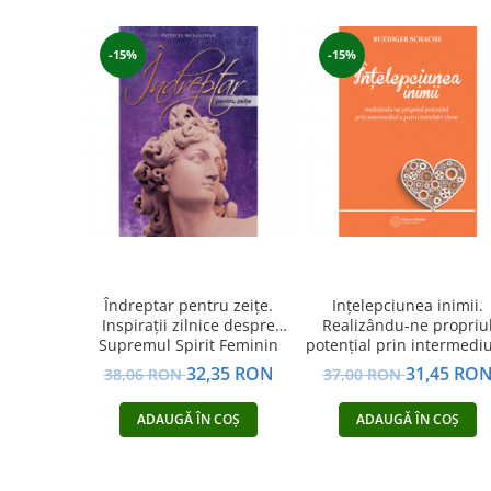
Yoga
Oracol
-15%
-15%
Spiritualitate şi ştiinţă
Fără categorie
Cunoaștere
Îndreptar pentru zeițe.
Ințelepciunea inimii.
Inspirații zilnice despre
Realizându-ne propriu
Supremul Spirit Feminin
potențial prin intermediu
patru întrebări cheie
32,35 RON
31,45 RO
38,06 RON
37,00 RON
ADAUGĂ ÎN COȘ
ADAUGĂ ÎN COȘ