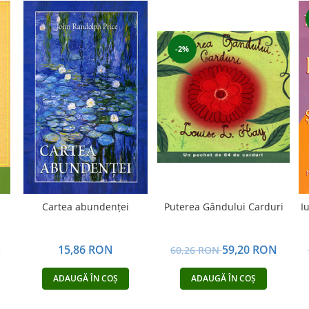
-2%
Puterea Gândului Carduri
Cartea abundenţei
I
59,20 RON
N
15,86 RON
60,26 RON
ADAUGĂ ÎN COȘ
ADAUGĂ ÎN COȘ