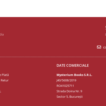
dia
co
DATE COMERCIALE
 Plată
Mysterium Books S.R.L.
e Retur
J40/5608/2019
RO41025711
L
Strada Doina Nr. 9
Sector 5, București