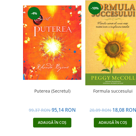
-10%
-4%
Puterea (Secretul)
Formula succesului
95,14 RON
18,08 RO
99,37 RON
20,09 RON
ADAUGĂ ÎN COȘ
ADAUGĂ ÎN COȘ