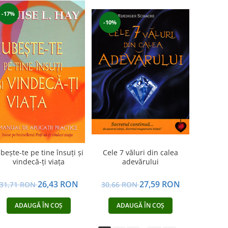
-17%
-10%
Cele 7 văluri din calea
ubeşte-te pe tine însuţi şi
adevărului
vindecă-ţi viaţa
27,59 RON
26,43 RON
30,66 RON
31,71 RON
ADAUGĂ ÎN COȘ
ADAUGĂ ÎN COȘ