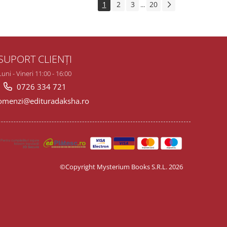
1
2
3
20
...
SUPORT CLIENȚI
Luni - Vineri 11:00 - 16:00
0726 334 721
menzi@edituradaksha.ro
©Copyright Mysterium Books S.R.L. 2026