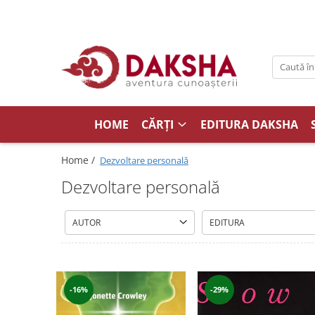
Cărți
Editura Daksha
Seria Radu Cinamar
Seria Anton Parks
HOME
CĂRȚI
EDITURA DAKSHA
Seria David Icke
Home /
Dezvoltare personală
Seria Immanuel Velikovsky
Dezvoltare personală
Dezvăluiri
Spiritualitate
AUTOR
EDITURA
Extratereștrii
OZN
Transformare spirituală
-16%
-29%
Psihologie