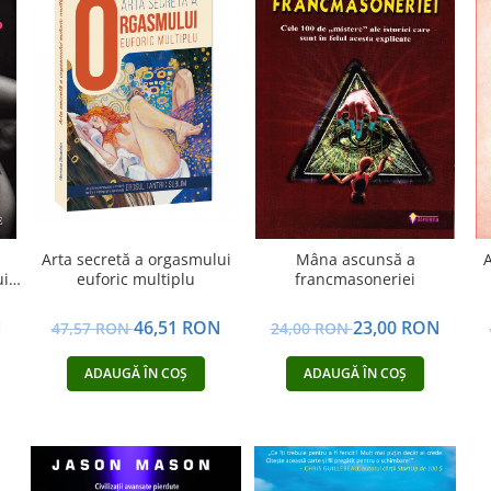
Arta secretă a orgasmului
Mâna ascunsă a
A
ui
euforic multiplu
francmasoneriei
N
46,51 RON
23,00 RON
47,57 RON
24,00 RON
ADAUGĂ ÎN COȘ
ADAUGĂ ÎN COȘ