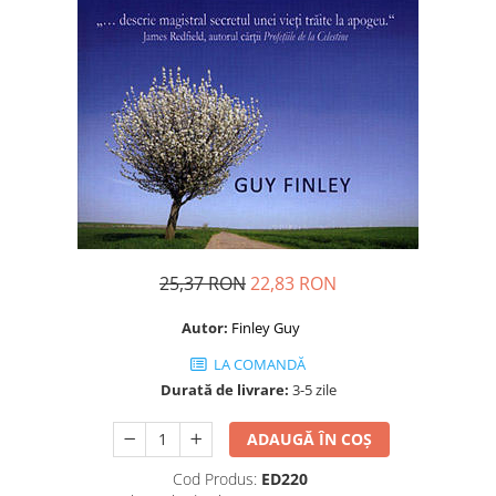
Dezvoltare personală
Astrologie
Știință
Seria Montauk
Mistere
Seria Chico Xavier
Seria Helena Blavatsky
Oracole
Sănătate
25,37 RON
22,83 RON
Umor
Autor:
Finley Guy
Ficțiune
LA COMANDĂ
Viata după moarte
Durată de livrare:
3-5 zile
Non-dualitate
ADAUGĂ ÎN COȘ
Alimentație
Cod Produs:
ED220
Creștinism