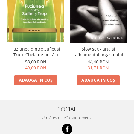
Fuziunea dintre Suflet și
Slow sex - arta şi
Trup. Cheia de boltă a
rafinamentul orgasmului
vindecării și transformării
feminin
58,00 RON
44,40 RON
spirituale
49,00 RON
31,71 RON
ADAUGĂ ÎN COȘ
ADAUGĂ ÎN COȘ
SOCIAL
Urmărește-ne în social media