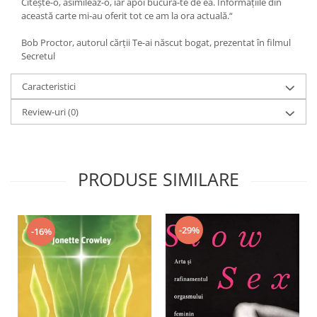
Citeşte-o, asimileaz-o, iar apoi bucură-te de ea. Informaţiile din
Yoga
această carte mi-au oferit tot ce am la ora actuală.“
Oracol
Bob Proctor, autorul cărţii Te-ai născut bogat, prezentat în filmul
Spiritualitate şi ştiinţă
Secretul
Fără categorie
Caracteristici
Cunoaștere
Review-uri
(0)
PRODUSE SIMILARE
-29%
-16%