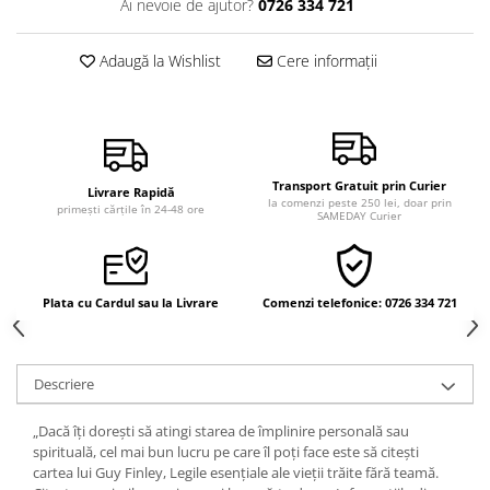
Ai nevoie de ajutor?
0726 334 721
Vindecare
Povestiri
Adaugă la Wishlist
Cere informații
Relații de cuplu
Erotism
Psihologie practică
Transport Gratuit prin Curier
Sexualitate
Livrare Rapidă
la comenzi peste 250 lei, doar prin
primești cărțile în 24-48 ore
SAMEDAY Curier
Lumea îngerilor
Seria Masaru Emoto
Inspiraţie divină
Plata cu Cardul sau la Livrare
Comenzi telefonice: 0726 334 721
Îngeri
Vindecare spirituală
Descriere
Viaţa de după moarte
Cristale
„Dacă îţi doreşti să atingi starea de împlinire personală sau
spirituală, cel mai bun lucru pe care îl poţi face este să citeşti
Supă de pui pentru suflet
cartea lui Guy Finley, Legile esenţiale ale vieţii trăite fără teamă.