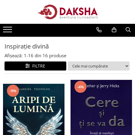
Cărți
Editura Daksha
Seria Radu Cinamar
Inspiraţie divină
Seria Anton Parks
Afișează:
1-
16
din
16
produse
Seria David Icke
FILTRE
Seria Immanuel Velikovsky
Dezvăluiri
-4%
Spiritualitate
-9%
Extratereștrii
OZN
Transformare spirituală
Psihologie