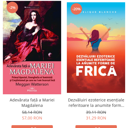
-2%
-20%
Adevărata față a Mariei
Dezvăluiri ezoterice esențiale
Magdalena
referitoare la anumite forme
de FRICĂ
58,14 RON
39,11 RON
57,00 RON
31,29 RON