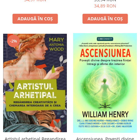
34,89 RON
ADAUGĂ ÎN COȘ
ADAUGĂ ÎN COȘ
-2%
Artistul arhetipal Regandirea
Ascensiunea. Povești divine