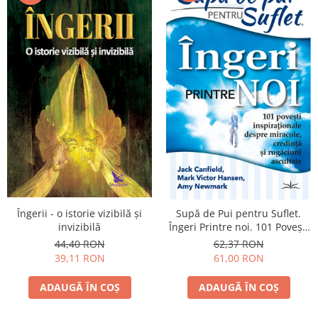
Îngerii - o istorie vizibilă şi
Supă de Pui pentru Suflet.
invizibilă
Îngeri Printre noi. 101 Povești
inspirationale despre
44,40 RON
62,37 RON
miracole, credință și
39,11 RON
61,00 RON
rugăciuni ascultate.
ADAUGĂ ÎN COȘ
ADAUGĂ ÎN COȘ