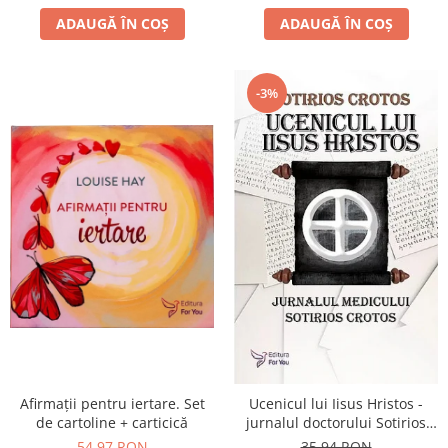
ADAUGĂ ÎN COȘ
ADAUGĂ ÎN COȘ
-3%
Afirmații pentru iertare. Set
Ucenicul lui Iisus Hristos -
de cartoline + carticică
jurnalul doctorului Sotirios
Crotos
54,97 RON
35,94 RON