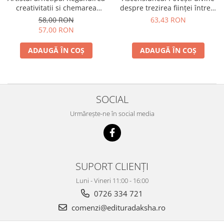
creativitatii si chemarea
despre trezirea ființei întregi
interioara de a crea
și sfinte din interior
58,00 RON
63,43 RON
57,00 RON
ADAUGĂ ÎN COȘ
ADAUGĂ ÎN COȘ
SOCIAL
Urmărește-ne în social media
SUPORT CLIENȚI
Luni - Vineri 11:00 - 16:00
0726 334 721
comenzi@edituradaksha.ro