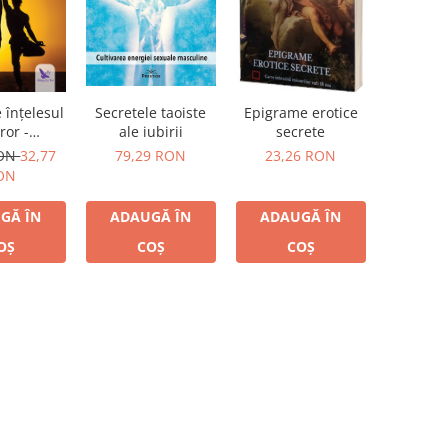
 înţelesul
Secretele taoiste
Epigrame erotice
ror -
ale iubirii
secrete
ă calea de
RON
32,77
79,29 RON
23,26 RON
la spirit
ON
GĂ ÎN
ADAUGĂ ÎN
ADAUGĂ ÎN
OȘ
COȘ
COȘ