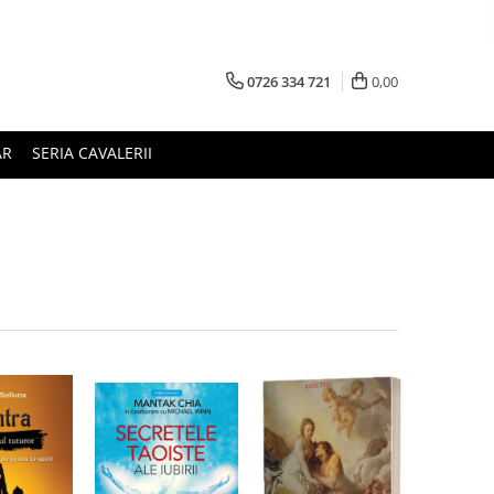
0726 334 721
0,00
AR
SERIA CAVALERII