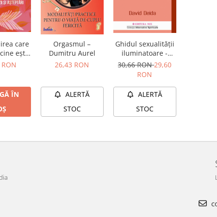
birea care
Orgasmul –
Ghidul sexualităţii
cine ești,
Dumitru Aurel
iluminatoare -
 iluzii și
învaţă să trăieşti
0 RON
26,43 RON
30,66 RON
29,60
ptări
extazul amoros
RON
GĂ ÎN
ALERTĂ
ALERTĂ
OȘ
STOC
STOC
dia
co