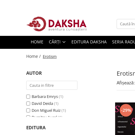
Cărți
Editura Daksha
HOME
CĂRȚI
EDITURA DAKSHA
SERIA RAD
Seria Radu Cinamar
Seria Anton Parks
Home /
Erotism
Seria David Icke
Seria Immanuel Velikovsky
Eroti
AUTOR
Dezvăluiri
Afișează:
Spiritualitate
Barbara Emrys
(1)
Extratereștrii
David Deida
(1)
OZN
-29%
Don Miguel Ruiz
(1)
Transformare spirituală
Dumitru Aurel
(1)
Hermina Seraphim
(1)
Psihologie
EDITURA
Johann Wolfgang von Goethe
(1)