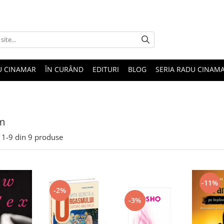
U CINAMAR
ÎN CURÂND
EDITURI
BLOG
SERIA RADU CINAM
sm
1-
9
din
9
produse
-11%
-2%
-3%