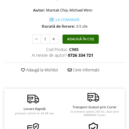
Vindecare
Autor:
Mantak Chia, Michael Winn
Povestiri
LA COMANDĂ
Relații de cuplu
Durată de livrare:
3-5 zile
Erotism
ADAUGĂ ÎN COȘ
Psihologie practică
Cod Produs:
C985
Sexualitate
Ai nevoie de ajutor?
0726 334 721
Lumea îngerilor
Seria Masaru Emoto
Adaugă la Wishlist
Cere informații
Inspiraţie divină
Îngeri
Vindecare spirituală
Viaţa de după moarte
Transport Gratuit prin Curier
Livrare Rapidă
la comenzi peste 250 lei, doar prin
Cristale
primești cărțile în 24-48 ore
SAMEDAY Curier
Supă de pui pentru suflet