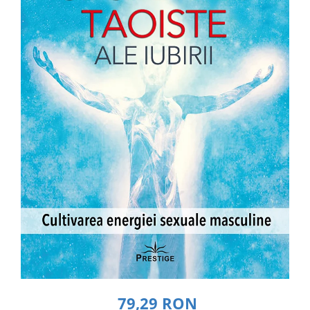
Dezvoltare personală
Astrologie
Știință
Seria Montauk
Mistere
Seria Chico Xavier
Seria Helena Blavatsky
Oracole
Sănătate
Umor
Ficțiune
Viata după moarte
Non-dualitate
Alimentație
79,29 RON
Creștinism