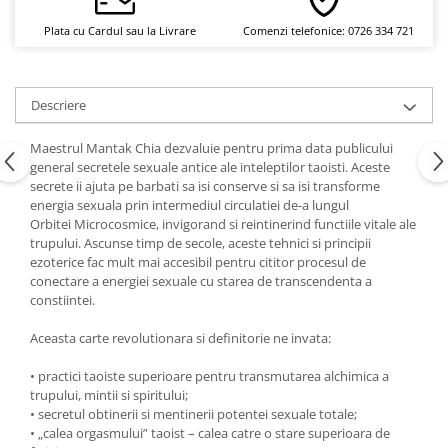
Yoga
Plata cu Cardul sau la Livrare
Comenzi telefonice: 0726 334 721
Oracol
Spiritualitate şi ştiinţă
Fără categorie
Descriere
Cunoaștere
Maestrul Mantak Chia dezvaluie pentru prima data publicului
general secretele sexuale antice ale inteleptilor taoisti. Aceste
secrete ii ajuta pe barbati sa isi conserve si sa isi transforme
energia sexuala prin intermediul circulatiei de-a lungul
Orbitei Microcosmice, invigorand si reintinerind functiile vitale ale
trupului. Ascunse timp de secole, aceste tehnici si principii
ezoterice fac mult mai accesibil pentru cititor procesul de
conectare a energiei sexuale cu starea de transcendenta a
constiintei.
Aceasta carte revolutionara si definitorie ne invata:
• practici taoiste superioare pentru transmutarea alchimica a
trupului, mintii si spiritului;
• secretul obtinerii si mentinerii potentei sexuale totale;
• „calea orgasmului” taoist – calea catre o stare superioara de