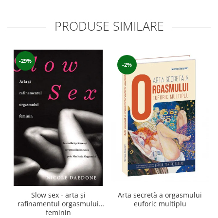
PRODUSE SIMILARE
-29%
-2%
Arta secretă a orgasmului
Slow sex - arta şi
T
euforic multiplu
rafinamentul orgasmului
feminin