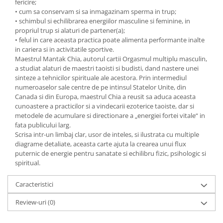
fericire;
• cum sa conservam si sa inmagazinam sperma in trup;
• schimbul si echilibrarea energiilor masculine si feminine, in
propriul trup si alaturi de partener(a);
• felul in care aceasta practica poate alimenta performante inalte
in cariera si in activitatile sportive.
Maestrul Mantak Chia, autorul cartii Orgasmul multiplu masculin,
a studiat alaturi de maestri taoisti si budisti, dand nastere unei
sinteze a tehnicilor spirituale ale acestora. Prin intermediul
numeroaselor sale centre de pe intinsul Statelor Unite, din
Canada si din Europa, maestrul Chia a reusit sa aduca aceasta
cunoastere a practicilor si a vindecarii ezoterice taoiste, dar si
metodele de acumulare si directio­nare a „energiei fortei vitale“ in
fata publicului larg.
Scrisa intr-un limbaj clar, usor de inteles, si ilustrata cu multiple
diagrame detaliate, aceasta carte ajuta la crearea unui flux
puternic de energie pentru sanatate si echilibru fizic, psihologic si
spiritual.
Caracteristici
Review-uri
(0)