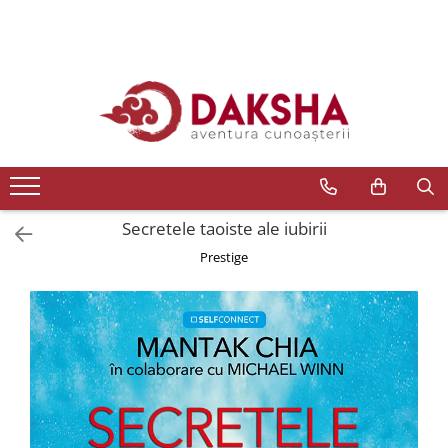
Cărți
Editura Daksha
Seria Radu Cinamar
Seria Anton Parks
Seria David Icke
Secretele taoiste ale iubirii
Seria Immanuel Velikovsky
Prestige
Dezvăluiri
Spiritualitate
Extratereștrii
OZN
Transformare spirituală
Psihologie