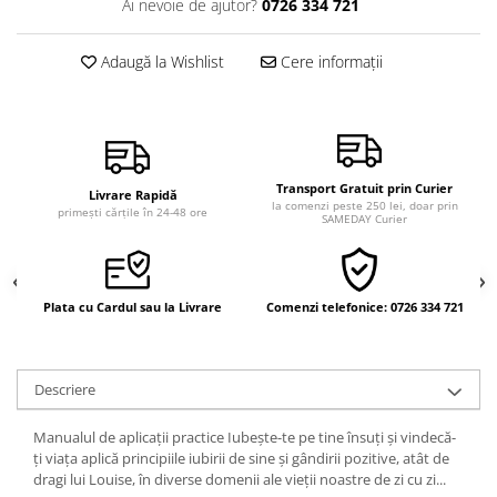
Ai nevoie de ajutor?
0726 334 721
Vindecare
Povestiri
Adaugă la Wishlist
Cere informații
Relații de cuplu
Erotism
Psihologie practică
Transport Gratuit prin Curier
Sexualitate
Livrare Rapidă
la comenzi peste 250 lei, doar prin
primești cărțile în 24-48 ore
SAMEDAY Curier
Lumea îngerilor
Seria Masaru Emoto
Inspiraţie divină
Plata cu Cardul sau la Livrare
Comenzi telefonice: 0726 334 721
Îngeri
Vindecare spirituală
Descriere
Viaţa de după moarte
Cristale
Manualul de aplicaţii practice Iubeşte-te pe tine însuţi şi vindecă-
ţi viaţa aplică principiile iubirii de sine şi gândirii pozitive, atât de
Supă de pui pentru suflet
dragi lui Louise, în diverse domenii ale vieţii noastre de zi cu zi...