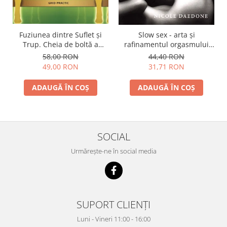
Fuziunea dintre Suflet și
Slow sex - arta şi
Trup. Cheia de boltă a
rafinamentul orgasmului
vindecării și transformării
feminin
58,00 RON
44,40 RON
spirituale
49,00 RON
31,71 RON
ADAUGĂ ÎN COȘ
ADAUGĂ ÎN COȘ
SOCIAL
Urmărește-ne în social media
SUPORT CLIENȚI
Luni - Vineri 11:00 - 16:00