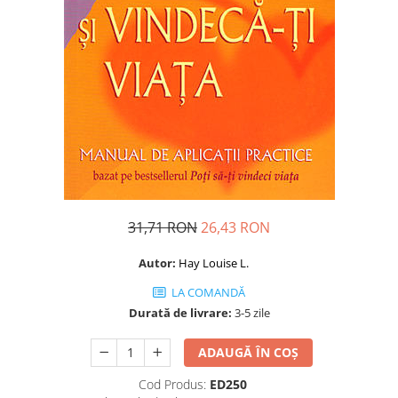
Dezvoltare personală
Astrologie
Știință
Seria Montauk
Mistere
Seria Chico Xavier
Seria Helena Blavatsky
Oracole
Sănătate
31,71 RON
26,43 RON
Umor
Autor:
Hay Louise L.
Ficțiune
LA COMANDĂ
Viata după moarte
Durată de livrare:
3-5 zile
Non-dualitate
ADAUGĂ ÎN COȘ
Alimentație
Cod Produs:
ED250
Creștinism