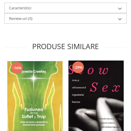
Yoga
Caracteristici
Oracol
Review-uri
(0)
Spiritualitate şi ştiinţă
Fără categorie
Cunoaștere
PRODUSE SIMILARE
-29%
-16%