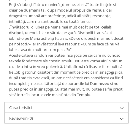
Poţi să iubeşti într-o manieră „dumnezeiască” toate fiinţele şi
chiar pe duşmanii tăi, după modelul propus de Yeshua; dar
dragostea umană are preferinţe, adică afinităţi, rezonanţe,
intimităţi, care nu sunt posibile cu toată lumea:
„Învăţătorul o iubea pe Maria mai mult decât pe toţi ceilalţi
discipoli, uneori chiar o săruta pe gură. Discipolii L-au văzut
iubind-o pe Maria astfel şi I-au zis: «De ce o iubeşti mai mult decât
pe noi toţi?» Iar Învăţătorul le-a răspuns: «Cum se face că nu vă
iubesc aşa de mult precum pe ea?»”
Aceste câteva rânduri i-ar putea încă şoca pe cei care nu cunosc
textele fondatoare ale creştinismului. Nu este vorba aici în niciun
caz de a intra în vreo polemică. Unii afirmă că Iisus ar fi trebuit să
fie „obligatoriu” căsătorit din moment ce predica în sinagogi şi că,
după tradiţia evreiască, un om necăsătorit era considerat ca fiind
incomplet şi neascultător faţă de poruncile lui Dumnezeu şi nu
putea predica în sinagogi. Cu atât mai mult, nu putea să fie preot
şi să intre în locurile cele mai sfinte din Templu.
Caracteristici
Review-uri
(0)