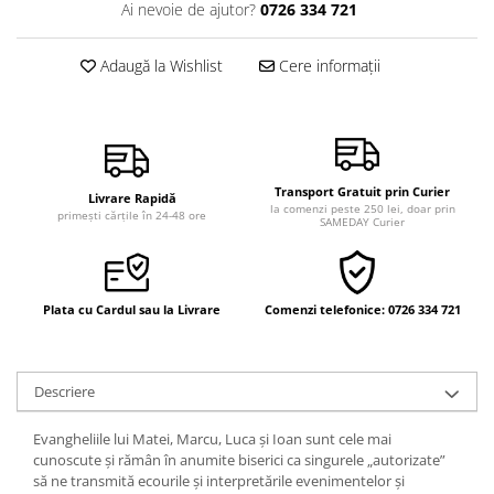
Ai nevoie de ajutor?
0726 334 721
Vindecare
Povestiri
Adaugă la Wishlist
Cere informații
Relații de cuplu
Erotism
Psihologie practică
Sexualitate
Transport Gratuit prin Curier
Livrare Rapidă
la comenzi peste 250 lei, doar prin
primești cărțile în 24-48 ore
SAMEDAY Curier
Lumea îngerilor
Seria Masaru Emoto
Inspiraţie divină
Plata cu Cardul sau la Livrare
Comenzi telefonice: 0726 334 721
Îngeri
Vindecare spirituală
Descriere
Viaţa de după moarte
Cristale
Evangheliile lui Matei, Marcu, Luca şi Ioan sunt cele mai
cunoscute şi rămân în anumite biserici ca singurele „autorizate”
Supă de pui pentru suflet
să ne transmită ecourile şi interpretările evenimentelor şi