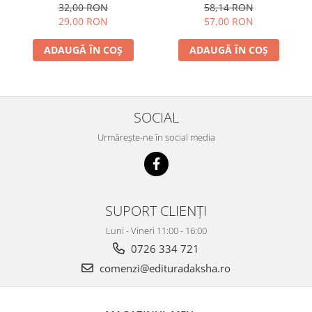
Arhangheli
bunica lui Iisus
32,00 RON
58,14 RON
29,00 RON
57,00 RON
ADAUGĂ ÎN COȘ
ADAUGĂ ÎN COȘ
SOCIAL
Urmărește-ne în social media
SUPORT CLIENȚI
Luni - Vineri 11:00 - 16:00
0726 334 721
comenzi@edituradaksha.ro