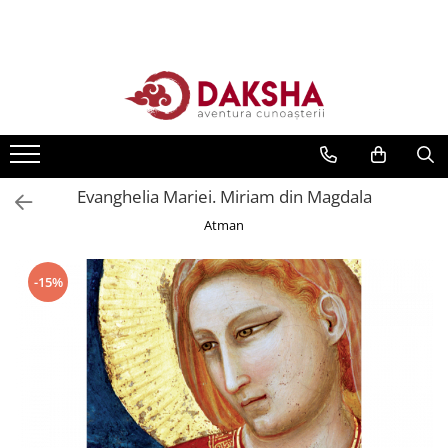
Cărți
Editura Daksha
Seria Radu Cinamar
Seria Anton Parks
Evanghelia Mariei. Miriam din Magdala
Seria David Icke
Atman
Seria Immanuel Velikovsky
Dezvăluiri
-15%
Spiritualitate
Extratereștrii
OZN
Transformare spirituală
Psihologie