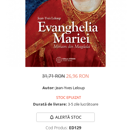
Dezvoltare personală
Astrologie
Știință
Seria Montauk
Mistere
Seria Chico Xavier
Seria Helena Blavatsky
Oracole
Sănătate
31,71 RON
26,96 RON
Umor
Autor:
Jean-Yves Leloup
Ficțiune
STOC EPUIZAT
Viata după moarte
Durată de livrare:
3-5 zile lucrătoare
Non-dualitate
ALERTĂ STOC
Alimentație
Creștinism
Cod Produs:
ED129