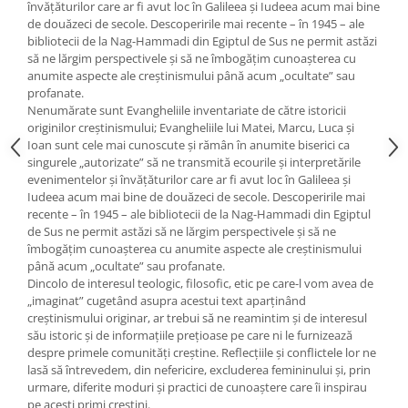
Yoga
învăţăturilor care ar fi avut loc în Galileea şi Iudeea acum mai bine
de douăzeci de secole. Descoperirile mai recente – în 1945 – ale
Oracol
bibliotecii de la Nag-Hammadi din Egiptul de Sus ne permit astăzi
să ne lărgim perspectivele şi să ne îmbogăţim cunoaşterea cu
Spiritualitate şi ştiinţă
anumite aspecte ale creştinismului până acum „ocultate” sau
Fără categorie
profanate.
Nenumărate sunt Evangheliile inventariate de către istoricii
Cunoaștere
originilor creştinismului; Evangheliile lui Matei, Marcu, Luca şi
Ioan sunt cele mai cunoscute şi rămân în anumite biserici ca
singurele „autorizate” să ne transmită ecourile şi interpretările
evenimentelor şi învăţăturilor care ar fi avut loc în Galileea şi
Iudeea acum mai bine de douăzeci de secole. Descoperirile mai
recente – în 1945 – ale bibliotecii de la Nag-Hammadi din Egiptul
de Sus ne permit astăzi să ne lărgim perspectivele şi să ne
îmbogăţim cunoaşterea cu anumite aspecte ale creştinismului
până acum „ocultate” sau profanate.
Dincolo de interesul teologic, filosofic, etic pe care-l vom avea de
„imaginat” cugetând asupra acestui text aparţinând
creştinismului originar, ar trebui să ne reamintim şi de interesul
său istoric şi de informaţiile preţioase pe care ni le furnizează
despre primele comunităţi creştine. Reflecțiile şi conflictele lor ne
lasă să întrevedem, din nefericire, excluderea femininului şi, prin
urmare, diferite moduri şi practici de cunoaştere care îi inspirau
pe aceşti primi creştini.