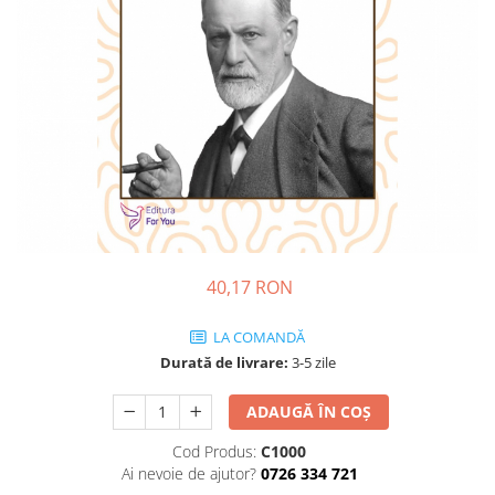
Dezvoltare personală
Astrologie
Știință
Seria Montauk
Mistere
Seria Chico Xavier
Seria Helena Blavatsky
Oracole
Sănătate
40,17 RON
Umor
LA COMANDĂ
Ficțiune
Durată de livrare:
3-5 zile
Viata după moarte
ADAUGĂ ÎN COȘ
Non-dualitate
Alimentație
Cod Produs:
C1000
Ai nevoie de ajutor?
0726 334 721
Creștinism