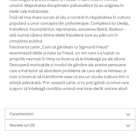
Yoga
umană. Majoritatea disciplinelor psihanalitice își au originea în
Oracol
ideile sale îndrăznețe.
Însă cel mai mare succes al său a constat în răspândirea în cultura
Spiritualitate şi ştiinţă
populară a unor concepte din psihoterapie. Complexul lui Oedip,
transferul, inconștientul, reprimarea, asocierea liberă, libidoul –
Fără categorie
iată numai câteva dintre ideile freudiene care au pătruns în
Cunoaștere
conștiința publică.
Fascinanta carte „Cum să gândești ca Sigmund Freud”
examinează ideile și viața lui Freud, un om care s-a luptat cu
propriile nevroze în timp ce încerca să le înțeleagă pe ale altora.
Descoperă motivațiile și modul de gândire ale acestei persoane
care a îndrăznit să abordeze probleme de care alții se temeau și
cum a încercat să transforme ceea ce era un studiu tulbure într-o
știință adevărată. Prin această carte, și tu poți gândi ca omul care
a ajuns să înțeleagă condiția umană mai bine decât oricare altul!
Caracteristici
Review-uri
(0)