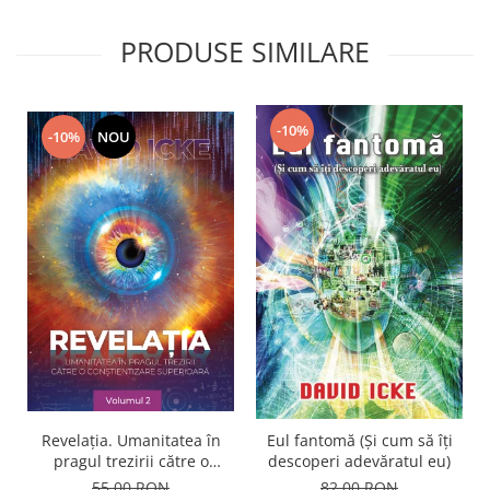
PRODUSE SIMILARE
-10%
-10%
NOU
Revelația. Umanitatea în
Eul fantomă (Și cum să îți
pragul trezirii către o
descoperi adevăratul eu)
conştientizare superioară,
55,00 RON
82,00 RON