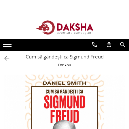
Cărți
Editura Daksha
Seria Radu Cinamar
Seria Anton Parks
Cum să gândești ca Sigmund Freud
Seria David Icke
For You
Seria Immanuel Velikovsky
Dezvăluiri
Spiritualitate
Extratereștrii
OZN
Transformare spirituală
Psihologie