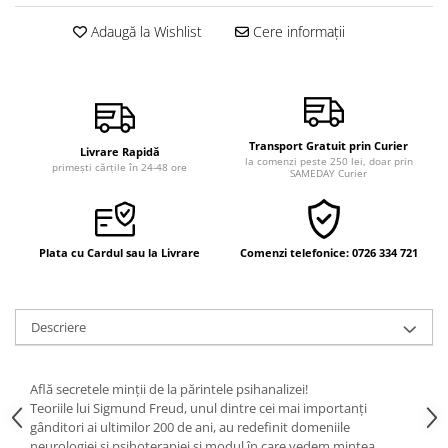
Vindecare
Adaugă la Wishlist
Cere informații
Povestiri
Relații de cuplu
Erotism
Psihologie practică
Transport Gratuit prin Curier
Livrare Rapidă
la comenzi peste 250 lei, doar prin
primești cărțile în 24-48 ore
Sexualitate
SAMEDAY Curier
Lumea îngerilor
Seria Masaru Emoto
Plata cu Cardul sau la Livrare
Comenzi telefonice: 0726 334 721
Inspiraţie divină
Îngeri
Descriere
Vindecare spirituală
Viaţa de după moarte
Află secretele minții de la părintele psihanalizei!
Cristale
Teoriile lui Sigmund Freud, unul dintre cei mai importanți
Supă de pui pentru suflet
gânditori ai ultimilor 200 de ani, au redefinit domeniile
neurologiei și psihoterapiei și modul în care vedem mintea