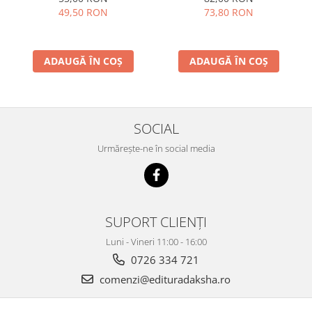
volumul 2
49,50 RON
73,80 RON
ADAUGĂ ÎN COȘ
ADAUGĂ ÎN COȘ
SOCIAL
Urmărește-ne în social media
SUPORT CLIENȚI
Luni - Vineri 11:00 - 16:00
0726 334 721
comenzi@edituradaksha.ro