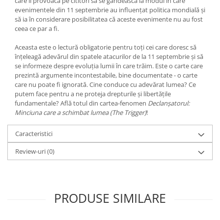
care îi provoacă pe cititori să se gândească la modul în care
evenimentele din 11 septembrie au influențat politica mondială și
să ia în considerare posibilitatea că aceste evenimente nu au fost
ceea ce par a fi.
Aceasta este o lectură obligatorie pentru toți cei care doresc să
înțeleagă adevărul din spatele atacurilor de la 11 septembrie și să
se informeze despre evoluția lumii în care trăim. Este o carte care
prezintă argumente incontestabile, bine documentate - o carte
care nu poate fi ignorată. Cine conduce cu adevărat lumea? Ce
putem face pentru a ne proteja drepturile și libertățile
fundamentale? Află totul din cartea-fenomen
Declanșatorul:
Minciuna care a schimbat lumea (The Trigger)
!
Caracteristici
Review-uri
(0)
PRODUSE SIMILARE