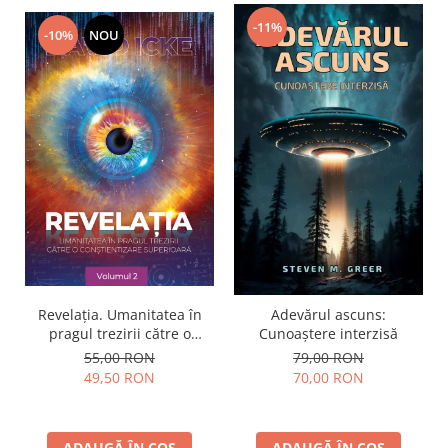
-11%
-10%
NOU
Revelația. Umanitatea în
Adevărul ascuns:
pragul trezirii către o
Cunoaștere interzisă
conştientizare superioară,
55,00 RON
79,00 RON
volumul 2
49,50 RON
70,00 RON
ADAUGĂ ÎN COȘ
ADAUGĂ ÎN COȘ