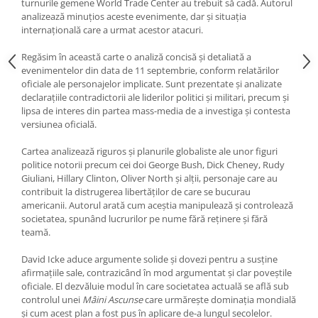
turnurile gemene World Trade Center au trebuit să cadă. Autorul
analizează minuțios aceste evenimente, dar și situația
internațională care a urmat acestor atacuri.
Regăsim în această carte o analiză concisă și detaliată a
evenimentelor din data de 11 septembrie, conform relatărilor
oficiale ale personajelor implicate. Sunt prezentate și analizate
declarațiile contradictorii ale liderilor politici și militari, precum și
lipsa de interes din partea mass-media de a investiga și contesta
versiunea oficială.
Cartea analizează riguros și planurile globaliste ale unor figuri
politice notorii precum cei doi George Bush, Dick Cheney, Rudy
Giuliani, Hillary Clinton, Oliver North și alții, personaje care au
contribuit la distrugerea libertăților de care se bucurau
americanii. Autorul arată cum aceștia manipulează și controlează
societatea, spunând lucrurilor pe nume fără reținere și fără
teamă.
David Icke aduce argumente solide și dovezi pentru a susține
afirmațiile sale, contrazicând în mod argumentat și clar poveștile
oficiale. El dezvăluie modul în care societatea actuală se află sub
controlul unei
Mâini Ascunse
care urmărește dominația mondială
și cum acest plan a fost pus în aplicare de-a lungul secolelor.