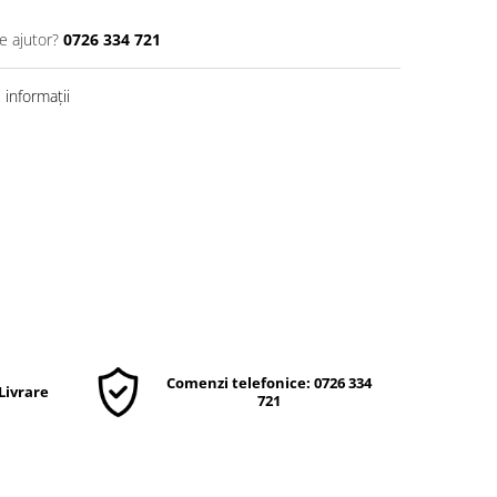
e ajutor?
0726 334 721
informații
Comenzi telefonice: 0726 334
 Livrare
721