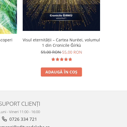
scoperi
Visul eternității – Cartea Nuréei, volumul
Mâna a
1 din Cronicile Ǧírkù
2
59,00 RON
55,00 RON
ADAUGĂ ÎN COȘ
SUPORT CLIENȚI
Luni - Vineri 11:00 - 16:00
0726 334 721