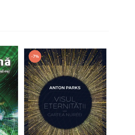
-7%
-4%