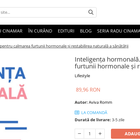
U CINAMAR
ÎN CURÂND
EDITURI
BLOG
SERIA RADU CINAM
entru calmarea furtunii hormonale și restabilirea naturală a sănătății
Inteligența hormonală
furtunii hormonale și r
Lifestyle
89,96 RON
Autor:
Aviva Romm
LA COMANDĂ
Durată de livrare:
3-5 zile
ADAUG