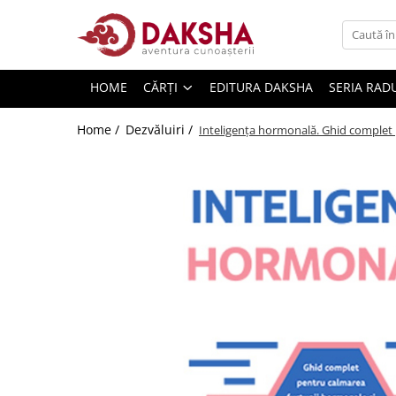
Cărți
HOME
CĂRȚI
EDITURA DAKSHA
SERIA RAD
Editura Daksha
Seria Radu Cinamar
Home /
Dezvăluiri /
Inteligența hormonală. Ghid complet p
Seria Anton Parks
Seria David Icke
Seria Immanuel Velikovsky
Dezvăluiri
Spiritualitate
Extratereștrii
OZN
Transformare spirituală
Psihologie