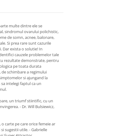
oarte multe dintre ele se
, sindromul ovarului polichistic,
bleme de somn, acnee, balonare,
le. Si prea rare sunt cazurile
 Dar exista o solutie! In
dentifici cauzele problemelor tale
cu rezultate demonstrate, pentru
cologica pe toata durata
a, de schimbare a regimului
a simptomelor si ajungand la
 sa intelegi faptul ca un
nul.
are, un triumf stiintific, cu un
nvingerea. - Dr. Will Bulsiewicz,
 o carte pe care orice femeie ar
 sugestii utile. - Gabrielle
 si Super Attractor