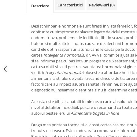
Caracteristici
Review-uri
(0)
Vindecare
Descriere
Povestiri
Relații de cuplu
Desi schimbarile hormonale sunt firesti in viata femeilor, f
confrunta cu simptome neplacute legate de ciclul menstrual
Erotism
endometrioza, probleme de fertilitate, libido scazut, pro
Psihologie practică
bufeuri si multe altele - toate, cauzate de afectiuni hormona
cand ele obtin raspunsuri atunci cand le cauta pe la doctori.
Sexualitate
cartea
Inteligenta hormonala
, dr. Aviva Romm te ajuta sa i
si te indruma pas cu pas intr-un program de 6 saptamani, 
Lumea îngerilor
ca tu sa obtii si sa iti pastrezi sanatatea hormonala si gine
Seria Masaru Emoto
vietii.
Inteligenta hormonala
foloseste o abordare holistic
alimentar si a stilului de viata, trecand dincolo de tratare
Inspiraţie divină
factorii care au impact asupra sanatatii feminine, si te ajuta
diagnostic nu inseamna o sentinta si nu iti determina desti
Îngeri
Vindecare spirituală
Aceasta este biblia sanatatii feminine, o carte absolut uluito
nivel al detaliilor incredibil, pe care o recomand cu toata co
Viaţa de după moarte
autorul bestsellerului
Alimentatia bogata in fibre
Cristale
Draga mea prietena tocmai si-a lansat cartea cea mai noua,
Supă de pui pentru suflet
trebui s-o citeasca. Este o adevarata comoara de informatii si
Bernstein, autoarea bestsellerurilor
Detoxifierea spirituala