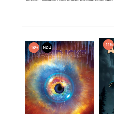
Yoga
Oracol
Spiritualitate şi ştiinţă
Fără categorie
Cunoaștere
-11%
-10%
NOU