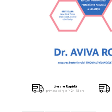
Dezvoltare personală
Astrologie
Știință
Seria Montauk
Mistere
Seria Chico Xavier
Seria Helena Blavatsky
Oracole
Sănătate
Umor
Distribuie
Ficțiune
pe
Facebook
Viata după moarte
Livrare Rapidă
primești cărțile în 24-48 ore
Non-dualitate
Alimentație
Creștinism