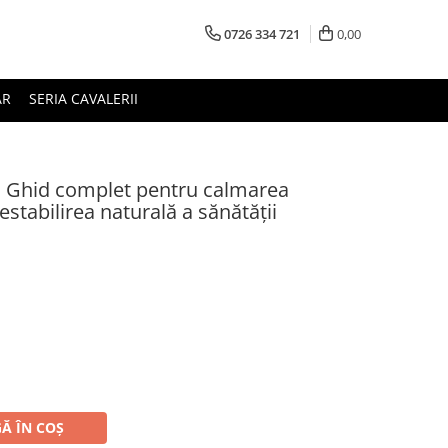
0726 334 721
0,00
AR
SERIA CAVALERII
. Ghid complet pentru calmarea
estabilirea naturală a sănătății
Ă ÎN COȘ