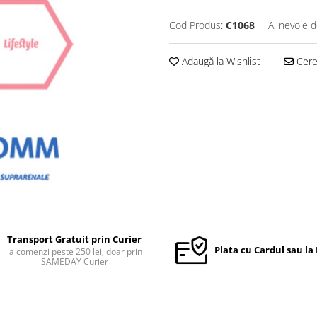
Cod Produs:
C1068
Ai nevoie d
Adaugă la Wishlist
Cere 
Transport Gratuit prin Curier
Plata cu Cardul sau la
la comenzi peste 250 lei, doar prin
SAMEDAY Curier