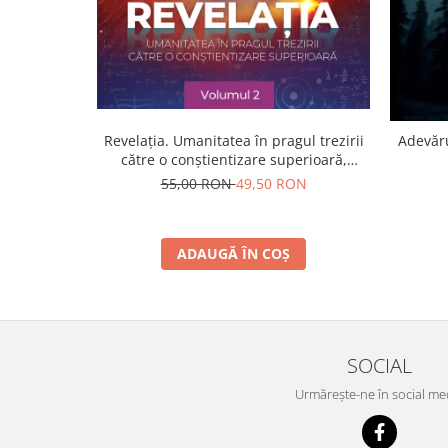
Revelația. Umanitatea în pragul trezirii
Adevăru
către o conştientizare superioară,
volumul 2
55,00 RON
49,50 RON
ADAUGĂ ÎN COȘ
SOCIAL
Urmărește-ne în social me