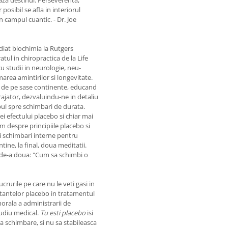
osibil se afla in interiorul
in campul cuantic. - Dr. Joe
udiat biochimia la Rutgers
ul in chiropractica de la Life
cu studii in neurologie, neu-
rmarea amintirilor si longevitate.
ri de pe sase continente, educand
urajator, dezvaluindu-ne in detaliu
ul spre schimbari de durata.
ei efectului placebo si chiar mai
am despre principiile placebo si
i schimbari interne pentru
ine, la final, doua meditatii.
a de-a doua: "Cum sa schimbi o
crurile pe care nu le veti gasi in
stantelor placebo in tratamentul
orala a administrarii de
tudiu medical.
Tu esti placebo
isi
a schimbare, si nu sa stabileasca