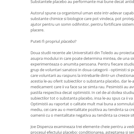
Substantele placebo au performante mai bune decat antid
Autorul spune ca organismul uman este intr-adevar capabi
substante chimice si biologice care pot vindeca, pot proteja
ajutor pentru un somn odihnitor, pentru fortificare sistem
placere.
Puteti fi propriul
placebo
?
Doua studii recente ale Universitatii din Toledo au proiect
asupra modului in care poate determina mintea, de una sin
experimenteaza o anumita persoana. Pentru fiecare studiu,
grup de voluntari sanatosi in doua categorii - optimisti si p
care voluntarii au raspuns la intrebarile dintr-un chestiona
acestia le-au oferit subiectilor o substanta placebo, dar l
medicament care ii va face sa se simta rau. Pesimistii au av
pastila respectiva decat optimistii. In cel de-al doilea studiu
subiectilor tot o substanta placebo, insa le-au spus ca ii v
Optimistii au raportat o calitate mult mai buna a somnului de
mediu, cei care au o mentalitate pozitiva au tendinta sa cree
oamenii cu o mentalitate negativa au tendinta sa creeze sit
Joe Dispenza examineaza trei elemente cheie pentru a ved
procesul efectului placebo: conditionarea, asteptarea si se