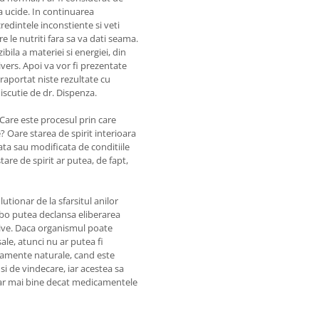
a ucide. In continuarea
redintele inconstiente si veti
e le nutriti fara sa va dati seama.
bila a materiei si energiei, din
ivers. Apoi va vor fi prezentate
raportat niste rezultate cu
iscutie de dr. Dispenza.
Care este procesul prin care
 Oare starea de spirit interioara
ata sau modificata de conditiile
are de spirit ar putea, de fapt,
tionar de la sfarsitul anilor
ebo putea declansa eliberarea
ive. Daca organismul poate
le, atunci nu ar putea fi
icamente naturale, cand este
i de vindecare, iar acestea sa
chiar mai bine decat medicamentele