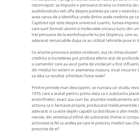
neconceput: sa impuste o persoana straina cu intentia de 
audiobookului veti afla despre puterea pe care o exercita c
avea sansa de a identifica unele dintre acele credinte pe car
Capitolul opt este despre universul cuantic, lumea imprevizi
care sunt formati atomii si moleculele oricarui lucru din un
trei persoane de la workshopurile lui Joe Dispenza, care au 
adevarat remarcabile dupa ce au utilizat tehnicile puse in d
Ce anume provoaca aceste vindecari, asa zis miraculoase? 
credinta si increderea pot produce efecte atat de profunde?
a oamenilor care au avut parte de vindecari a fost influent
din mediul lor extern in asemenea masura, incat noua lor st
sa aiba ca rezultat schimbari fizice reale?
Printre primele mari descoperiri, se numara un studiu revolu
1970, care a aratat pentru prima data ca o substanta plac
endorfinelor, exact asa cum fac anumite medicamente act
actiona ca o farmacie proprie, producand medicamentele sa
adevarat si ca este deplin capabil sa distribuie si alte med
nevoie, din amestecul infinit de substante chimie si compus
actioneze la fel ca acelea pe care le prescriu medicii sau 
prescrise de ei?