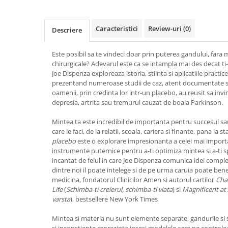
Vindecare
Povestiri
Caracteristici
Review-uri
(0)
Descriere
Relații de cuplu
Este posibil sa te vindeci doar prin puterea gandului, fara
Erotism
chirurgicale? Adevarul este ca se intampla mai des decat ti
Psihologie practică
Joe Dispenza exploreaza istoria, stiinta si aplicatiile practi
prezentand numeroase studii de caz, atent documentate si
Sexualitate
oamenii, prin credinta lor intr-un placebo, au reusit sa inv
depresia, artrita sau tremurul cauzat de boala Parkinson.
Lumea îngerilor
Seria Masaru Emoto
Mintea ta este incredibil de importanta pentru succesul sau
care le faci, de la relatii, scoala, cariera si finante, pana la 
Inspiraţie divină
placebo
este o explorare impresionanta a celei mai important
instrumente puternice pentru a-ti optimiza mintea si a-ti sp
Îngeri
incantat de felul in care Joe Dispenza comunica idei compl
Vindecare spirituală
dintre noi il poate intelege si de pe urma caruia poate bene
medicina, fondatorul Clinicilor Amen si autorul cartilor
Cha
Viaţa de după moarte
Life
(
Schimba-ti creierul, schimba-ti viata
) si
Magnificent at
Cristale
varsta
), bestsellere New York Times
Supă de pui pentru suflet
Mintea si materia nu sunt elemente separate, gandurile si
si inconstiente reprezinta insesi modelele care ne controle