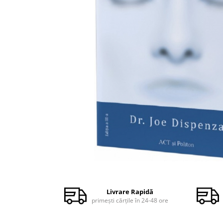
Dezvoltare personală
Astrologie
Știință
Seria Montauk
Mistere
Seria Chico Xavier
Seria Helena Blavatsky
Oracole
Sănătate
Umor
Ficțiune
Viata după moarte
Distribuie
pe
Non-dualitate
Facebook
Livrare Rapidă
primești cărțile în 24-48 ore
Alimentație
Creștinism