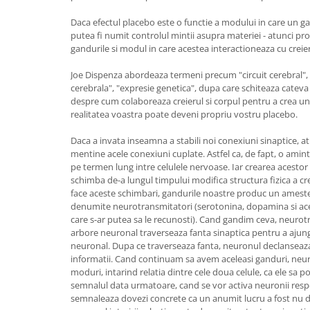
Daca efectul placebo este o functie a modului in care un g
putea fi numit controlul mintii asupra materiei - atunci pro
gandurile si modul in care acestea interactioneaza cu creier
Joe Dispenza abordeaza termeni precum "circuit cerebral", 
cerebrala", "expresie genetica", dupa care schiteaza cateva i
despre cum colaboreaza creierul si corpul pentru a crea un 
realitatea voastra poate deveni propriu vostru placebo.
Daca a invata inseamna a stabili noi conexiuni sinaptice, a
mentine acele conexiuni cuplate. Astfel ca, de fapt, o amint
pe termen lung intre celulele nervoase. Iar crearea acestor
schimba de-a lungul timpului modifica structura fizica a cre
face aceste schimbari, gandurile noastre produc un ameste
denumite neurotransmitatori (serotonina, dopamina si ace
care s-ar putea sa le recunosti). Cand gandim ceva, neuro
arbore neuronal traverseaza fanta sinaptica pentru a ajung
neuronal. Dupa ce traverseaza fanta, neuronul declanseaza
informatii. Cand continuam sa avem aceleasi ganduri, neuro
moduri, intarind relatia dintre cele doua celule, ca ele sa
semnalul data urmatoare, cand se vor activa neuronii respec
semnaleaza dovezi concrete ca un anumit lucru a fost nu doa