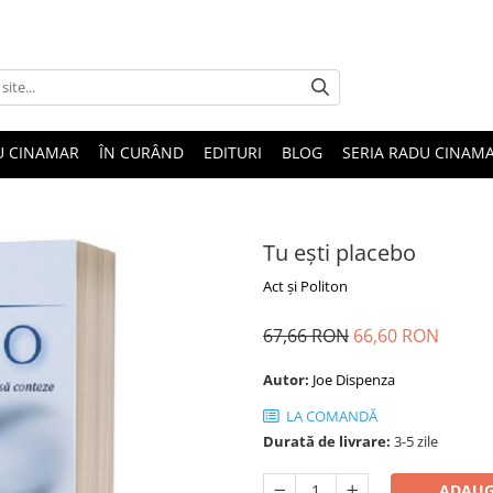
U CINAMAR
ÎN CURÂND
EDITURI
BLOG
SERIA RADU CINAM
Tu ești placebo
Act și Politon
67,66 RON
66,60 RON
Autor:
Joe Dispenza
LA COMANDĂ
Durată de livrare:
3-5 zile
ADAUG