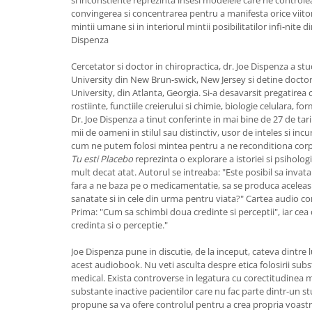
Yoga
convingerea si concentrarea pentru a manifesta orice viitor p
Oracol
mintii umane si in interiorul mintii posibilitatilor infi-nite d
Dispenza
Spiritualitate şi ştiinţă
Cercetator si doctor in chiropractica, dr. Joe Dispenza a st
Fără categorie
University din New Brun-swick, New Jersey si detine doctorat
Cunoaștere
University, din Atlanta, Georgia. Si-a desavarsit pregatirea 
rostiinte, functiile creierului si chimie, biologie celulara, fo
Dr. Joe Dispenza a tinut conferinte in mai bine de 27 de ta
mii de oameni in stilul sau distinctiv, usor de inteles si inc
cum ne putem folosi mintea pentru a ne reconditiona corp
Tu esti Placebo
reprezinta o explorare a istoriei si psihologi
mult decat atat. Autorul se intreaba: "Este posibil sa invat
fara a ne baza pe o medicamentatie, sa se produca aceleas
sanatate si in cele din urma pentru viata?" Cartea audio cont
Prima: "Cum sa schimbi doua credinte si perceptii", iar ce
credinta si o perceptie."
Joe Dispenza pune in discutie, de la inceput, cateva dintre lu
acest audiobook. Nu veti asculta despre etica folosirii sub
medical. Exista controverse in legatura cu corectitudinea m
substante inactive pacientilor care nu fac parte dintr-un s
propune sa va ofere controlul pentru a crea propria voastr