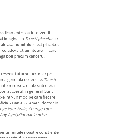
 medicamente sau interventii
-ai imagina. In
Tu esti placebo
, dr.
ce ale asa-numitului efect placebo,
 cu adevarat uimitoare, in care
inga boli precum cancerul,
 esecul tuturor lucrurilor pe
starea generala de fericire.
Tu esti
e resurse ale tale si iti ofera
ori succesul, in general. Sunt
exe intr-un mod pe care fiecare
ficia. - Daniel G. Amen, doctor in
nge Your Brain, Change Your
 Any Age
(
Minunat la orice
 sentimentele noastre constiente
aza destinul. Perseverenta,