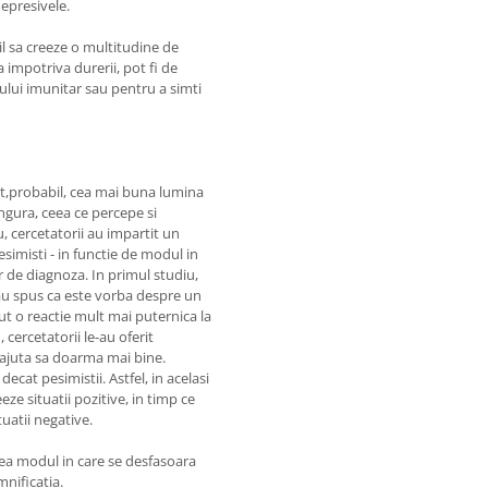
epresivele.
l sa creeze o multitudine de
 impotriva durerii, pot fi de
ului imunitar sau pentru a simti
at,probabil, cea mai buna lumina
gura, ceea ce percepe si
 cercetatorii au impartit un
esimisti - in functie de modul in
r de diagnoza. In primul studiu,
e-au spus ca este vorba despre un
ut o reactie mult mai puternica la
, cercetatorii le-au oferit
a ajuta sa doarma mai bine.
cat pesimistii. Astfel, in acelasi
ze situatii pozitive, in timp ce
uatii negative.
ea modul in care se desfasoara
mnificatia.