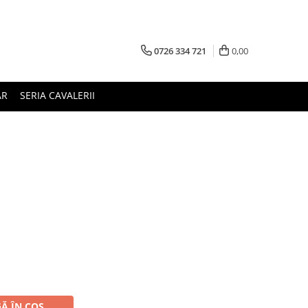
0726 334 721
0,00
AR
SERIA CAVALERII
Ă ÎN COȘ