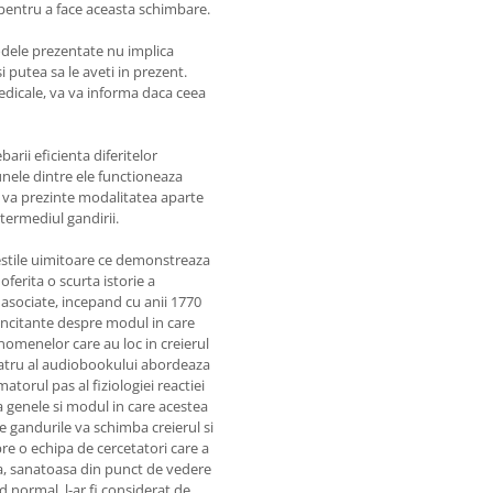
 pentru a face aceasta schimbare.
odele prezentate nu implica
putea sa le aveti in prezent.
edicale, va va informa daca ceea
rii eficienta diferitelor
unele dintre ele functioneaza
a va prezinte modalitatea aparte
ntermediul gandirii.
vestile uimitoare ce demonstreaza
oferita o scurta istorie a
e asociate, incepand cu anii 1770
 incitante despre modul in care
enomenelor care au loc in creierul
patru al audiobookului abordeaza
torul pas al fiziologiei reactiei
 genele si modul in care acestea
e gandurile va schimba creierul si
spre o echipa de cercetatori care a
ta, sanatoasa din punct de vedere
 normal, l-ar fi considerat de