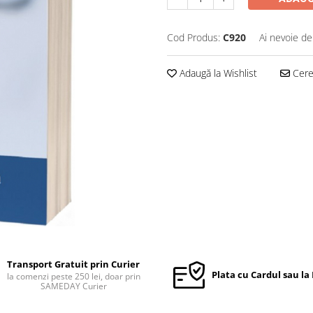
Cod Produs:
C920
Ai nevoie de
Adaugă la Wishlist
Cere 
Transport Gratuit prin Curier
Plata cu Cardul sau la
la comenzi peste 250 lei, doar prin
SAMEDAY Curier