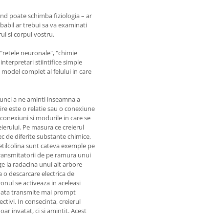
and poate schimba fiziologia – ar
babil ar trebui sa va examinati
ul si corpul vostru.
"retele neuronale", "chimie
nterpretari stiintifice simple
model complet al felului in care
tunci a ne aminti inseamna a
ire este o relatie sau o conexiune
 conexiuni si modurile in care se
ierului. Pe masura ce creierul
c de diferite substante chimice,
tilcolina sunt cateva exemple pe
transmitatorii de pe ramura unui
e la radacina unui alt arbore
 o descarcare electrica de
nul se activeaza in aceleasi
 poata transmite mai prompt
tivi. In consecinta, creierul
r invatat, ci si amintit. Acest