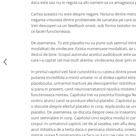
daca este sau nu in regula ca alti oameni sa va amageasca
Cartea aceasta nu este despre negare. Niciuna dintre met
negarea vreuneia dintre problemele de sanatate pe care asi 
Veti descoperi ca un feedback onest, sub forma testelor m
ce faceti functioneaza.
De asemenea,
Tu esti placebo
nu va pune sub semnul intreba
modalitati de vindecare. Exista numeroase modalitati, iar 
destul de bine. Scopul autorului acestui audiobook este s
care i-a captat cel mai mult atentia: vindecarea doar prin i
In primul capitol veti face cunostinta cu cateva dintre po
puterea incredibila a mintii umane. In al doilea capitol este 
placeboului, urmarind marturii ale descoperirilor stiintific
si pana in prezent, cand neurocercetatorii rezolva mistere
functioneaza mintea. Capitolul trei va prezinta fiziologia f
vostru atunci cand se produce efectul placebo. Capitolul 
o discutie despre efectul placebo in corp, explicandu-se urma
placebo. De asemenea, se discuta despre ceea ce inseamna
sunt semnalate in corp. Capitolul cinci explica modul in car
corpul. In urmatorul capitol, cel de-al saselea, veti afla de
avut initiativa de a testa daca o persoana obisnuita, ones
mintal, putea fi programata sa faca un lucru pe care, in mod