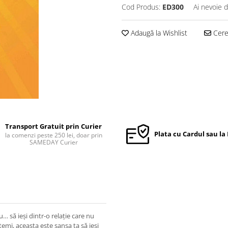
Cod Produs:
ED300
Ai nevoie d
Adaugă la Wishlist
Cere 
Transport Gratuit prin Curier
Plata cu Cardul sau la
la comenzi peste 250 lei, doar prin
SAMEDAY Curier
iu… să ieşi dintr-o relaţie care nu
 temi, aceasta este şansa ta să ieşi