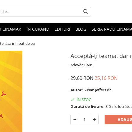
U CINAMAR
ÎN CURÂND
EDITURI
BLOG
SERIA RADU CINAM
te lăsa inhibat de ea
Acceptă-ţi teama, dar n
Adevăr Divin
29,60 RON
25,16 RON
Autor:
Susan Jeffers dr.
ÎN STOC
Durată de livrare:
3-5 zile lucrăto
ADAUG