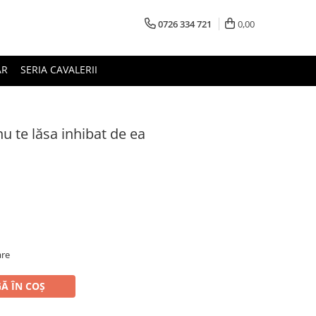
0726 334 721
0,00
AR
SERIA CAVALERII
u te lăsa inhibat de ea
are
Ă ÎN COȘ