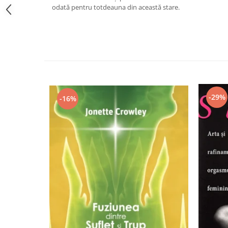
odată pentru totdeauna din această stare.
Vindecare
Povestiri
Relații de cuplu
Erotism
Psihologie practică
Sexualitate
-29%
-16%
Lumea îngerilor
Seria Masaru Emoto
Inspiraţie divină
Îngeri
Vindecare spirituală
Viaţa de după moarte
Cristale
Supă de pui pentru suflet