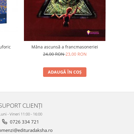
Astrologia 
uforic
Mâna ascunsă a francmasoneriei
24,00 RON
23,00 RON
4
ADAUGĂ ÎN COȘ
SUPORT CLIENȚI
Luni - Vineri 11:00 - 16:00
0726 334 721
menzi@edituradaksha.ro