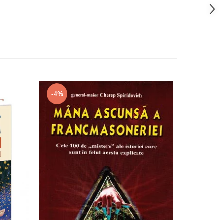
-4%
-7%