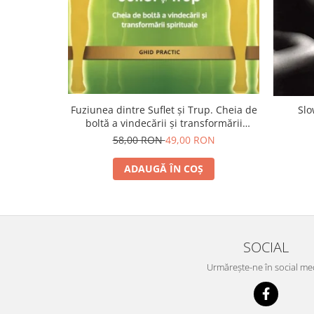
Yoga
Oracol
Spiritualitate şi ştiinţă
Fără categorie
Cunoaștere
Fuziunea dintre Suflet și Trup. Cheia de
Slo
boltă a vindecării și transformării
spirituale
58,00 RON
49,00 RON
ADAUGĂ ÎN COȘ
SOCIAL
Urmărește-ne în social me