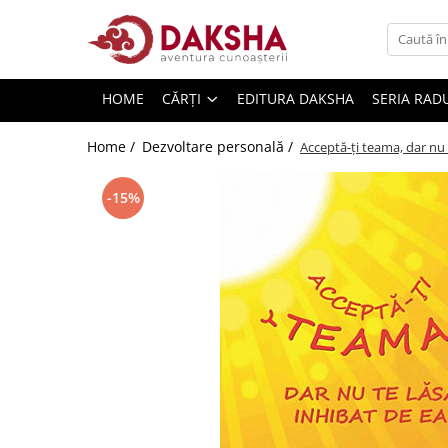
Cărți
HOME
CĂRȚI
EDITURA DAKSHA
SERIA RAD
Editura Daksha
Seria Radu Cinamar
Home /
Dezvoltare personală /
Acceptă-ţi teama, dar nu 
Seria Anton Parks
-15%
Seria David Icke
Seria Immanuel Velikovsky
Dezvăluiri
Spiritualitate
Extratereștrii
OZN
Transformare spirituală
Psihologie