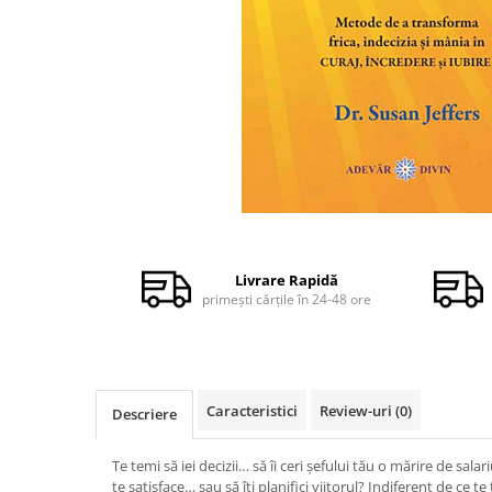
Dezvoltare personală
Astrologie
Știință
Seria Montauk
Mistere
Seria Chico Xavier
Seria Helena Blavatsky
Distribuie
Oracole
pe
Facebook
Sănătate
Livrare Rapidă
primești cărțile în 24-48 ore
Umor
Ficțiune
Viata după moarte
Non-dualitate
Caracteristici
Review-uri
(0)
Descriere
Alimentație
Te temi să iei decizii… să îi ceri şefului tău o mărire de salar
Creștinism
te satisface… sau să îţi planifici viitorul? Indiferent de ce te