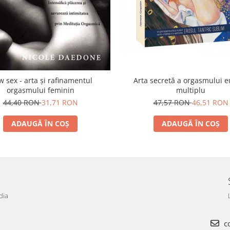
w sex - arta şi rafinamentul
Arta secretă a orgasmului e
orgasmului feminin
multiplu
44,40 RON
31,71 RON
47,57 RON
46,51 RON
ADAUGĂ ÎN COȘ
ADAUGĂ ÎN COȘ
dia
co