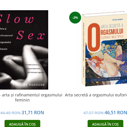
-2%
- arta şi rafinamentul orgasmului
Arta secretă a orgasmului eufori
feminin
31,71 RON
46,51 RO
44,40 RON
47,57 RON
ADAUGĂ ÎN COȘ
ADAUGĂ ÎN COȘ