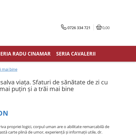
0726 334 721
0,00
SERIA RADU CINAMAR
SERIA CAVALERII
ăi mai bine
salva viața. Sfaturi de sănătate de zi cu
 mai puțin și a trăi mai bine
RON
iva propriei logici, corpul uman are o abilitate remarcabilă de
eastă carte plină de umor, experiență și informații utile, dr.