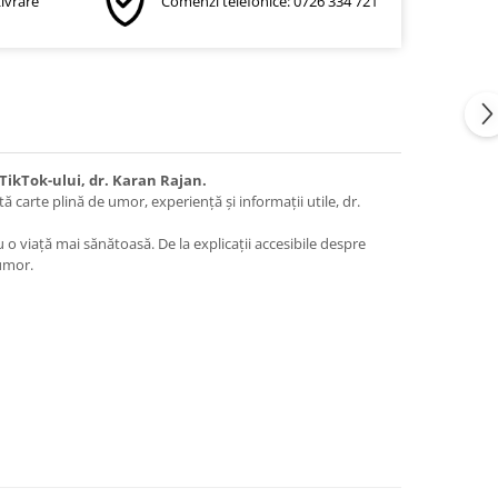
Livrare
Comenzi telefonice: 0726 334 721
TikTok-ului, dr. Karan Rajan.
ă carte plină de umor, experiență și informații utile, dr.
u o viață mai sănătoasă. De la explicații accesibile despre
 umor.