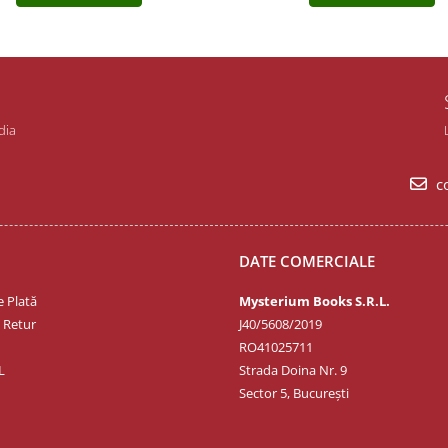
dia
co
DATE COMERCIALE
 Plată
Mysterium Books S.R.L.
e Retur
J40/5608/2019
RO41025711
L
Strada Doina Nr. 9
Sector 5, București