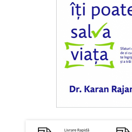
Dezvoltare personală
Astrologie
Știință
Seria Montauk
Mistere
Seria Chico Xavier
Seria Helena Blavatsky
Oracole
Sănătate
Umor
Ficțiune
Viata după moarte
Non-dualitate
Distribuie
pe
Alimentație
Facebook
Creștinism
Livrare Rapidă