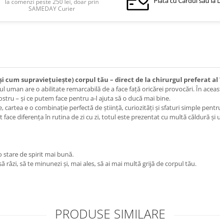
Plata cu Cardul sau la 
la comenzi peste 250 lei, doar prin
SAMEDAY Curier
 cum supraviețuiește) corpul tău – direct de la chirurgul preferat al 
ul uman are o abilitate remarcabilă de a face față oricărei provocări. În aceast
tru – și ce putem face pentru a-l ajuta să o ducă mai bine.
e, cartea e o combinație perfectă de știință, curiozități și sfaturi simple pentr
t face diferența în rutina de zi cu zi, totul este prezentat cu multă căldură și
o stare de spirit mai bună.
 râzi, să te minunezi și, mai ales, să ai mai multă grijă de corpul tău.
PRODUSE SIMILARE