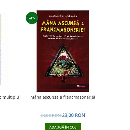
-4%
-7%
c multiplu
Mâna ascunsă a francmasoneriei
Astrologia 
N
23,00 RON
24,00 RON
4
ADAUGĂ ÎN COȘ