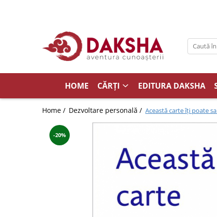
Cărți
Editura Daksha
Seria Radu Cinamar
Seria Anton Parks
HOME
CĂRȚI
EDITURA DAKSHA
Seria David Icke
Home /
Dezvoltare personală /
Această carte îți poate sa
Seria Immanuel Velikovsky
Dezvăluiri
-20%
Spiritualitate
Extratereștrii
OZN
Transformare spirituală
Psihologie