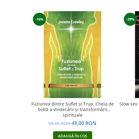
Yoga
Oracol
-16%
-29%
Spiritualitate şi ştiinţă
Fără categorie
Cunoaștere
Fuziunea dintre Suflet și Trup. Cheia de
Slow sex 
boltă a vindecării și transformării
spirituale
49,00 RON
58,00 RON
ADAUGĂ ÎN COȘ