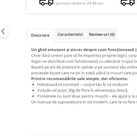
primești cărțile în 24-48 ore
Vindecare
Povestiri
Relații de cuplu
Erotism
Caracteristici
Review-uri
(0)
Descriere
Psihologie practică
Un ghid amuzant și sincer despre cum funcționează (și
Sexualitate
Chiar dacă uneori pare să fie împotriva propriei logici, corp
Rajan ne dezvăluie cum funcționează cu adevărat trupul nos
Lumea îngerilor
Bazată pe ani de practică în spitale și pe succesul său onlin
Seria Masaru Emoto
procesele bizare care ne țin în viață, până la trucuri care po
Printre recomandările sale simple, dar eficiente:
Inspiraţie divină
Hidratează-te constant – corpul tău îți va mulțumi.
Include cel puțin 30g de fibre în alimentația zilnică.
Îngeri
Proteinele nu sunt doar pentru mușchi – ele ajută și la 
Vindecare spirituală
Un manual de supraviețuire în stil modern, care te va face să
Viaţa de după moarte
Cristale
Supă de pui pentru suflet