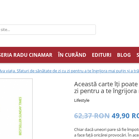
SERIA RADU CINAMAR
ÎN CURÂND
EDITURI
BLOG
lva viața. Sfaturi de sănătate de zi cu zi pentru a te îngrijora mai puțin și a tr
Această carte îți poate 
zi pentru a te îngrijora
Lifestyle
62,37 RON
49,90 
Chiar dacă uneori pare să fie împotr
a face față oricărei provocări. În ac