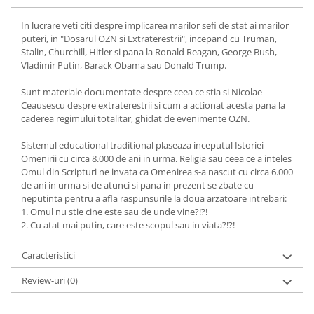
Yoga
Oracol
In lucrare veti citi despre implicarea marilor sefi de stat ai marilor
puteri, in "Dosarul OZN si Extraterestrii", incepand cu Truman,
Spiritualitate şi ştiinţă
Stalin, Churchill, Hitler si pana la Ronald Reagan, George Bush,
Vladimir Putin, Barack Obama sau Donald Trump.
Fără categorie
Cunoaștere
Sunt materiale documentate despre ceea ce stia si Nicolae
Ceausescu despre extraterestrii si cum a actionat acesta pana la
caderea regimului totalitar, ghidat de evenimente OZN.
Sistemul educational traditional plaseaza inceputul Istoriei
Omenirii cu circa 8.000 de ani in urma. Religia sau ceea ce a inteles
Omul din Scripturi ne invata ca Omenirea s-a nascut cu circa 6.000
de ani in urma si de atunci si pana in prezent se zbate cu
neputinta pentru a afla raspunsurile la doua arzatoare intrebari:
1. Omul nu stie cine este sau de unde vine?!?!
2. Cu atat mai putin, care este scopul sau in viata?!?!
Caracteristici
Review-uri
(0)