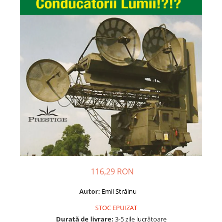
Dezvoltare personală
Astrologie
Știință
Seria Montauk
Mistere
Seria Chico Xavier
Seria Helena Blavatsky
Oracole
Sănătate
Umor
Ficțiune
Viata după moarte
116,29 RON
Non-dualitate
Autor:
Emil Străinu
Alimentație
STOC EPUIZAT
Creștinism
Durată de livrare:
3-5 zile lucrătoare