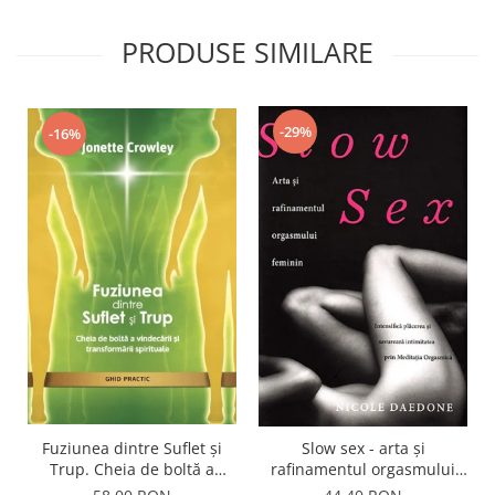
PRODUSE SIMILARE
-29%
-16%
Fuziunea dintre Suflet și
Slow sex - arta şi
Trup. Cheia de boltă a
rafinamentul orgasmului
vindecării și transformării
feminin