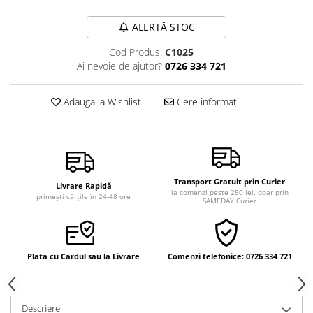
Vindecare
ALERTĂ STOC
Povestiri
Cod Produs:
C1025
Relații de cuplu
Ai nevoie de ajutor?
0726 334 721
Erotism
Psihologie practică
Adaugă la Wishlist
Cere informații
Sexualitate
Lumea îngerilor
Seria Masaru Emoto
Transport Gratuit prin Curier
Inspiraţie divină
Livrare Rapidă
la comenzi peste 250 lei, doar prin
primești cărțile în 24-48 ore
SAMEDAY Curier
Îngeri
Vindecare spirituală
Viaţa de după moarte
Plata cu Cardul sau la Livrare
Comenzi telefonice: 0726 334 721
Cristale
Supă de pui pentru suflet
Descriere