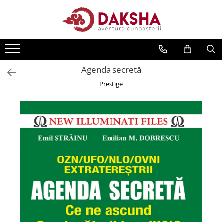
Cărți
Editura Daksha
Agenda secretă
Seria Radu Cinamar
Prestige
Seria Anton Parks
Seria David Icke
Seria Immanuel Velikovsky
Dezvăluiri
Spiritualitate
Extratereștrii
OZN
Transformare spirituală
Psihologie