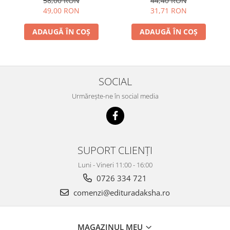
58,00 RON
44,40 RON
spirituale
49,00 RON
31,71 RON
ADAUGĂ ÎN COȘ
ADAUGĂ ÎN COȘ
SOCIAL
Urmărește-ne în social media
SUPORT CLIENȚI
Luni - Vineri 11:00 - 16:00
0726 334 721
comenzi@edituradaksha.ro
MAGAZINUL MEU