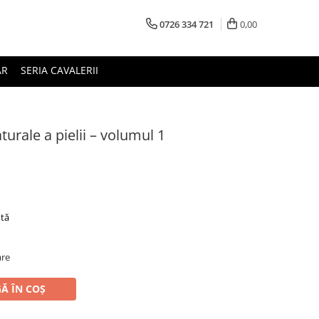
0726 334 721
0,00
AR
SERIA CAVALERII
aturale a pielii – volumul 1
tă
are
Ă ÎN COȘ