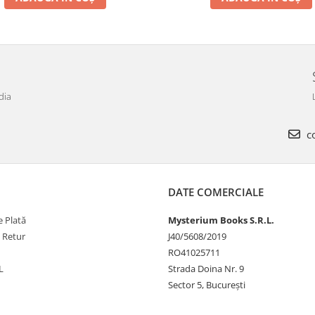
dia
co
DATE COMERCIALE
 Plată
Mysterium Books S.R.L.
e Retur
J40/5608/2019
RO41025711
L
Strada Doina Nr. 9
Sector 5, București