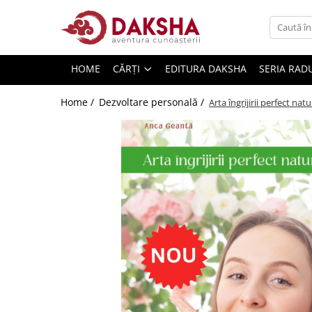
Cărți
HOME
CĂRȚI
EDITURA DAKSHA
SERIA RAD
Editura Daksha
Seria Radu Cinamar
Home /
Dezvoltare personală /
Arta îngrijirii perfect nat
Seria Anton Parks
Seria David Icke
Seria Immanuel Velikovsky
Dezvăluiri
Spiritualitate
Extratereștrii
OZN
Transformare spirituală
Psihologie