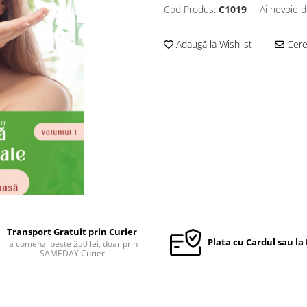
Cod Produs:
C1019
Ai nevoie d
Adaugă la Wishlist
Cere 
Transport Gratuit prin Curier
Plata cu Cardul sau la
la comenzi peste 250 lei, doar prin
SAMEDAY Curier