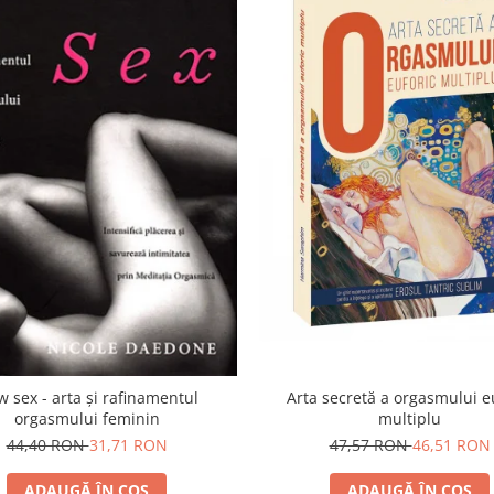
w sex - arta şi rafinamentul
Arta secretă a orgasmului e
orgasmului feminin
multiplu
44,40 RON
31,71 RON
47,57 RON
46,51 RON
ADAUGĂ ÎN COȘ
ADAUGĂ ÎN COȘ