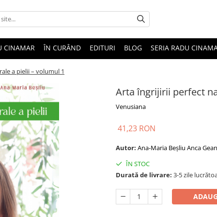
U CINAMAR
ÎN CURÂND
EDITURI
BLOG
SERIA RADU CINAM
urale a pielii – volumul 1
Arta îngrijirii perfect n
Venusiana
41,23 RON
Autor:
Ana-Maria Beșliu
Anca Gean
ÎN STOC
Durată de livrare:
3-5 zile lucrăto
ADAUG