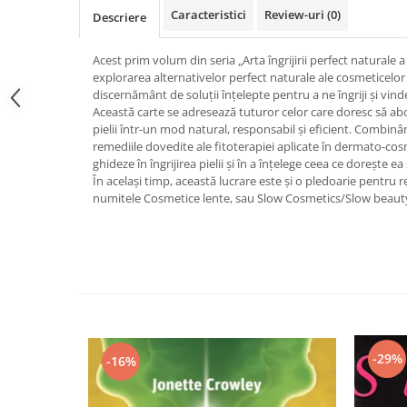
Caracteristici
Review-uri
(0)
Vindecare
Descriere
Povestiri
Acest prim volum din seria „Arta îngrijirii perfect naturale a p
Relații de cuplu
explorarea alternativelor perfect naturale ale cosmeticelor
discernământ de soluții înțelepte pentru a ne îngriji și vin
Erotism
Această carte se adresează tuturor celor care doresc să abo
Psihologie practică
pielii într-un mod natural, responsabil și eficient. Combinâ
remediile dovedite ale fitoterapiei aplicate în dermato-cos
Sexualitate
ghideze în îngrijirea pielii și în a înțelege ceea ce dorește e
În același timp, această lucrare este și o pledoarie pentru 
Lumea îngerilor
numitele Cosmetice lente, sau Slow Cosmetics/Slow beaut
Seria Masaru Emoto
Inspiraţie divină
Îngeri
Vindecare spirituală
Viaţa de după moarte
Cristale
-29%
-16%
Supă de pui pentru suflet