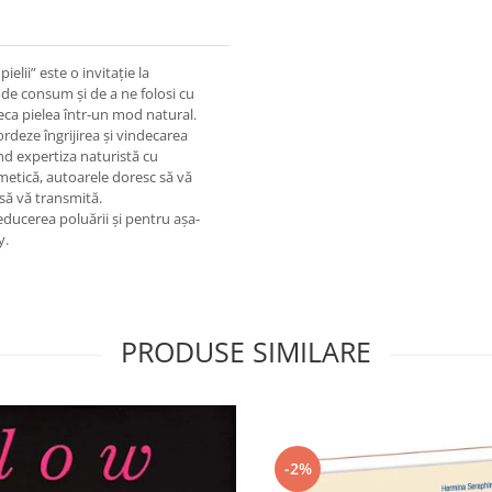
ielii” este o invitație la
 de consum și de a ne folosi cu
deca pielea într-un mod natural.
rdeze îngrijirea și vindecarea
nd expertiza naturistă cu
metică, autoarele doresc să vă
a să vă transmită.
reducerea poluării și pentru așa-
y.
PRODUSE SIMILARE
-2%