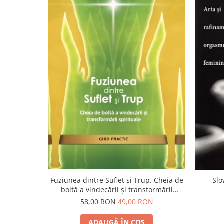
Yoga
Oracol
Spiritualitate şi ştiinţă
Fără categorie
Cunoaștere
Fuziunea dintre Suflet și Trup. Cheia de
Slo
boltă a vindecării și transformării
spirituale
58,00 RON
49,00 RON
ADAUGĂ ÎN COȘ