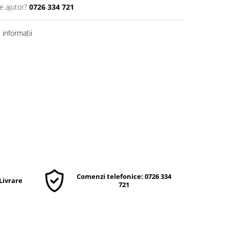
e ajutor?
0726 334 721
informații
Comenzi telefonice: 0726 334
 Livrare
721