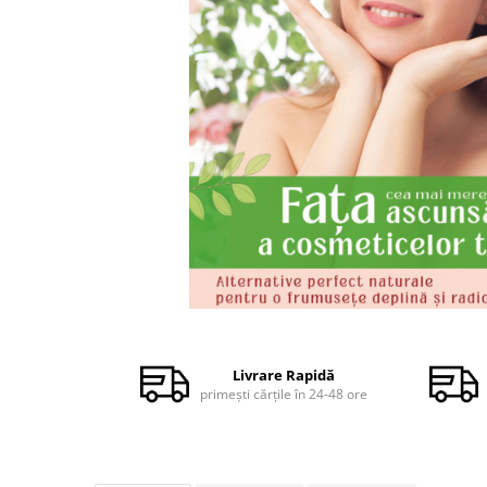
Dezvoltare personală
Astrologie
Știință
Seria Montauk
Mistere
Seria Chico Xavier
Seria Helena Blavatsky
Oracole
Sănătate
Umor
Distribuie
Ficțiune
pe
Facebook
Viata după moarte
Livrare Rapidă
primești cărțile în 24-48 ore
Non-dualitate
Alimentație
Creștinism