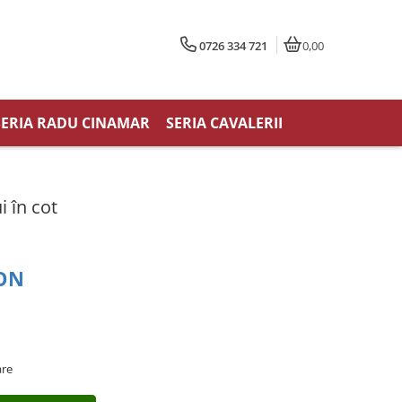
0726 334 721
0,00
SERIA RADU CINAMAR
SERIA CAVALERII
i în cot
RON
are