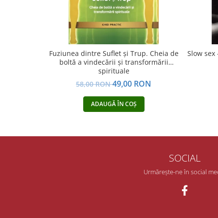
Yoga
Oracol
Spiritualitate şi ştiinţă
Fără categorie
Fuziunea dintre Suflet și Trup. Cheia de
Slow sex 
boltă a vindecării și transformării
Cunoaștere
spirituale
49,00 RON
58,00 RON
ADAUGĂ ÎN COȘ
SOCIAL
Urmărește-ne în social me