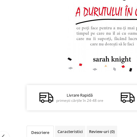
Dezvoltare personală
Astrologie
Știință
Seria Montauk
Mistere
Seria Chico Xavier
Seria Helena Blavatsky
Oracole
Sănătate
Distribuie
pe
Umor
Facebook
Ficțiune
Livrare Rapidă
primești cărțile în 24-48 ore
Viata după moarte
Non-dualitate
Alimentație
Caracteristici
Review-uri
(0)
Descriere
Creștinism