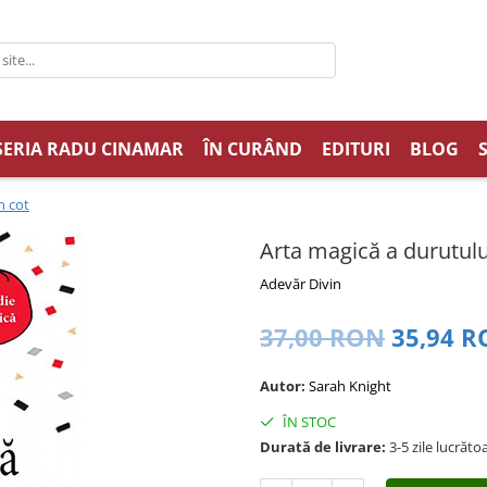
SERIA RADU CINAMAR
ÎN CURÂND
EDITURI
BLOG
n cot
Arta magică a durutulu
Adevăr Divin
37,00 RON
35,94 
Autor:
Sarah Knight
ÎN STOC
Durată de livrare:
3-5 zile lucrăto