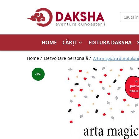
Cărți
Editura Daksha
HOME
CĂRȚI
EDITURA DAKSHA
Seria Radu Cinamar
Seria Anton Parks
Home /
Dezvoltare personală /
Arta magică a durutului î
Seria David Icke
Seria Immanuel Velikovsky
-3%
Dezvăluiri
Spiritualitate
Extratereștrii
OZN
Transformare spirituală
Psihologie