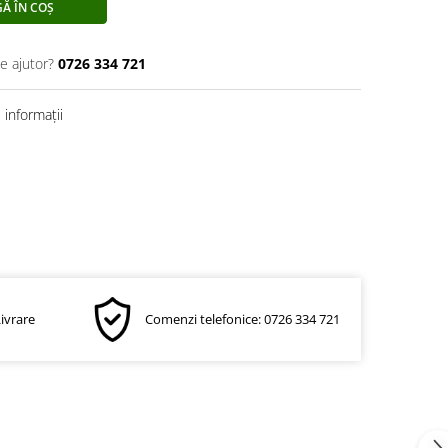
Ă ÎN COȘ
e ajutor?
0726 334 721
informații
Livrare
Comenzi telefonice: 0726 334 721