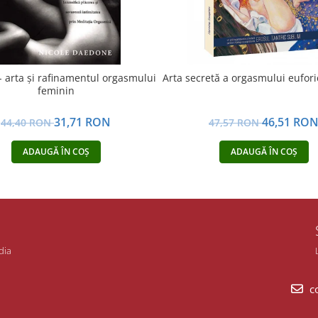
- arta şi rafinamentul orgasmului
Arta secretă a orgasmului eufori
feminin
31,71 RON
46,51 RO
44,40 RON
47,57 RON
ADAUGĂ ÎN COȘ
ADAUGĂ ÎN COȘ
dia
co