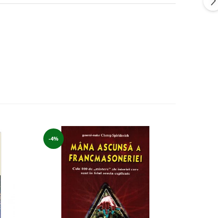
-4%
-7%