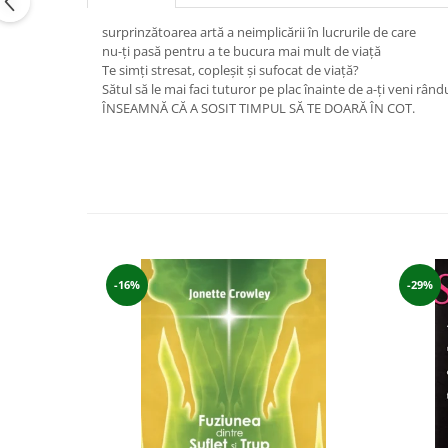
Vindecare
surprinzătoarea artă a neimplicării în lucrurile de care
Povestiri
nu-ţi pasă pentru a te bucura mai mult de viaţă
Te simţi stresat, copleșit și sufocat de viaţă?
Relații de cuplu
Sătul să le mai faci tuturor pe plac înainte de a-ţi veni rând
ÎNSEAMNĂ CĂ A SOSIT TIMPUL SĂ TE DOARĂ ÎN COT.
Erotism
Psihologie practică
Sexualitate
Lumea îngerilor
Seria Masaru Emoto
Inspiraţie divină
-16%
-29%
Îngeri
Vindecare spirituală
Viaţa de după moarte
Cristale
Supă de pui pentru suflet