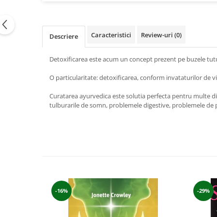
Vindecare
Povestiri
Caracteristici
Review-uri
(0)
Descriere
Relații de cuplu
Erotism
Detoxificarea este acum un concept prezent pe buzele tuturo
Psihologie practică
O particularitate: detoxificarea, conform invataturilor de v
Sexualitate
Curatarea ayurvedica este solutia perfecta pentru multe di
Lumea îngerilor
tulburarile de somn, problemele digestive, problemele de pi
Seria Masaru Emoto
Inspiraţie divină
Îngeri
Vindecare spirituală
Viaţa de după moarte
Cristale
-16%
-29%
Supă de pui pentru suflet