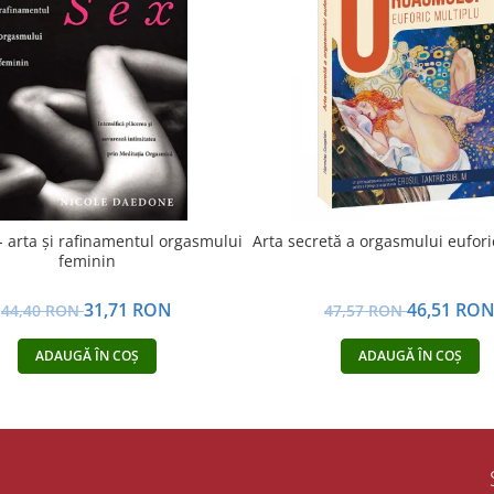
- arta şi rafinamentul orgasmului
Arta secretă a orgasmului eufori
feminin
31,71 RON
46,51 RO
44,40 RON
47,57 RON
ADAUGĂ ÎN COȘ
ADAUGĂ ÎN COȘ