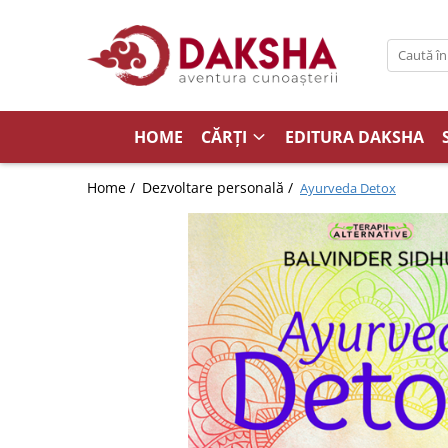
Cărți
Editura Daksha
HOME
CĂRȚI
EDITURA DAKSHA
Seria Radu Cinamar
Seria Anton Parks
Home /
Dezvoltare personală /
Ayurveda Detox
Seria David Icke
Seria Immanuel Velikovsky
Dezvăluiri
Spiritualitate
Extratereștrii
OZN
Transformare spirituală
Psihologie