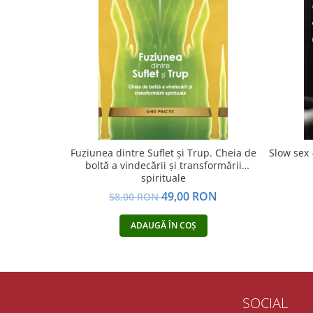
Yoga
Oracol
Spiritualitate şi ştiinţă
Fără categorie
Cunoaștere
Fuziunea dintre Suflet și Trup. Cheia de
Slow sex 
boltă a vindecării și transformării
spirituale
49,00 RON
58,00 RON
ADAUGĂ ÎN COȘ
SOCIAL