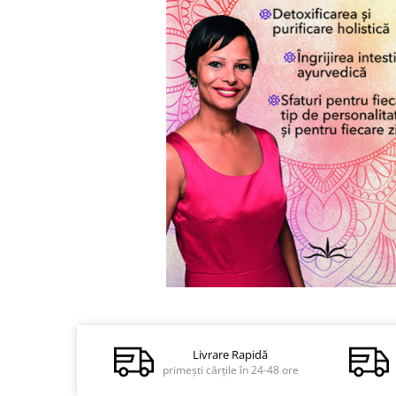
Dezvoltare personală
Astrologie
Știință
Seria Montauk
Mistere
Seria Chico Xavier
Seria Helena Blavatsky
Oracole
Sănătate
Umor
Ficțiune
Viata după moarte
Distribuie
pe
Non-dualitate
Facebook
Livrare Rapidă
Alimentație
primești cărțile în 24-48 ore
Creștinism