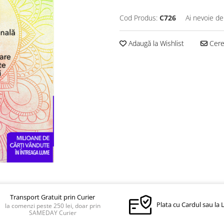
Cod Produs:
C726
Ai nevoie de
Adaugă la Wishlist
Cere 
Transport Gratuit prin Curier
Plata cu Cardul sau la 
la comenzi peste 250 lei, doar prin
SAMEDAY Curier