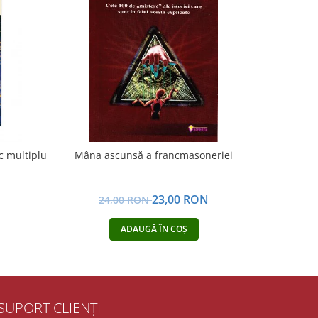
-7%
c multiplu
Mâna ascunsă a francmasoneriei
Astrologia 
N
23,00 RON
24,00 RON
4
ADAUGĂ ÎN COȘ
SUPORT CLIENȚI