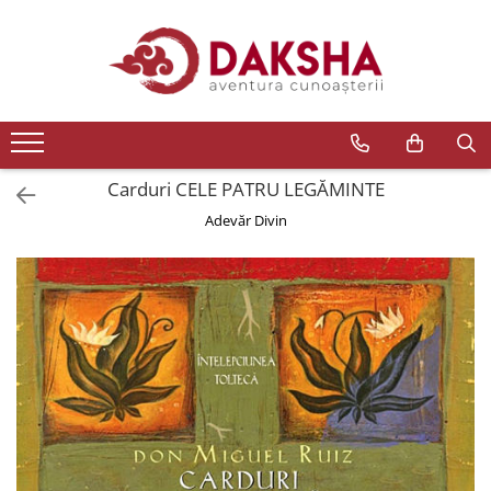
Cărți
Editura Daksha
Seria Radu Cinamar
Seria Anton Parks
Carduri CELE PATRU LEGĂMINTE
Seria David Icke
Adevăr Divin
Seria Immanuel Velikovsky
Dezvăluiri
Spiritualitate
Extratereștrii
OZN
Transformare spirituală
Psihologie