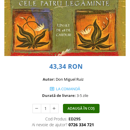
Dezvoltare personală
Astrologie
Știință
Seria Montauk
Mistere
Seria Chico Xavier
Seria Helena Blavatsky
Oracole
43,34 RON
Sănătate
Autor:
Don Miguel Ruiz
Umor
LA COMANDĂ
Ficțiune
Durată de livrare:
3-5 zile
Viata după moarte
Non-dualitate
ADAUGĂ ÎN COȘ
Alimentație
Cod Produs:
ED295
Ai nevoie de ajutor?
0726 334 721
Creștinism