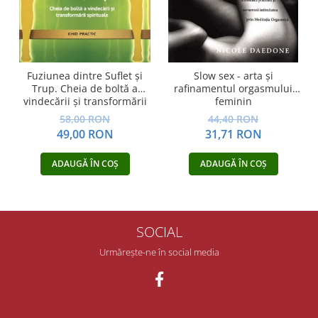
Fuziunea dintre Suflet și
Slow sex - arta şi
Trup. Cheia de boltă a
rafinamentul orgasmului
vindecării și transformării
feminin
spirituale
58,00 RON
44,40 RON
49,00 RON
31,71 RON
ADAUGĂ ÎN COȘ
ADAUGĂ ÎN COȘ
SOCIAL
Urmărește-ne în social media