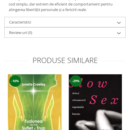
Yoga
cod simplu, dar extrem de eficient de comportament pentru
atingerea libertăţii personale şi a fericirii reale.
Oracol
Spiritualitate şi ştiinţă
Caracteristici
Fără categorie
Review-uri
(0)
Cunoaștere
PRODUSE SIMILARE
-16%
-29%