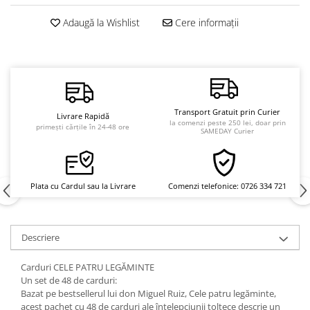
Vindecare
Adaugă la Wishlist
Cere informații
Povestiri
Relații de cuplu
Erotism
Psihologie practică
Transport Gratuit prin Curier
Livrare Rapidă
Sexualitate
la comenzi peste 250 lei, doar prin
primești cărțile în 24-48 ore
SAMEDAY Curier
Lumea îngerilor
Seria Masaru Emoto
Inspiraţie divină
Plata cu Cardul sau la Livrare
Comenzi telefonice: 0726 334 721
Îngeri
Vindecare spirituală
Descriere
Viaţa de după moarte
Carduri CELE PATRU LEGĂMINTE
Cristale
Un set de 48 de carduri:
Supă de pui pentru suflet
Bazat pe bestsellerul lui don Miguel Ruiz, Cele patru legăminte,
acest pachet cu 48 de carduri ale înţelepciunii toltece descrie un