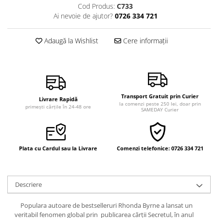
Cod Produs:
C733
Vindecare
Ai nevoie de ajutor?
0726 334 721
Povestiri
Relații de cuplu
Adaugă la Wishlist
Cere informații
Erotism
Psihologie practică
Sexualitate
Transport Gratuit prin Curier
Lumea îngerilor
Livrare Rapidă
la comenzi peste 250 lei, doar prin
primești cărțile în 24-48 ore
SAMEDAY Curier
Seria Masaru Emoto
Inspiraţie divină
Îngeri
Plata cu Cardul sau la Livrare
Comenzi telefonice: 0726 334 721
Vindecare spirituală
Viaţa de după moarte
Descriere
Cristale
Supă de pui pentru suflet
Populara autoare de bestselleruri Rhonda Byrne a lansat un
veritabil fenomen global prin publicarea cărţii Secretul, în anul