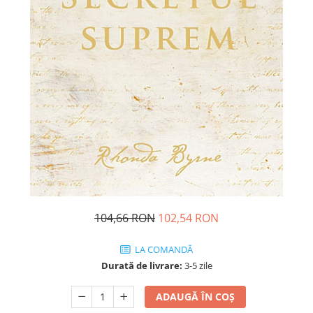
Dezvoltare personală
Astrologie
Știință
Seria Montauk
Mistere
Seria Chico Xavier
Seria Helena Blavatsky
Oracole
Sănătate
Umor
104,66 RON
102,54 RON
Ficțiune
Viata după moarte
LA COMANDĂ
Non-dualitate
Durată de livrare:
3-5 zile
Alimentație
ADAUGĂ ÎN COȘ
Creștinism