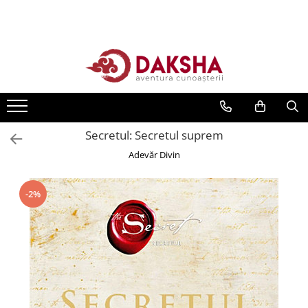
Cărți
Editura Daksha
Seria Radu Cinamar
Seria Anton Parks
Secretul: Secretul suprem
Seria David Icke
Adevăr Divin
Seria Immanuel Velikovsky
Dezvăluiri
-2%
Spiritualitate
Extratereștrii
OZN
Transformare spirituală
Psihologie