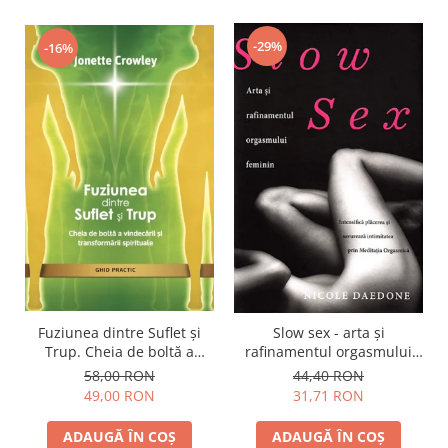
-29%
-16%
Fuziunea dintre Suflet și
Slow sex - arta şi
Trup. Cheia de boltă a
rafinamentul orgasmului
vindecării și transformării
feminin
58,00 RON
44,40 RON
spirituale
49,00 RON
31,71 RON
ADAUGĂ ÎN COȘ
ADAUGĂ ÎN COȘ