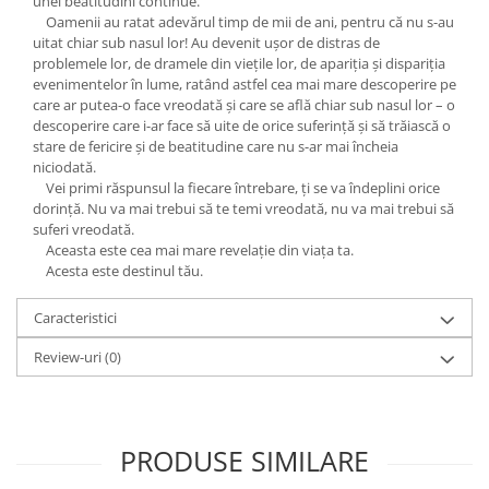
unei beatitudini continue."
Oamenii au ratat adevărul timp de mii de ani, pentru că nu s-au
uitat chiar sub nasul lor! Au devenit uşor de distras de
problemele lor, de dramele din vieţile lor, de apariţia şi dispariţia
evenimentelor în lume, ratând astfel cea mai mare descoperire pe
care ar putea-o face vreodată şi care se află chiar sub nasul lor – o
descoperire care i-ar face să uite de orice suferinţă şi să trăiască o
stare de fericire şi de beatitudine care nu s-ar mai încheia
niciodată.
Vei primi răspunsul la fiecare întrebare, ţi se va îndeplini orice
dorinţă. Nu va mai trebui să te temi vreodată, nu va mai trebui să
suferi vreodată.
Aceasta este cea mai mare revelaţie din viaţa ta.
Acesta este destinul tău.
Caracteristici
Review-uri
(0)
PRODUSE SIMILARE