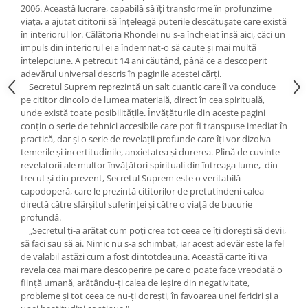
Yoga
2006. Această lucrare, capabilă să îţi transforme în profunzime
viaţa, a ajutat cititorii să înţeleagă puterile descătuşate care există
Oracol
în interiorul lor. Călătoria Rhondei nu s-a încheiat însă aici, căci un
Spiritualitate şi ştiinţă
impuls din interiorul ei a îndemnat-o să caute şi mai multă
înţelepciune. A petrecut 14 ani căutând, până ce a descoperit
Fără categorie
adevărul universal descris în paginile acestei cărţi.
Secretul Suprem reprezintă un salt cuantic care îl va conduce
Cunoaștere
pe cititor dincolo de lumea materială, direct în cea spirituală,
unde există toate posibilităţile. Învăţăturile din aceste pagini
conţin o serie de tehnici accesibile care pot fi transpuse imediat în
practică, dar şi o serie de revelaţii profunde care îţi vor dizolva
temerile şi incertitudinile, anxietatea şi durerea. Plină de cuvinte
revelatorii ale multor învăţători spirituali din întreaga lume, din
trecut şi din prezent, Secretul Suprem este o veritabilă
capodoperă, care le prezintă cititorilor de pretutindeni calea
directă către sfârşitul suferinţei şi către o viaţă de bucurie
profundă.
„Secretul ţi-a arătat cum poţi crea tot ceea ce îţi doreşti să devii,
să faci sau să ai. Nimic nu s-a schimbat, iar acest adevăr este la fel
de valabil astăzi cum a fost dintotdeauna. Această carte îţi va
revela cea mai mare descoperire pe care o poate face vreodată o
fiinţă umană, arătându-ţi calea de ieşire din negativitate,
probleme şi tot ceea ce nu-ţi doreşti, în favoarea unei fericiri şi a