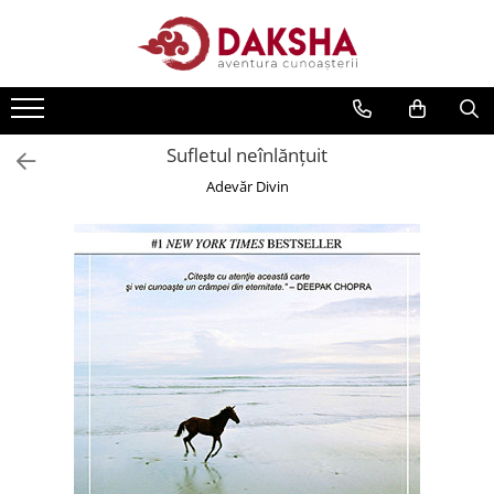
Cărți
Editura Daksha
Sufletul neînlănţuit
Seria Radu Cinamar
Adevăr Divin
Seria Anton Parks
Seria David Icke
Seria Immanuel Velikovsky
Dezvăluiri
Spiritualitate
Extratereștrii
OZN
Transformare spirituală
Psihologie