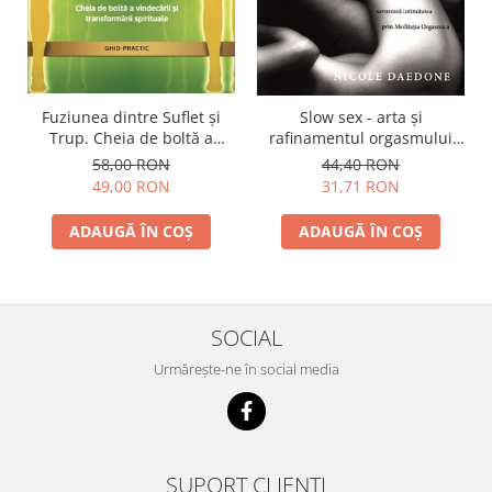
Fuziunea dintre Suflet și
Slow sex - arta şi
Trup. Cheia de boltă a
rafinamentul orgasmului
vindecării și transformării
feminin
58,00 RON
44,40 RON
spirituale
49,00 RON
31,71 RON
ADAUGĂ ÎN COȘ
ADAUGĂ ÎN COȘ
SOCIAL
Urmărește-ne în social media
SUPORT CLIENȚI