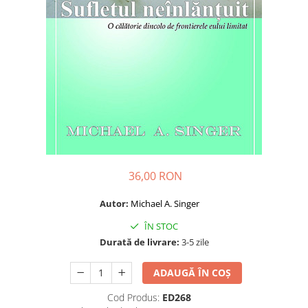
Dezvoltare personală
Astrologie
Știință
Seria Montauk
Mistere
Seria Chico Xavier
Seria Helena Blavatsky
Oracole
Sănătate
36,00 RON
Umor
Autor:
Michael A. Singer
Ficțiune
ÎN STOC
Viata după moarte
Durată de livrare:
3-5 zile
Non-dualitate
ADAUGĂ ÎN COȘ
Alimentație
Cod Produs:
ED268
Creștinism