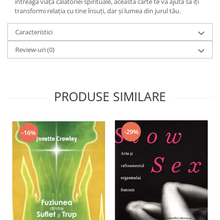
întreaga viaţă călătoriei spirituale, această carte te va ajuta să îţi
Yoga
transformi relaţia cu tine însuţi, dar şi lumea din jurul tău.
Oracol
Caracteristici
Spiritualitate şi ştiinţă
Fără categorie
Review-uri
(0)
Cunoaștere
PRODUSE SIMILARE
-29%
-16%