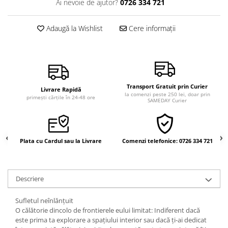
Ai nevoie de ajutor?
0726 334 721
Vindecare
Povestiri
Adaugă la Wishlist
Cere informații
Relații de cuplu
Erotism
Psihologie practică
Transport Gratuit prin Curier
Sexualitate
Livrare Rapidă
la comenzi peste 250 lei, doar prin
primești cărțile în 24-48 ore
SAMEDAY Curier
Lumea îngerilor
Seria Masaru Emoto
Inspiraţie divină
Plata cu Cardul sau la Livrare
Comenzi telefonice: 0726 334 721
Îngeri
Vindecare spirituală
Descriere
Viaţa de după moarte
Cristale
Sufletul neînlănţuit
O călătorie dincolo de frontierele eului limitat: Indiferent dacă
Supă de pui pentru suflet
este prima ta explorare a spaţiului interior sau dacă ţi-ai dedicat